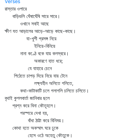
Verses
রাস্তার ওপারে
বাড়িগুলি ঘেঁষাঘেঁষি সারে সারে।
ওখানে সবাই আছে
ক্ষীণ যত আড়ালের আড়ে-আড়ে কাছে-কাছে।
যা-খুশী প্রসঙ্গ নিয়ে
ইনিয়ে-বিনিয়ে
নানা কণ্ঠে বকে যায় কলস্বরে।
অকারণে হাত ধরে;
যে যাহারে চেনে
পিঠেতে চাপড় দিয়ে নিয়ে যায় টেনে
লক্ষ্যহীন অলিতে গলিতে,
কথা-কাটাকাটি চলে গলাগলি চলিতে চলিতে।
বৃথাই কুশলবার্তা জানিবার ছলে
প্রশ্ন করে বিনা কৌতূহলে।
পরস্পরে দেখা হয়,
বাঁধা ঠাট্টা করে বিনিময়।
কোথা হতে অকস্মাৎ ঘরে ঢুকে
হেসে ওঠে অহেতু কৌতুকে।