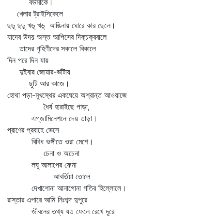
বউমাকে।
খেলার ট্রাইসিকেলে
ছড়্‌ ছড়্‌ খড়্‌ খড়্‌ আঙিনায় ঘোরে কার ছেলে।
যাদের উদয় অস্ত আপিসের দিক্‌চক্রবালে
তাদের গৃহিণীদের সকালে বিকালে
দিন পরে দিন যায়
দুইবার জোয়ার-ভাঁটায়
ছুটি আর কাজে।
হোথা পড়া-মুখস্থের একঘেয়ে অশ্রান্ত আওয়াজে
ধৈর্য হারাইছে পাড়া,
এগ্‌জামিনেশনে দেয় তাড়া।
প্রাণের প্রবাহে ভেসে
বিবিধ ভঙ্গীতে ওরা মেশে।
চেনা ও অচেনা
লঘু আলাপের ফেনা
আবর্তিয়া তোলে
দেখাশোনা আনাগোনা গতির হিল্লোলে।
রাস্তার এপারে আমি নিঃশব্দ দুপুরে
জীবনের তথ্য যত ফেলে রেখে দূরে