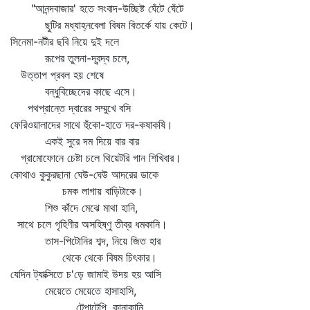
"আনন্দবাজার' হতে সংবাদ-উচ্ছিষ্ট ঘেঁটে ঘেঁটে
ছুটির মধ্যাহ্নবেলা বিষম বিতর্কে যায় কেটে।
সিনেমা-নটীর ছবি নিয়ে দুই দলে
রূপের তুলনা-দ্বন্দ্ব চলে,
উত্তাপ প্রবল হয় শেষে
বন্ধুবিচ্ছেদের কাছে এসে।
পথপ্রান্তে দ্বারের সম্মুখে বসি
ফেরিওয়ালাদের সাথে হুঁকো-হাতে দর-কষাকষি।
একই সুরে দম দিয়ে বার বার
গ্রামোফোনে চেষ্টা চলে থিয়েটরি গান শিখিবার।
কোথাও কুকুরছানা ঘেউ-ঘেউ আদরের ডাকে
চমক লাগায় বাড়িটাকে।
শিশু কাঁদে মেঝে মাথা হানি,
সাথে চলে গৃহিণীর অসহিষ্ণু তীব্র ধমকানি।
তাস-পিটোনির শব্দ, নিয়ে জিত হার
থেকে থেকে বিষম চিৎকার।
যেদিন ট্যাক্সিতে চ'ড়ে জামাই উদয় হয় আসি
মেয়েতে মেয়েতে হাসাহাসি,
টেপাটেপি, কানাকানি,