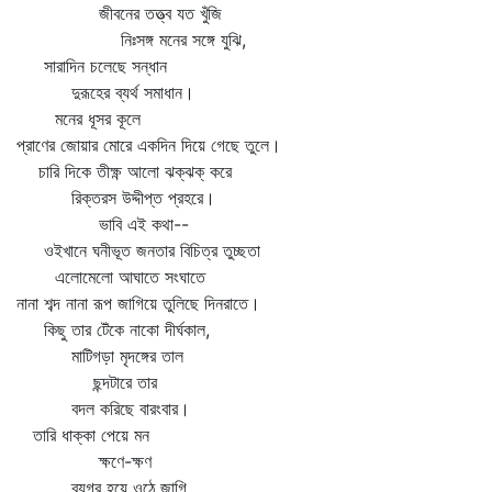
জীবনের তত্ত্ব যত খুঁজি
নিঃসঙ্গ মনের সঙ্গে যুঝি,
সারাদিন চলেছে সন্ধান
দুরূহের ব্যর্থ সমাধান।
মনের ধূসর কূলে
প্রাণের জোয়ার মোরে একদিন দিয়ে গেছে তুলে।
চারি দিকে তীক্ষ্ণ আলো ঝক্‌ঝক্‌ করে
রিক্তরস উদ্দীপ্ত প্রহরে।
ভাবি এই কথা--
ওইখানে ঘনীভূত জনতার বিচিত্র তুচ্ছতা
এলোমেলো আঘাতে সংঘাতে
নানা শব্দ নানা রূপ জাগিয়ে তুলিছে দিনরাতে।
কিছু তার টেঁকে নাকো দীর্ঘকাল,
মাটিগড়া মৃদঙ্গের তাল
ছন্দটারে তার
বদল করিছে বারংবার।
তারি ধাক্কা পেয়ে মন
ক্ষণে-ক্ষণ
ব্যগ্র হয়ে ওঠে জাগি