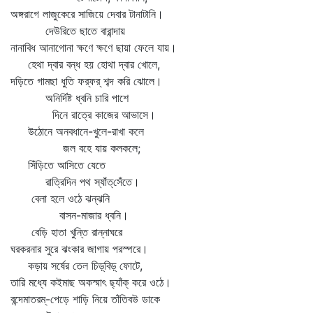
অঙ্গরাগে লাজুকেরে সাজিয়ে দেবার টানাটানি।
দেউরিতে ছাতে বারান্দায়
নানাবিধ আনাগোনা ক্ষণে ক্ষণে ছায়া ফেলে যায়।
হেথা দ্বার বন্ধ হয় হোথা দ্বার খোলে,
দড়িতে গামছা ধুতি ফর্‌ফর্‌ শব্দ করি ঝোলে।
অনির্দিষ্ট ধ্বনি চারি পাশে
দিনে রাত্রে কাজের আভাসে।
উঠোনে অনবধানে-খুলে-রাখা কলে
জল বহে যায় কলকলে;
সিঁড়িতে আসিতে যেতে
রাত্রিদিন পথ স্যাঁত্‌সেঁতে।
বেলা হলে ওঠে ঝন্‌ঝনি
বাসন-মাজার ধ্বনি।
বেড়ি হাতা খুন্তি রান্নাঘরে
ঘরকরনার সুরে ঝংকার জাগায় পরস্পরে।
কড়ায় সর্ষের তেল চিড়্‌বিড়্‌ ফোটে,
তারি মধ্যে কইমাছ অকস্মাৎ ছ্যাঁক্‌ করে ওঠে।
বন্দেমাতরম্‌-পেড়ে শাড়ি নিয়ে তাঁতিবউ ডাকে