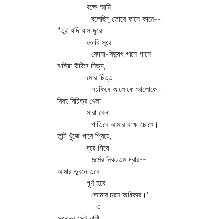
বক্ষে আনি
বলেছিনু তোরে কানে কানে--
"তুই যদি যাস দূরে
তোরি সুরে
বেদনা-বিদ্যুৎ গানে গানে
ঝলিয়া উঠিবে নিত্য,
মোর চিত্ত
সচকিবে আলোকে আলোকে।
বিরহ বিচিত্র খেলা
সারা বেলা
পাতিবে আমার বক্ষে চোখে।
তুমি খুঁজে পাবে প্রিয়ে,
দূরে গিয়ে
মর্মের নিকটতম দ্বার--
আমার ভুবনে তবে
পূর্ণ হবে
তোমার চরম অধিকার।'
৩
দুজনের সেই বাণী