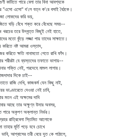
গুণী কাটাতে পারে বেলা তার বিনা আবশ্যকে
ে "এসো এসো" ব'লে যত্ন ক'রে বসাই বৈঠকে।
জো লোকদের করি ভয়,
‌জিতে ঘড়ি বেঁধে শক্ত করে বেঁধেছে সময়--
ে খরচের তরে উদ্‌বৃত্ত কিছুই নেই হাতে,
দের মতো কুঁড়ে লজ্জা পায় তাদের সাক্ষাতে।
 করিতে নষ্ট আমরা ওস্তাদ,
ের করিতে ক্ষতি নানামতো পেতে রাখি ফাঁদ।
র শরীরটা যে ব্যস্তদের তফাতে ভাগায়--
ার শক্তি নেই, পরদেহে মাশুল লাগায়।
জদাদার দিকে চাই--
তাতে রাজি দেখি, কাজকর্ম যেন কিছু নাই,
ের ভাণ্ডারেতে দেওয়া নেই চাবি,
র মতন এই অক্ষমের দাবি
াবার আছে তার অক্ষুণ্ন উদার অবসর,
ে পারে অকৃপণ অক্লান্ত নির্ভর।
িপ্রহর রাত্রিবেলা স্তিমিত আলোকে
া তাহার মূর্তি পড়ে যবে চোখে
 ভাবি, আশ্বাসের তরী বেয়ে দূত কে পাঠালে,