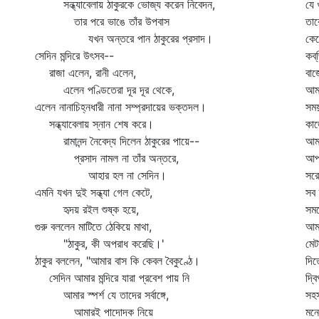
সন্ধ্যাবেলায় ঠাকুরকে ভোজ্য করেন নিবেদন,
যে 
তার পরে ভাঙে তাঁর উপবাস
তার
যখন অন্তরে পান ঠাকুরের প্রসাদ।
কে
সেদিন মন্দিরে উৎসব--
কব্
রাজা এলেন, রানী এলেন,
বাজ
এলেন পণ্ডিতেরা দূর দূর থেকে,
আমা
এলেন নানাচিহ্নধারী নানা সম্প্রদায়ের ভক্তদল।
সময়
সন্ধ্যাবেলায় স্নান শেষ করে।
কাজ
রামানন্দ নৈবেদ্য দিলেন ঠাকুরের পায়ে--
আমা
প্রসাদ নামল না তাঁর অন্তরে,
আপন
আহার হল না সেদিন।
সরো
এমনি যখন দুই সন্ধ্যা গেল কেটে,
সব 
হৃদয় রইল শুষ্ক হয়ে,
সময়
গুরু বললেন মাটিতে ঠেকিয়ে মাথা,
আমা
"ঠাকুর, কী অপরাধ করেছি।'
মেট
ঠাকুর বললেন, "আমার বাস কি কেবল বৈকুণ্ঠে।
দিত
সেদিন আমার মন্দিরে যারা প্রবেশ পায় নি
দ্ব
আমার স্পর্শ যে তাদের সর্বাঙ্গে,
সহস
আমারই পাদোদক নিয়ে
মনে