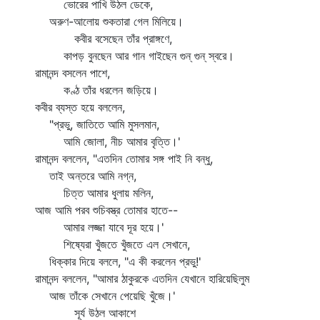
ভোরের পাখি উঠল ডেকে,
অরুণ-আলোয় শুকতারা গেল মিলিয়ে।
কবীর বসেছেন তাঁর প্রাঙ্গণে,
কাপড় বুনছেন আর গান গাইছেন গুন্‌ গুন্‌ স্বরে।
রামানন্দ বসলেন পাশে,
কণ্ঠ তাঁর ধরলেন জড়িয়ে।
কবীর ব্যস্ত হয়ে বললেন,
"প্রভু, জাতিতে আমি মুসলমান,
আমি জোলা, নীচ আমার বৃত্তি।'
রামানন্দ বললেন, "এতদিন তোমার সঙ্গ পাই নি বন্ধু,
তাই অন্তরে আমি নগ্ন,
চিত্ত আমার ধুলায় মলিন,
আজ আমি পরব শুচিবস্ত্র তোমার হাতে--
আমার লজ্জা যাবে দূর হয়ে।'
শিষ্যেরা খুঁজতে খুঁজতে এল সেখানে,
ধিক্‌কার দিয়ে বললে, "এ কী করলেন প্রভু!'
রামানন্দ বললেন, "আমার ঠাকুরকে এতদিন যেখানে হারিয়েছিলুম
আজ তাঁকে সেখানে পেয়েছি খুঁজে।'
সূর্য উঠল আকাশে