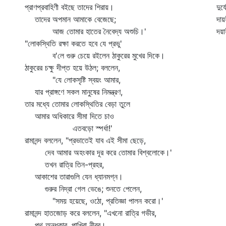
প্রাণপ্রবাহিণী বইছে তাদের শিরায়।
দুর
তাদের অপমান আমাকে বেজেছে;
দায়
আজ তোমার হাতের নৈবেদ্য অশুচি।'
দয়া
"লোকস্থিতি রক্ষা করতে হবে যে প্রভু'
ব'লে গুরু চেয়ে রইলেন ঠাকুরের মুখের দিকে।
ঠাকুরের চক্ষু দীপ্ত হয়ে উঠল; বললেন,
"যে লোকসৃষ্টি স্বয়ং আমার,
যার প্রাঙ্গণে সকল মানুষের নিমন্ত্রণ,
তার মধ্যে তোমার লোকস্থিতির বেড়া তুলে
আমার অধিকারে সীমা দিতে চাও
এতবড়ো স্পর্ধা!'
রামানন্দ বললেন, "প্রভাতেই যাব এই সীমা ছেড়ে,
দেব আমার অহংকার দূর করে তোমার বিশ্বলোকে।'
তখন রাত্রি তিন-প্রহর,
আকাশের তারাগুলি যেন ধ্যানমগ্ন।
গুরুর নিদ্রা গেল ভেঙে; শুনতে পেলেন,
"সময় হয়েছে, ওঠো, প্রতিজ্ঞা পালন করো।'
রামানন্দ হাতজোড় করে বললেন, "এখনো রাত্রি গভীর,
পথ অন্ধকার, পাখিরা নীরব।