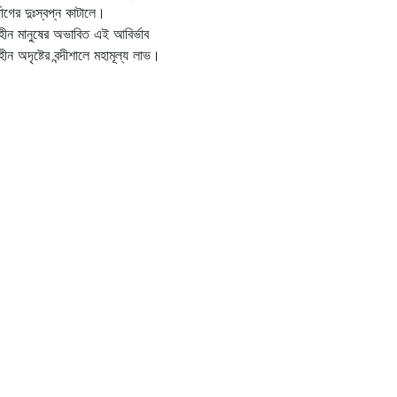
্যোগের দুঃস্বপ্ন কাটালে।
হীন মানুষের অভাবিত এই আবির্ভাব
হীন অদৃষ্টের বন্দীশালে মহামূল্য লাভ।