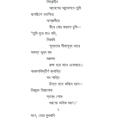
নিদ্রাহীন
আবেগের আন্দোলনে তুমি
বলেছিলে নতশিরে
অশ্রুনীরে
ধীরে মোর করতল চুমি--
"তুমি দূরে যাও যদি,
নিরবধি
শূন্যতার সীমাশূন্য ভারে
সমস্ত ভুবন মম
মরুসম
রুক্ষ হয়ে যাবে একেবারে।
আকাশবিস্তীর্ণ ক্লান্তি
সব শান্তি
চিত্ত হতে করিবে হরণ--
নিরানন্দ নিরালোক
স্তব্ধ শোক
মরণের অধিক মরণ।'
২
শুনে, তোর মুখখানি