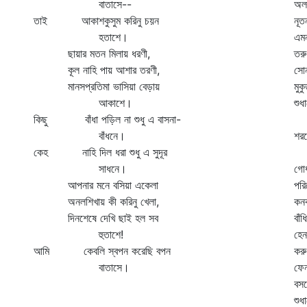
বাতাসে--
অল
তাই আকাশকুসুম করিনু চয়ন
নূত
হতাশে।
এম
ছায়ার মতন মিলায় ধরণী,
তরু
কূল নাহি পায় আশার তরণী,
সোন
মানসপ্রতিমা ভাসিয়া বেড়ায়
মুক
আকাশে।
শুধ
কিছু বাঁধা পড়িল না শুধু এ বাসনা-
ব্য
বাঁধনে।
শরম
কেহ নাহি দিল ধরা শুধু এ সুদূর
"ন
সাধনে।
গোধ
আপনার মনে বসিয়া একেলা
পরি
অনলশিখায় কী করিনু খেলা,
কনক
দিনশেষে দেখি ছাই হল সব
বাঁ
হুতাশে!
হেন
আমি কেবলি স্বপন করেছি বপন
কর
বাতাসে।
ফেন
বসন
শুধ