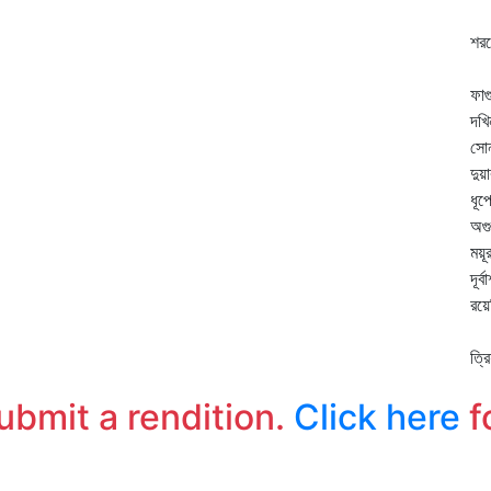
ক্ল
শরম
"শ
ফাগ
দখি
সোন
দুয়
ধূপ
অগু
ময়ূ
দূর্
রয়ে
বা
ত্র
"হ
submit a rendition.
Click here
f