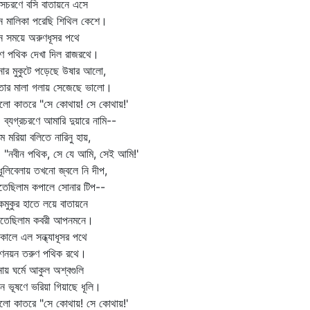
সচরণে বসি বাতায়নে এসে
ন মালিকা পরেছি শিথিল কেশে।
ন সময়ে অরুণধূসর পথে
ণ পথিক দেখা দিল রাজরথে।
ার মুকুটে পড়েছে উষার আলো,
ুতার মালা গলায় সেজেছে ভালো।
ালো কাতরে "সে কোথায়! সে কোথায়!'
গ্রচরণে আমারি দুয়ারে নামি--
ে মরিয়া বলিতে নারিনু হায়,
বীন পথিক, সে যে আমি, সেই আমি!'
ূলিবেলায় তখনো জ্বলে নি দীপ,
তেছিলাম কপালে সোনার টিপ--
মুকুর হাতে লয়ে বাতায়নে
ধিতেছিলাম কবরী আপনমনে।
কালে এল সন্ধ্যাধূসর পথে
ুণনয়ন তরুণ পথিক রথে।
ায় ঘর্মে আকুল অশ্বগুলি
ে ভূষণে ভরিয়া গিয়াছে ধূলি।
ালো কাতরে "সে কোথায়! সে কোথায়!'