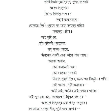
আশা নৈরাশ্যের দ্বন্দ্ব, ক্ষুব্ধ কামনার
দুঃসহ ধিক্কার।
বিরহের বিষণ্ন আকাশে
সন্ধ্যা হয়ে আসে।
তোমারে নিরখি ধ্যানে সব হতে স্বতন্ত্র করিয়া
অনন্তে ধরিয়া।
নাই সৃষ্টিধারা,
নাই রবিশশী গ্রহতারা;
বায়ু স্তব্ধ আছে,
দিগন্তে একটি রেখা আঁকে নাই গাছে।
নাইকো জনতা,
নাই কানাকানি কথা।
নাই সময়ের পদধ্বনি
নিরন্ত মুহূর্ত স্থির, দণ্ড পল কিছুই না গণি।
নাই আলো, নাই অন্ধকার--
আমি নাই, গ্রন্থি নাই তোমার আমার।
নাই সুখ দুঃখ ভয়, আকাঙক্ষা বিলুপ্ত হল সব--
আকাশে নিস্তব্ধ এক শান্ত অনুভব।
তোমাতে সমস্ত লীন, তুমি আছ একা।--