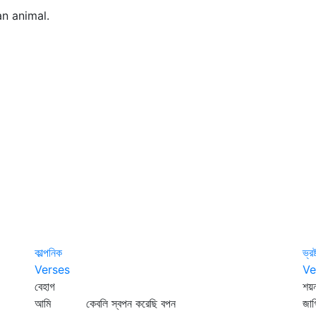
n animal.
কাল্পনিক
ভ্রষ
Verses
Ve
বেহাগ
শয়ন
আমি কেবলি স্বপন করেছি বপন
জা