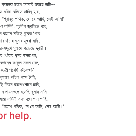
ান্ত চরণে আমারি দুয়ারে নামি--
ে মরিয়া বলিতে নারিনু হায়,
্রান্ত পথিক, সে যে আমি, সেই আমি!'
ুন যামিনী, প্রদীপ জ্বলিছে ঘরে,
ন বাতাস মরিছে বুকের 'পরে।
ার খাঁচায় ঘুমায় মুখরা সারী,
ার-সমুখে ঘুমায়ে পড়েছে দ্বারী।
ের ধোঁয়ায় ধূসর বাসরগেহ,
রুগন্ধে আকুল সকল দেহ,
রকণ্ঠী পরেছি কাঁচলখানি
বাশ্যামল আঁচল বক্ষে টানি,
ছি বিজন রাজপথপানে চাহি,
তায়নতলে বসেছি ধূলায় নামি--
িযামা যামিনী একা বসে গান গাহি,
তাশ পথিক, সে যে আমি, সেই আমি।'
or help.