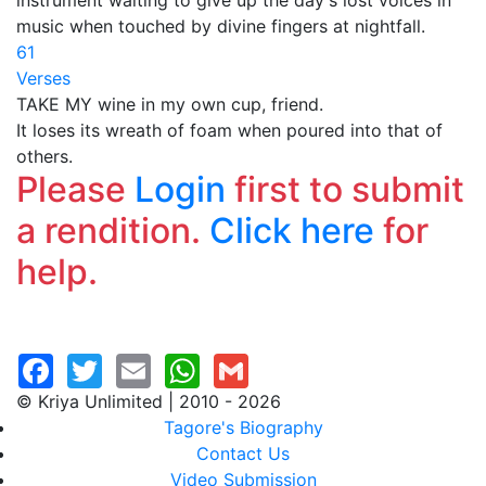
instrument waiting to give up the day's lost voices in
music when touched by divine fingers at nightfall.
61
Verses
TAKE MY wine in my own cup, friend.
It loses its wreath of foam when poured into that of
others.
Please
Login
first to submit
a rendition.
Click here
for
help.
© Kriya Unlimited | 2010 - 2026
Tagore's Biography
Contact Us
Video Submission