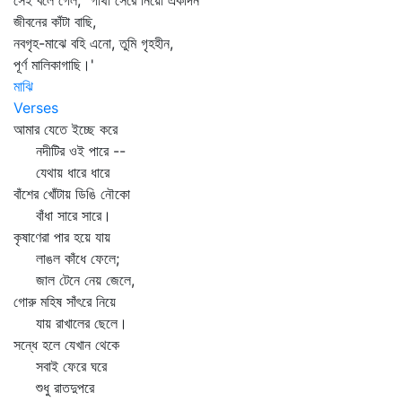
সেই বলে গেল, "গাঁথা সেরে নিয়ো একদিন
জীবনের কাঁটা বাছি,
নবগৃহ-মাঝে বহি এনো, তুমি গৃহহীন,
পূর্ণ মালিকাগাছি।'
মাঝি
Verses
আমার যেতে ইচ্ছে করে
নদীটির ওই পারে --
যেথায় ধারে ধারে
বাঁশের খোঁটায় ডিঙি নৌকো
বাঁধা সারে সারে।
কৃষাণেরা পার হয়ে যায়
লাঙল কাঁধে ফেলে;
জাল টেনে নেয় জেলে,
গোরু মহিষ সাঁৎরে নিয়ে
যায় রাখালের ছেলে।
সন্ধে হলে যেখান থেকে
সবাই ফেরে ঘরে
শুধু রাতদুপরে