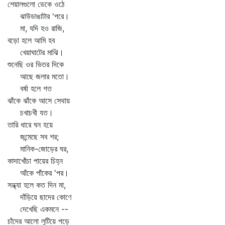
শেয়ালগুলো ডেকে ওঠে
ঝাউডাঙাটার 'পরে।
মা, যদি হও রাজি,
বড়ো হলে আমি হব
খেয়াঘাটের মাঝি।
শুনেছি ওর ভিতর দিকে
আছে জলার মতো।
বর্ষা হলে গত
ঝাঁকে ঝাঁকে আসে সেথায়
চখাচখী যত।
তারি ধারে ঘন হয়ে
জন্মেছে সব শর;
মানিক-জোড়ের ঘর,
কাদাখোঁচা পায়ের চিহ্ন
আঁকে পাঁকের 'পর।
সন্ধ্যা হলে কত দিন মা,
দাঁড়িয়ে ছাদের কোণে
দেখেছি একমনে --
চাঁদের আলো লুটিয়ে পড়ে