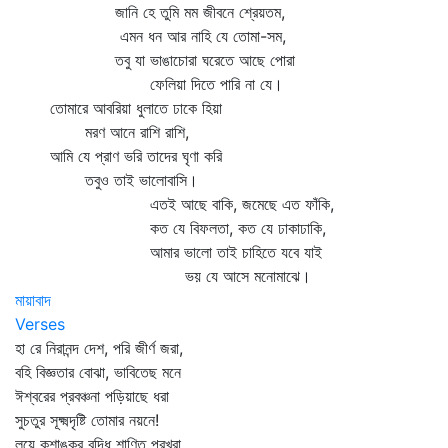
জানি হে তুমি মম জীবনে শ্রেয়তম,
এমন ধন আর নাহি যে তোমা-সম,
তবু যা ভাঙাচোরা ঘরেতে আছে পোরা
ফেলিয়া দিতে পারি না যে।
তোমারে আবরিয়া ধুলাতে ঢাকে হিয়া
মরণ আনে রাশি রাশি,
আমি যে প্রাণ ভরি তাদের ঘৃণা করি
তবুও তাই ভালোবাসি।
এতই আছে বাকি, জমেছে এত ফাঁকি,
কত যে বিফলতা, কত যে ঢাকাঢাকি,
আমার ভালো তাই চাহিতে যবে যাই
ভয় যে আসে মনোমাঝে।
মায়াবাদ
Verses
হা রে নিরানন্দ দেশ, পরি জীর্ণ জরা,
বহি বিজ্ঞতার বোঝা, ভাবিতেছ মনে
ঈশ্বরের প্রবঞ্চনা পড়িয়াছে ধরা
সুচতুর সূক্ষ্মদৃষ্টি তোমার নয়নে!
লয়ে কুশাঙ্কুর বুদ্ধি শাণিত প্রখরা