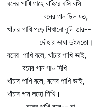
বনের পাখি গাহে বাহিরে বসি বসি
বনের গান ছিল যত,
খাঁচার পাখি পড়ে শিখানো বুলি তার--
দোঁহার ভাষা দুইমতো।
বনের পাখি বলে, খাঁচার পাখি ভাই,
বনের গান গাও দিখি।
খাঁচার পাখি বলে, বনের পাখি ভাই,
খাঁচার গান লহো শিখি।
বনের পাখি বলে-- না,