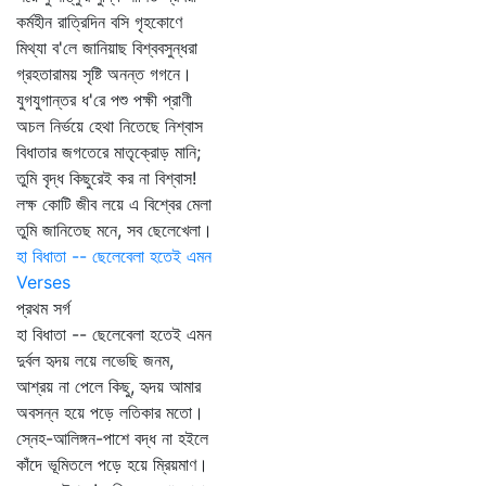
কর্মহীন রাত্রিদিন বসি গৃহকোণে
মিথ্যা ব'লে জানিয়াছ বিশ্ববসুন্ধরা
গ্রহতারাময় সৃষ্টি অনন্ত গগনে।
যুগযুগান্তর ধ'রে পশু পক্ষী প্রাণী
অচল নির্ভয়ে হেথা নিতেছে নিশ্বাস
বিধাতার জগতেরে মাতৃক্রোড় মানি;
তুমি বৃদ্ধ কিছুরেই কর না বিশ্বাস!
লক্ষ কোটি জীব লয়ে এ বিশ্বের মেলা
তুমি জানিতেছ মনে, সব ছেলেখেলা।
হা বিধাতা -- ছেলেবেলা হতেই এমন
Verses
প্রথম সর্গ
হা বিধাতা -- ছেলেবেলা হতেই এমন
দুর্বল হৃদয় লয়ে লভেছি জনম,
আশ্রয় না পেলে কিছু, হৃদয় আমার
অবসন্ন হয়ে পড়ে লতিকার মতো।
স্নেহ-আলিঙ্গন-পাশে বদ্ধ না হইলে
কাঁদে ভূমিতলে পড়ে হয়ে ম্রিয়মাণ।