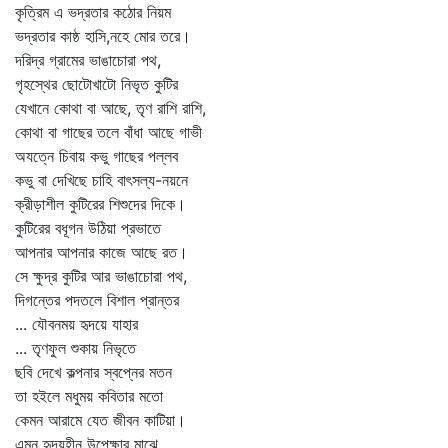
কৃত্রিম এ ভদ্রতার কঠোর নিয়ম
ভদ্রতার কাষ্ঠ হাসি,নহে মোর তরে।
দরিদ্র গ্রামের ভাঙাচোরা পথ,
গৃহস্থের ছোটোখাটো নিভৃত কুটির
যেখানে কোথা বা আছে, তৃণ রাশি রাশি,
কোথা বা গাছের তলে বাঁধা আছে গাভী
অযত্নে চিবায় কভু গাছের পল্লব
কভু বা দেখিছে চাহি বাৎসল্য-নয়নে
ক্রীড়াশীল কুটিরের শিশুদের দিকে।
কুটিরের বধূগন উঠিয়া প্রভাতে
আপনার আপনার কাজে আছে রত।
সে ক্ষুদ্র কুটির আর ভাঙাচোরা পথ,
দিগন্তের পদতলে বিশাল প্রান্তর
... যৌবনময় হৃদয়ে যাহার
... তৃণফুল শুকায় নিভৃতে
ছবি দেখে কল্পনার স্বপ্নের মতন
তা হইলে মধুময় কবিতার মতো
কেমন আরামে যেত জীবন কাটিয়া।
এমন হৃদয়হীন উপেক্ষার মাঝে