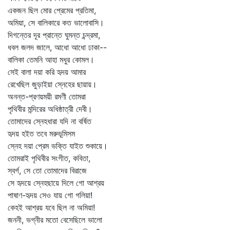
একজন ছিল মোর প্রেমের প্রতিমা,
অমিয়া, সে বালিকারে কত ভালোবাসি।
দিগন্তের দূর প্রান্তে ঘুমন্ত চন্দ্রমা,
ধবল জলদ জালে, আধো আধো ঢাকা--
বালিকা তেমনি আহা মধুর কোমল।
সেই বালা দয়া করি হৃদয় আমার
রেখেছিল জুড়াইয়া স্নেহের ছায়ায়।
অনন্ত-প্রণয়ময়ী রমণী তোমরা
পৃথিবীর মন্দিরের অধিষ্ঠাত্রী দেবী।
তোমাদের স্নেহধারা যদি না বর্ষিত
হৃদয় হইত তবে মরুভূমিসম
স্নেহ দয়া প্রেম ভক্তি যাইত শুকায়ে।
তোমরাই পৃথিবীর সংগীত, কবিতা,
স্বর্গ, সে তো তোমাদের বিরাজে
সে হৃদয়ে স্নেহছায়ে দিলে গো আশ্রয়
পাষাণ-হৃদয় সেও যায় গো গলিয়া!
কেহই আশ্রয় যবে ছিল না অমিয়া!
জননী, ভগ্নীর মতো বেসেছিলে ভালো