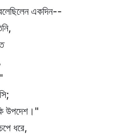
েছিলেন একদিন--
ি,
ত
,
"
সি;
পদেশ।"
ে ধরে,