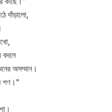
াছে।"
ে দাঁড়ালো,
।
খো,
বদলে
ের অসম্মান।
পণ।"
েশা।