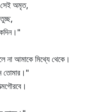
 অমৃত,
্ছ,
ন।"
ে না আমাকে মিথ্যে থেকে।
োমার।"
মগৌরবে।