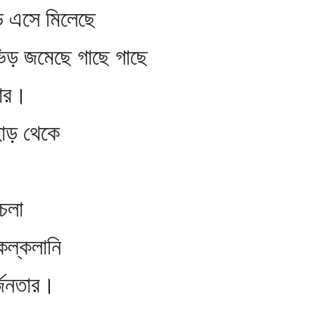
 এসে মিলেছে
জমেছে গাছে গাছে
ার।
াড় থেকে
লা
কলানি
র্জনতার।