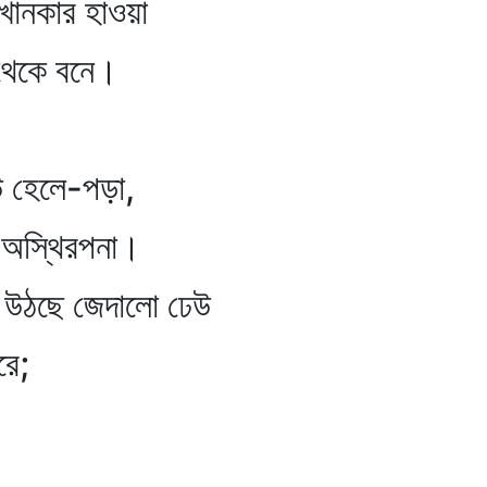
নকার হাওয়া
র থেকে বনে।
লে-পড়া,
অস্থিরপনা।
 উঠছে জেদালো ঢেউ
ে;