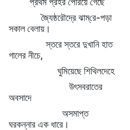
প্রথম প্রহর পেরিয়ে গেছে
জ্যৈষ্ঠরৌদ্রে ঝাম্‌রে-পড়া
সকাল বেলায়।
স্তরে স্তরে দুখানি হাত
গালের নীচে,
ঘুমিয়েছে শিথিলদেহে
উৎসবরাতের
অবসাদে
অসমাপ্ত
ঘরকন্নার এক ধারে।