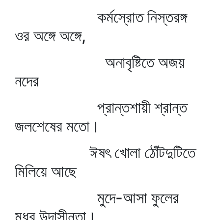
কর্মস্রোত নিস্তরঙ্গ
ওর অঙ্গে অঙ্গে,
অনাবৃষ্টিতে অজয়
নদের
প্রান্তশায়ী শ্রান্ত
জলশেষের মতো।
ঈষৎ খোলা ঠোঁটদুটিতে
মিলিয়ে আছে
মুদে-আসা ফুলের
মধুর উদাসীনতা।