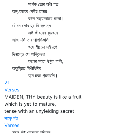
সার্থক তোর বাণী যত
অন্ধকারের বেদীর তলায়
রইল সন্ধ্যাতারার মতো।
যৌবন তোর হয় নি ক্লান্ত
এই জীবনের কুঞ্জবনে--
আজ যদি তার পাপড়িগুলি
খসে শীতের সমীরণে।
দিনান্তে সে শান্তিভরা
ফলের মতো উঠুক ফলি,
অতন্দ্রিত নিশীথিনীর
হবে চরম পূজাঞ্জলি।
21
Verses
MAIDEN, THY beauty is like a fruit
which is yet to mature,
tense with an unyielding secret
সাড়ে নটা
Verses
সাড়ে নটা বেজেছে ঘড়িতে;