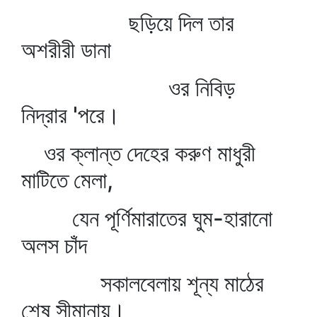
ছড়িয়ে দিল তার
অশরীরী ডানা
ওর নিবিড়
নিদ্রার 'পরে।
ওর ক্লান্ত দেহের করুণ মাধুরী
মাটিতে মেলা,
যেন পূর্ণিমারাতের ঘুম-হারানো
অলস চাঁদ
সকালবেলায় শূন্য মাঠের
শেষ সীমানায়।