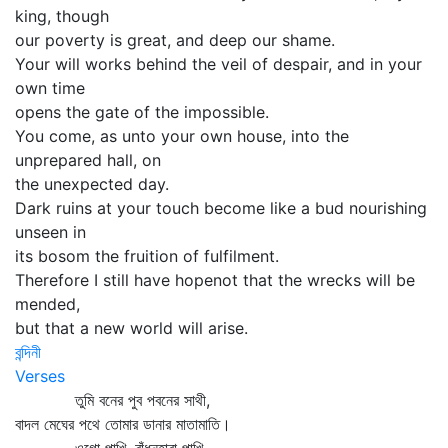
king, though
our poverty is great, and deep our shame.
Your will works behind the veil of despair, and in your
own time
opens the gate of the impossible.
You come, as unto your own house, into the
unprepared hall, on
the unexpected day.
Dark ruins at your touch become like a bud nourishing
unseen in
its bosom the fruition of fulfilment.
Therefore I still have hopenot that the wrecks will be
mended,
but that a new world will arise.
বন্দিনী
Verses
তুমি বনের পুব পবনের সাথী,
বাদল মেঘের পথে তোমার ডানার মাতামাতি।