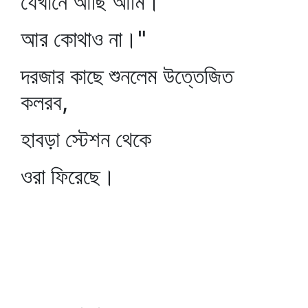
যেখানে আছি আমি।
আর কোথাও না।"
দরজার কাছে শুনলেম উত্তেজিত
কলরব,
হাবড়া স্টেশন থেকে
ওরা ফিরেছে।