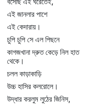
বসেছি এই ঘরেতেই,
এই জানলার পাশে
এই কেদারায়।
চুপি চুপি সে এল পিছনে
কাগজখানা দ্রুত কেড়ে নিল হাত
থেকে।
চলল কাড়াকাড়ি
উচ্চ হাসির কলরোলে।
উদ্ধার করলুম লুঠের জিনিস,