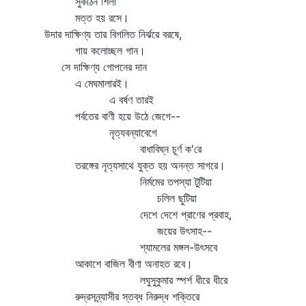
সুকঠিন শিলা
মত্ত হয় রসে।
উদার দাক্ষিণ্য তার বিগলিত নির্ঝরে বরষে,
গায় কলোচ্ছল গান।
সে দাক্ষিণ্য গোপনের দান
এ মেঘমালারই।
এ বর্ষণ তারই
পর্বতের বাণী হয়ে উঠে জেগে--
নৃত্যবন্যাবেগে
বাধাবিঘ্ন চূর্ণ ক'রে
তরঙ্গের নৃত্যসাথে যুক্ত হয় অনন্ত সাগরে।
নির্মমের তপস্যা টুটিয়া
চলিল ছুটিয়া
দেশে দেশে প্রাণের প্রবাহ,
জয়ের উৎসাহ--
শ্যামলের মঙ্গল-উৎসবে
আকাশে বাজিল বীণা অনাহত রবে।
লঘুসুকুমার স্পর্শ ধীরে ধীরে
রুদ্রসন্ন্যাসীর স্তব্ধ নিরুদ্ধ শক্তিরে