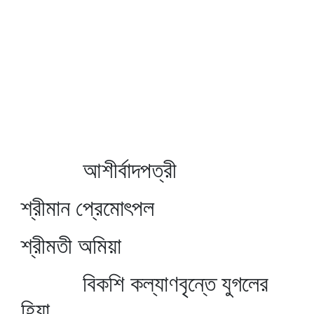
আশীর্বাদপত্রী
শ্রীমান প্রেমোৎপল
শ্রীমতী অমিয়া
বিকশি কল্যাণবৃন্তে যুগলের
হিয়া