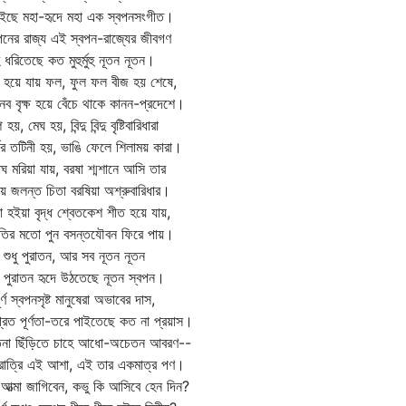
ইছে মহা-হৃদে মহা এক স্বপনসংগীত।
পনের রাজ্য এই স্বপন-রাজ্যের জীবগণ
 ধরিতেছে কত মুহুর্মুহু নূতন নূতন।
 হয়ে যায় ফল, ফুল ফল বীজ হয় শেষে,
নব বৃক্ষ হয়ে বেঁচে থাকে কানন-প্রদেশে।
প হয়, মেঘ হয়, বিন্দু বিন্দু বৃষ্টিবারিধারা
্ঝর তটিনী হয়, ভাঙি ফেলে শিলাময় কারা।
াঘ মরিয়া যায়, বরষা শ্মশানে আসি তার
ায় জলন্ত চিতা বরষিয়া অশ্রুবারিধার।
া হইয়া বৃদ্ধ শ্বেতকেশ শীত হয়ে যায়,
তির মতো পুন বসন্তযৌবন ফিরে পায়।
শুধু পুরাতন, আর সব নূতন নূতন
পুরাতন হৃদে উঠতেছে নূতন স্বপন।
র্ণ স্বপনসৃষ্ট মানুষেরা অভাবের দাস,
্রত পূর্ণতা-তরে পাইতেছে কত না প্রয়াস।
তনা ছিঁড়িতে চাহে আধো-অচেতন আবরণ--
রাত্রি এই আশা, এই তার একমাত্র পণ।
্ণ আত্মা জাগিবেন, কভু কি আসিবে হেন দিন?