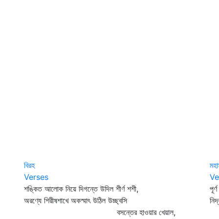
বিরহ
মহা
Verses
Ve
শঙ্কিত আলোক নিয়ে দিগন্তে উদিল শীর্ণ শশী,
পূর
অরণ্যে শিরীষশাখে অকস্মাৎ উঠিল উচ্ছ্বসি
নিদ
বসন্তের হাওয়ার খেয়াল,
ব