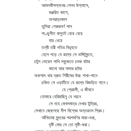
আমলকীপল্লবের পেলব উল্লাসে,
মঞ্জরিত কাশে,
অপরাহ্নকাল
তুলিয়া গেরুয়াবর্ণ পাল
পাণ্ডুপীত বালুতট বেয়ে বেয়ে
যায় ধেয়ে
তন্বী তরী গতির বিদ্যুতে
হেলে পড়ে যে রহস্য সে ভঙ্গিটুকুতে,
চটুল দোয়েল পাখি সবুজেতে চমক ঘটায়
কালো আর সাদার ছটায়
অকস্মাৎ ধায় দ্রুত শিরীষের উচ্চ শাখা-পানে
চকিত সে ওড়াটিতে যে রহস্য বিজড়িত গানে।
হে প্রেয়সী, এ জীবনে
তোমারে হেরিয়াছিনু যে নয়নে
সে নহে কেবলমাত্র দেখার ইন্দ্রিয়,
সেখানে জ্বেলেছে দীপ বিশ্বের অন্তরতম প্রিয়।
আঁখিতারা সুন্দরের পরশমণির মায়া-ভরা,
দৃষ্টি মোর সে তো সৃষ্টি-করা।