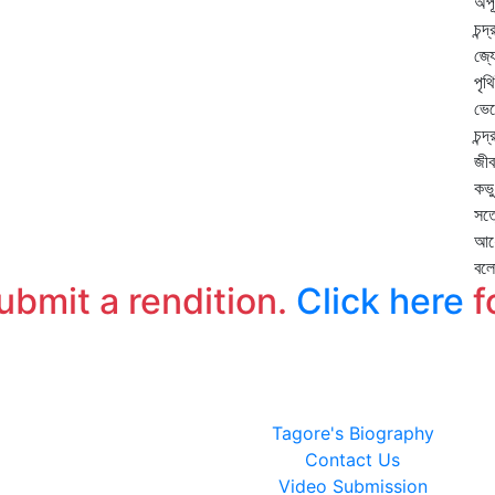
অপূ
চন্
জ্য
পৃথ
ভেঙ
চন্দ
জীব
কভু
সত্
আধ
বলো
submit a rendition.
Click here
f
Tagore's Biography
Contact Us
Video Submission