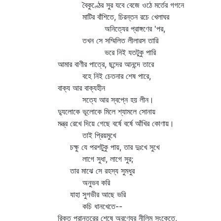
বৈকুণ্ঠের সুর যবে বেজে ওঠে মর্তের গগনে
মাটির বাঁশিতে, চিরন্তন রচে খেলাঘর
অনিত্যের প্রাঙ্গণের 'পর,
তখন সে সম্মিলিত লীলারস তারি
ভরে নিই যতটুকু পারি
আমার বাণীর পাত্রে, ছন্দের আনন্দে তারে
বহে নিই চেতনার শেষ পারে,
বাক্য আর বাক্যহীন
সত্যে আর স্বপ্নে হয় লীন।
দ্যুলোকে ভূলোকে মিলে শ্যামলে সোনায়
মন্ত্র রেখে দিয়ে গেছে বর্ষে বর্ষে আঁখির কোণায়।
তাই প্রিয়মুখে
চক্ষু যে পরশটুকু পায়, তার দুঃখে সুখে
লাগে সুধা, লাগে সুর;
তার মাঝে সে রহস্য সুমধুর
অনুভব করি
যাহা সুগভীর আছে ভরি
কচি ধানখেতে--
রিক্ত প্রান্তরের শেষে অরণ্যের নীলিম সংকেতে,