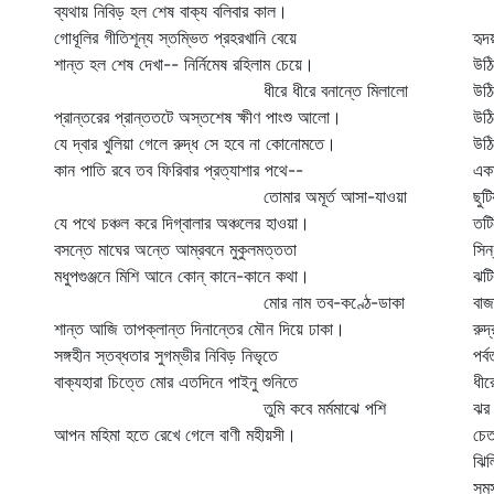
ব্যথায় নিবিড় হল শেষ বাক্য বলিবার কাল।
প্
গোধূলির গীতিশূন্য স্তম্ভিত প্রহরখানি বেয়ে
হৃদ
শান্ত হল শেষ দেখা-- নির্নিমেষ রহিলাম চেয়ে।
উঠি
ধীরে ধীরে বনান্তে মিলালো
উঠি
প্রান্তরের প্রান্ততটে অস্তশেষ ক্ষীণ পাংশু আলো।
উঠি
যে দ্বার খুলিয়া গেলে রুদ্ধ সে হবে না কোনোমতে।
উঠি
কান পাতি রবে তব ফিরিবার প্রত্যাশার পথে--
একা
তোমার অমূর্ত আসা-যাওয়া
ছুট
যে পথে চঞ্চল করে দিগ্‌বালার অঞ্চলের হাওয়া।
তটি
বসন্তে মাঘের অন্তে আম্রবনে মুকুলমত্ততা
সিন
মধুপগুঞ্জনে মিশি আনে কোন্‌ কানে-কানে কথা।
ঝটি
মোর নাম তব-কণ্ঠে-ডাকা
বাজ
শান্ত আজি তাপক্লান্ত দিনান্তের মৌন দিয়ে ঢাকা।
রুদ
সঙ্গহীন স্তব্ধতার সুগম্ভীর নিবিড় নিভৃতে
পর্
বাক্যহারা চিত্তে মোর এতদিনে পাইনু শুনিতে
ধীর
তুমি কবে মর্মমাঝে পশি
ঝর 
আপন মহিমা হতে রেখে গেলে বাণী মহীয়সী।
চেত
ঝিল
সমস