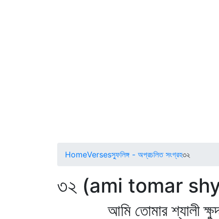
Home
Verses
স্ফুলিঙ্গ - অপ্রচলিত সংগ্রহ
৩২
৩২ (ami tomar sh
আমি তোমার শ্যালী ক্ষুদ্