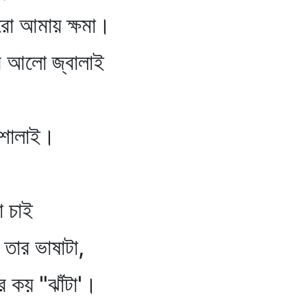
রো আমায় ক্ষমা।
র আলো জ্বালাই
েশালাই।
 চাই
 তার ভাষাটা,
ে কয় "ঝাঁটা'।