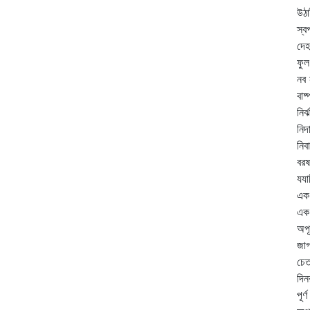
উঠা
স্ব
দেহ
ফুল
নব 
বাষ্
নির
নিদ
নিব
বরষ
যযা
এক 
এক 
অপূ
জাগ
চে
দিন
পূর