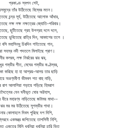
রকাণ্ড স্বপন সেই,
য়সমুদ্রে তাঁর উঠিতেছে বিম্বের মতন।
তেছে চন্দ্র সূর্য, উঠিতেছে আলোক আঁধার,
তেছে লক্ষ লক্ষ নক্ষত্রের জ্যোতি-পরিবার।
তেছে, ছুটিতেছে গ্রহ উপগ্রহ দলে দলে,
তেছে ডুবিতেছে রাত্রি দিন, আকাশের তলে ।
 বসি মহাসিন্ধু চিরদিন গাইতেছে গান,
িয়া সহস্র নদী পদতলে মিলাইছে প্রাণ।
নীর কলরব, লক্ষ নির্ঝরের ঝর ঝর,
্ধুর গম্ভীর গীত, মেঘের গম্ভীর কণ্ঠস্বর,
কা করিছে হা হা আশ্রয়-আলয় তার ছাড়ি
ায়ে অরণ্যবীণা ভীমবল শত বাহু নাড়ি,
্র রাগ আলাপিয়া গড়ায়ে পড়িছে হিমরাশ
বতদৈত্যের যেন ঘনীভূত ঘোর অট্টহাস,
ে ধীরে মহারণ্য নাড়িতেছে জটাময় মাথা--
ঝর মর মর উঠিতেছে সুগম্ভীর গাথা।
নার কোলাহলে দিবস পুরিছে দশ দিশি,
্লিরবে একমন্ত্র জপিতেছে তাপসিনী নিশি,
্ত একত্রে মিলি ধ্বনিয়া ধ্বনিয়া চারি ভিত