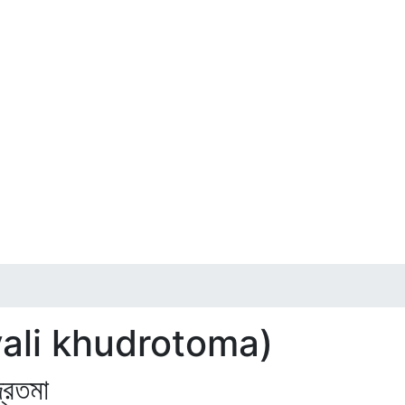
yali khudrotoma)
রতমা