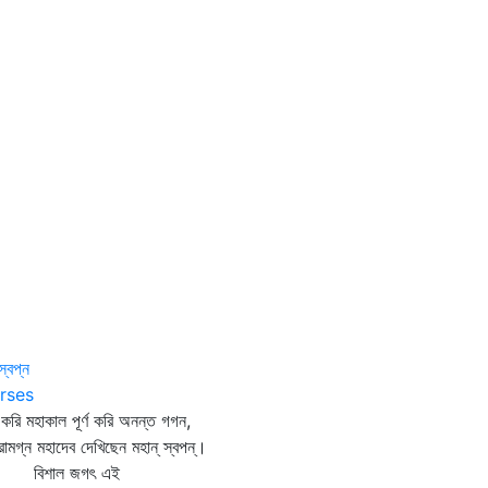
স্বপ্ন
rses
্ণ করি মহাকাল পূর্ণ করি অনন্ত গগন,
্রামগ্ন মহাদেব দেখিছেন মহান্‌ স্বপন্‌।
িশাল জগৎ এই