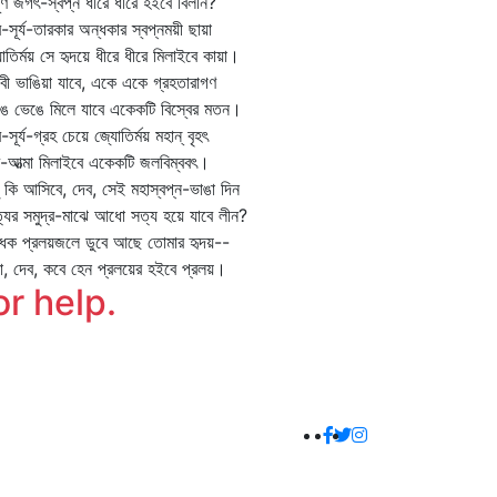
র্ণ জগৎ-স্বপ্ন ধীরে ধীরে হইবে বিলীন?
দ্র-সূর্য-তারকার অন্ধকার স্বপ্নময়ী ছায়া
োতির্ময় সে হৃদয়ে ধীরে ধীরে মিলাইবে কায়া।
িবী ভাঙিয়া যাবে, একে একে গ্রহতারাগণ
ে ভেঙে মিলে যাবে একেকটি বিস্বের মতন।
্র-সূর্য-গ্রহ চেয়ে জ্যোতির্ময় মহান্‌ বৃহৎ
-আত্মা মিলাইবে একেকটি জলবিম্ববৎ।
 কি আসিবে, দেব, সেই মহাস্বপ্ন-ভাঙা দিন
যের সমুদ্র-মাঝে আধো সত্য হয়ে যাবে লীন?
েক প্রলয়জলে ডুবে আছে তোমার হৃদয়--
, দেব, কবে হেন প্রলয়ের হইবে প্রলয়।
or help.