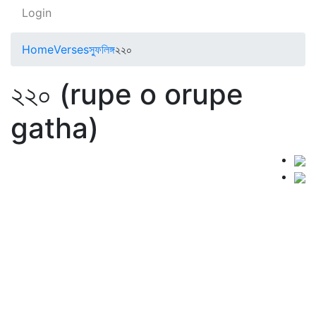
Login
Home
Verses
স্ফুলিঙ্গ
২২০
২২০ (rupe o orupe
gatha)