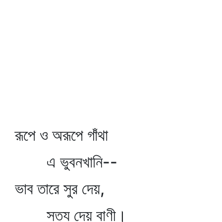
রূপে ও অরূপে গাঁথা
এ ভুবনখানি--
ভাব তারে সুর দেয়,
সত্য দেয় বাণী।