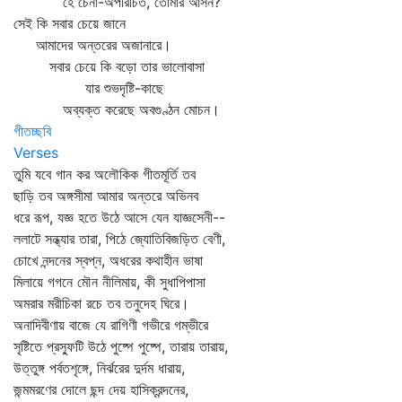
হে চেনা-অপরিচিত, তোমার আসন?
সেই কি সবার চেয়ে জানে
আমাদের অন্তরের অজানারে।
সবার চেয়ে কি বড়ো তার ভালোবাসা
যার শুভদৃষ্টি-কাছে
অব্যক্ত করেছে অবগুণ্ঠন মোচন।
গীতচ্ছবি
Verses
তুমি যবে গান কর অলৌকিক গীতমূর্তি তব
ছাড়ি তব অঙ্গসীমা আমার অন্তরে অভিনব
ধরে রূপ, যজ্ঞ হতে উঠে আসে যেন যাজ্ঞসেনী--
ললাটে সন্ধ্যার তারা, পিঠে জ্যোতিবিজড়িত বেণী,
চোখে নন্দনের স্বপ্ন, অধরের কথাহীন ভাষা
মিলায়ে গগনে মৌন নীলিমায়, কী সুধাপিপাসা
অমরার মরীচিকা রচে তব তনুদেহ ঘিরে।
অনাদিবীণায় বাজে যে রাগিণী গভীরে গম্ভীরে
সৃষ্টিতে প্রস্ফুটি উঠে পুষ্পে পুষ্পে, তারায় তারায়,
উত্তুঙ্গ পর্বতশৃঙ্গে, নির্ঝরের দুর্দম ধারায়,
জন্মমরণের দোলে ছন্দ দেয় হাসিক্রন্দনের,