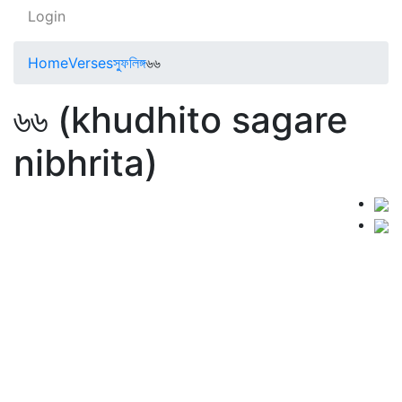
Login
Home
Verses
স্ফুলিঙ্গ
৬৬
৬৬ (khudhito sagare
nibhrita)