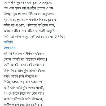
সে অনাদি সুর নামে তব সুরে, দেহবন্ধনের
পাশ দেয় মুক্ত করি,বাধাহীন চৈতন্য এ মম
নিঃশব্দে প্রবেশ করে নিখিলের সে অন্তরতম
প্রাণের রহস্যলোকে--যেখানে বিদ্যুতসুক্ষ্ণছায়া
করিছ রূপের খেলা, পরিতেছে ক্ষণিকের কায়া,
আবার ত্যজিয়া দেহ ধরিতেছে মানসী আকৃতি--
সেই তো কবির কাব্য, সেই তো তোমার কণ্ঠে গীতি।
আশীর্বাদ
Verses
এই আমি একমনে সঁপিলাম তাঁরে--
তোমরা তাঁহারি ধন আলোকে আঁধারে।
যখনি আমারি ব'লে ভাবি তোমাদের
মিথ্যা দিয়ে জাল বুনি ভাবনা-ফাঁদের।
সারথি চালান যিনি জীবনের রথ
তিনিই জানেন শুধু কার কোথা পথ।
আমি ভাবি আমি বুঝি পথের প্রহরী,
পথ দেখাইতে গিয়ে পথ রোধ করি।
আমার প্রদীপখানি অতি ক্ষীণকায়া,--
যতটুকু আলো দেয় তার বেশি ছায়া।