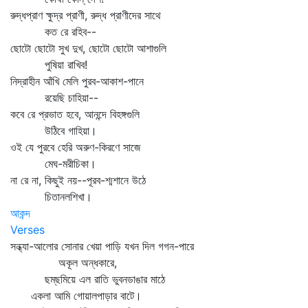
রুদ্ধপ্রাণ ক্ষুদ্র প্রাণী, রুদ্ধ প্রাণীদের সাথে
কত রে রহিব--
ছোটো ছোটো সুখ দুখ, ছোটো ছোটো আশাগুলি
পুষিয়া রাখিব!
নিদ্রাহীন আঁখি মেলি পুরব-আকাশ-পানে
রয়েছি চাহিয়া--
কবে রে প্রভাত হবে, আনন্দে বিহঙ্গগুলি
উঠিবে গাহিয়া।
ওই যে পুরবে হেরি অরুণ-কিরণে সাজে
মেঘ-মরীচিকা।
না রে না, কিছুই নয়--পূরব-শ্মশানে উঠে
চিতানলশিখা।
আকন্দ
Verses
সন্ধ্যা-আলোর সোনার খেয়া পাড়ি যখন দিল গগন-পারে
অকূল অন্ধকারে,
ছম্‌ছমিয়ে এল রাতি ভুবনডাঙার মাঠে
একলা আমি গোয়ালপাড়ার বাটে।