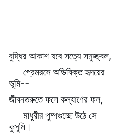
বুদ্ধির আকাশ যবে সত্যে সমুজ্জ্বল,
প্রেমরসে অভিষিক্ত হৃদয়ের
ভূমি--
জীবনতরুতে ফলে কল্যাণের ফল,
মাধুরীর পুষ্পগুচ্ছে উঠে সে
কুসুমি।