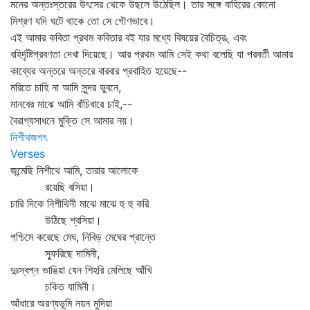
মনের অন্তঃস্তরের উৎসের থেকে উছলে উঠেছিল। তার সঙ্গে বাহিরের কোনো
মিশ্রণ যদি ঘটে থাকে তো সে গৌণভাবে।
এই আমার কবিতা প্রথম কবিতার বই যার মধ্যে বিষয়ের বৈচিত্র৻ এবং
বহির্দৃষ্টিপ্রবণতা দেখা দিয়েছে। আর প্রথম আমি সেই কথা বলেছি যা পরবর্তী আমার
কাব্যের অন্তরে অন্তরে বারবার প্রবাহিত হয়েছে--
মরিতে চাহি না আমি সুন্দর ভুবনে,
মানবের মাঝে আমি বাঁচিবারে চাই,--
বৈরাগ্যসাধনে মুক্তি সে আমার নয়।
নিশীথজগৎ
Verses
জন্মেছি নিশীথে আমি, তারার আলোকে
রয়েছি বসিয়া।
চারি দিকে নিশীথিনী মাঝে মাঝে হু হু করি
উঠিছে শ্বসিয়া।
পশ্চিমে করেছে মেঘ, নিবিড় মেঘের প্রান্তে
স্ফুরিছে দামিনী,
দুঃস্বপ্ন ভাঙিয়া যেন শিহরি মেলিছে আঁখি
চকিত যামিনী।
আঁধারে অরণ্যভূমি নয়ন মুদিয়া