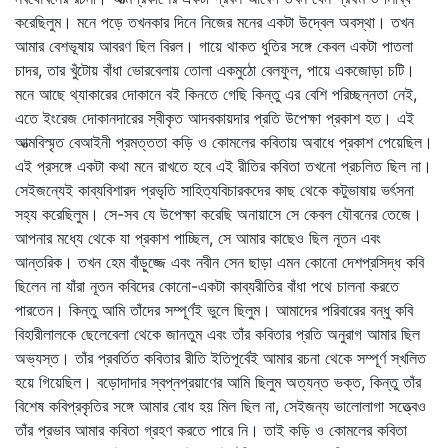
করেছিলুম। মনে পড়ে তখনকার দিনে নিজের মনের একটা উদ্বেল অবস্থা। তখন
আমার বেশভূষায় আবরণ ছিল বিরল। গায়ে থাকত ধুতির সঙ্গে কেবল একটা পাতলা
চাদর, তার খুঁটোয় বাঁধা ভোরবেলায় তোলা একমুঠো বেলফুল, পায়ে একজোড়া চটি।
মনে আছে থ্যাকারের দোকানে বই কিনতে গেছি কিন্তু এর বেশি পরিচ্ছন্নতা নেই,
এতে ইংরেজ দোকানদারের স্বীকৃত আদবকায়দার প্রতি উপেক্ষা প্রকাশ হত। এই
আত্মবিস্মৃত বেআইনী প্রমত্ততা কড়ি ও কোমলের কবিতায় অবাধে প্রকাশ পেয়েছিল।
এই প্রসঙ্গে একটা কথা মনে রাখতে হবে এই রীতির কবিতা তখনো প্রচলিত ছিল না।
সেইজন্যেই কাব্যবিশারদ প্রভৃতি সাহিত্যবিচারকদের কাছ থেকে কটুভাষায় ভর্ৎসনা
সহ্য করেছিলুম। সে-সব যে উপেক্ষা করেছি অনায়াসে সে কেবল যৌবনের তেজে।
আপনার মধ্যে থেকে যা প্রকাশ পাচ্ছিল, সে আমার কাছেও ছিল নূতন এবং
আন্তরিক। তখন হেম বাঁড়ুজ্জে এবং নবীন সেন ছাড়া এমন কোনো দেশপ্রসিদ্ধ কবি
ছিলেন না যাঁরা নূতন কবিদের কোনো-একটা কাব্যরীতির বাঁধা পথে চালনা করতে
পারতেন। কিন্তু আমি তাঁদের সম্পূর্ণই ভুলে ছিলুম। আমাদের পরিবারের বন্ধু কবি
বিহারীলালকে ছেলেবেলা থেকে জানতুম এবং তাঁর কবিতার প্রতি অনুরাগ আমার ছিল
অভ্যস্ত। তাঁর প্রবর্তিত কবিতার রীতি ইতিপূর্বেই আমার রচনা থেকে সম্পূর্ণ স্খলিত
হয়ে গিয়েছিল। বড়োদাদার স্বপ্নপ্রয়াণের আমি ছিলুম অত্যন্ত ভক্ত, কিন্তু তাঁর
বিশেষ কবিপ্রকৃতির সঙ্গে আমার বোধ হয় মিল ছিল না, সেইজন্য ভালোলাগা সত্ত্বেও
তাঁর প্রভাব আমার কবিতা গ্রহণ করতে পারে নি। তাই কড়ি ও কোমলের কবিতা