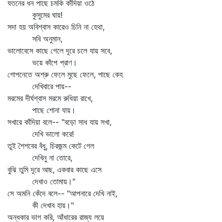
যতনের ধন পাছে চমকি কাঁদিয়া ওঠে
কুসুমের ঘায়!
সদা হয় অবিশ্বাস কারেও চিনি না হেথা,
সবি অনুমান,
ভালোবেসে কাছে গেলে দূরে চলে যায় সবে,
ভয়ে কাঁপে প্রাণ।
গোপনেতে অশ্রু ফেলে মুছে ফেলে, পাছে কেহ
দেখিবারে পায়--
মরমের দীর্ঘশ্বাস মরমে রুধিয়া রাখে,
পাছে শোনা যায়।
সখারে কাঁদিয়া বলে-- "বড়ো সাধ যায় সখা,
দেখি ভালো করে!
তুই শৈশবের বঁধু, চিরজন্ম কেটে গেল
দেখিনু না তোরে,
বুঝি তুমি দূরে আছ, একবার কাছে এসে
দেখাও তোমায়।"
সে অমনি কেঁদে বলে-- "আপনারে দেখি নাই,
কী দেখাব হায়।"
অন্ধকার ভাগ করি, আঁধারের রাজ্য লয়ে