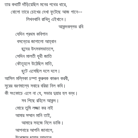
তার কথাটি দাঁড়িয়েছিল মনের পথের ধারে,
বোলো তারে চোখের দেখা ফুটেছে আজ গানে--
লিখনখানি রাখিনু এইখানে।
আকন্দবল্লভ রবি
যেদিন প্রথম কবিগান
বসন্তের জাগালো আহ্বান
ছন্দের উৎসবসভাতলে,
সেদিন মালতী যূথী জাতি
কৌতূহলে উঠেছিল মাতি,
ছুটে এসেছিল দলে দলে।
আসিল মল্লিকা চম্পা কুরুবক কাঞ্চন করবী,
সুরের বরণমাল্যে সবারে বরিয়া নিল কবি।
কী সংকোচে এলে না যে, সভার দুয়ার হল বন্ধ।
সব পিছে রহিলে আকন্দ।
মোরে তুমি লজ্জা কর নাই
আমার সম্মান মানি তাই,
আমারে সহজে নিলে ডাকি।
আপনারে আপনি জানালে,
উপেক্ষার ছায়ার আড়ালে