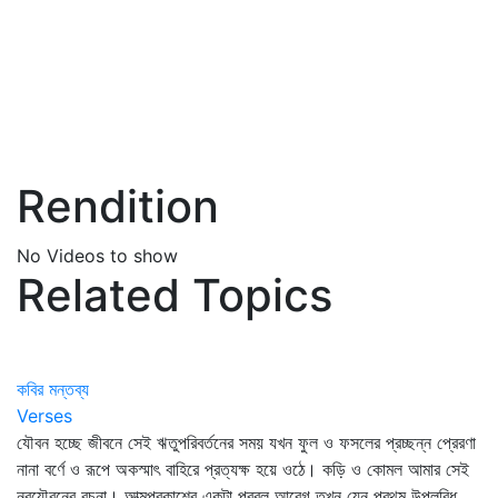
Rendition
No Videos to show
Related Topics
কবির মন্তব্য
Verses
যৌবন হচ্ছে জীবনে সেই ঋতুপরিবর্তনের সময় যখন ফুল ও ফসলের প্রচ্ছন্ন প্রেরণা
নানা বর্ণে ও রূপে অকস্মাৎ বাহিরে প্রত্যক্ষ হয়ে ওঠে। কড়ি ও কোমল আমার সেই
নবযৌবনের রচনা। আত্মপ্রকাশের একটা প্রবল আবেগ তখন যেন প্রথম উপলব্ধি