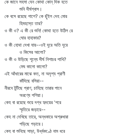
কে জানে সহসা যেন কোথা কোন্‌ দিক হতে
শুনি দীর্ঘশ্বাস।
কে বসে রয়েছে পাশে? কে ছুঁইল দেহ মোর
হিমহস্তে তার?
ও কী ও? এ কী রে শুনি! কোথা হতে উঠিল রে
ঘোর হাহাকার?
ও কী হোথা দেখা যায়--ওই দূরে অতি দূরে
ও কিসের আলো?
ও কী ও উড়িছে শূন্যে দীর্ঘ নিশাচর পাখি?
মেঘ কালো কালো?
এই আঁধারের মাঝে কত, না অদৃশ্য প্রাণী
কাঁদিছে বসিয়া--
নীরবে টুটিছে প্রাণ, চাহিছে তারার পানে
অরণ্যে পশিয়া।
কেহ বা রয়েছে শুয়ে দগ্ধ হৃদয়ের 'পরে
স্মৃতিরে জড়ায়ে--
কেহ না দেখিছে তারে, অন্ধকারে অশ্রুধারা
পড়িছে গড়ায়ে।
কেহ বা শুনিছে সাড়া, উর্ধ্বকণ্ঠে নাম ধরে