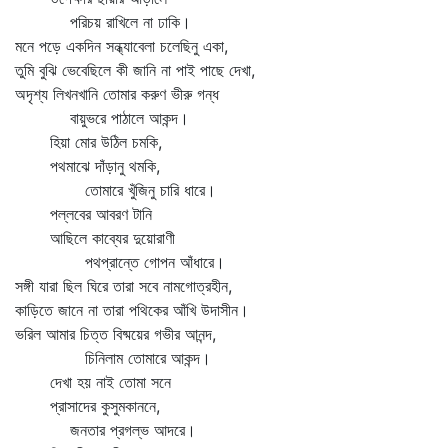
পরিচয় রাখিলে না ঢাকি।
মনে পড়ে একদিন সন্ধ্যাবেলা চলেছিনু একা,
তুমি বুঝি ভেবেছিলে কী জানি না পাই পাছে দেখা,
অদৃশ্য লিখনখানি তোমার করুণ ভীরু গন্ধ
বায়ুভরে পাঠালে আকন্দ।
হিয়া মোর উঠিল চমকি,
পথমাঝে দাঁড়ানু থমকি,
তোমারে খুঁজিনু চারি ধারে।
পল্লবের আবরণ টানি
আছিলে কাব্যের দুয়োরাণী
পথপ্রান্তে গোপন আঁধারে।
সঙ্গী যারা ছিল ঘিরে তারা সবে নামগোত্রহীন,
কাড়িতে জানে না তারা পথিকের আঁখি উদাসীন।
ভরিল আমার চিত্ত বিষ্ময়ের গভীর আনন্দ,
চিনিলাম তোমারে আকন্দ।
দেখা হয় নাই তোমা সনে
প্রাসাদের কুসুমকাননে,
জনতার প্রগল্‌ভ আদরে।