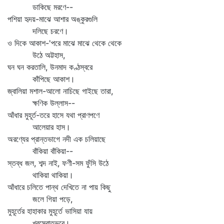
ডাকিছে মরণে--
পশিয়া হৃদয়-মাঝে আশার অঙ্কুরগুলি
দলিছে চরণে।
ও দিকে আকাশ-'পরে মাঝে মাঝে থেকে থেকে
উঠে অট্টহাস,
ঘন ঘন করতালি, উনমাদ কণ্ঠস্বরে
কাঁপিছে আকাশ।
জ্বালিয়া মশাল-আলো নাচিছে গাইছে তারা,
ক্ষণিক উল্লাস--
আঁধার মুহূর্ত-তরে হাসে যথা প্রাণপণে
আলেয়ার হাস।
অরণ্যের প্রান্তভাগে নদী এক চলিয়াছে
বাঁকিয়া বাঁকিয়া--
স্তব্ধ জল, শব্দ নাই, ফণী-সম ফুঁসি উঠে
থাকিয়া থাকিয়া।
আঁধারে চলিতে পান্থ দেখিতে না পায় কিছু
জলে গিয়া পড়ে,
মুহূর্তের হাহাকার মুহূর্তে ভাসিয়া যায়
খরস্রোতভরে।