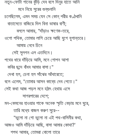
নতুন-ফোটা গানের কুঁড়ি দেব বলে দিনুর হাতে আনি
মনে নিয়ে সুরের গুন্‌গুনানি
চলেছিলেম, এমন সময় যেন সে কোন্‌ পরীর কণ্ঠখানি
বাতাসেতে বাজিয়ে দিল বিনা ভাষার বাণী;
বললে আমায়, "দাঁড়াও ক্ষণেক-তরে,
ওগো পথিক, তোমার লাগি চেয়ে আছি যুগে যুগান্তরে।
আমায় নেবে চিনে
সেই সুলগন এল এতদিনে।
পথের ধারে দাঁড়িয়ে আমি, মনে গোপন আশা
কবির ছন্দে বাঁধব আমার বাসা।"
দেখা হল, চেনা হল সাঁঝের আঁধারেতে;
বলে এলেম, "তোমার আসন কাব্যে দেব পেতে।"
সেই কথা আজ পড়ল মনে হঠাৎ হেথায় এসে
সাগরপারের দেশে;
মন-কেমনের হাওয়ার পাকে অনেক স্মৃতি বেড়ায় মনে ঘুরে,
তারি মধ্যে বাজল করুণ সুরে--
"ভুলো না গো ভুলো না এই পথ-বাসিনীর কথা,
আজও আমি দাঁড়িয়ে আছি, বাসা আমার কোথা?'
শপথ আমার, তোমরা বোলো তারে