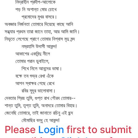
নিদ্রাহীন প্রদীপ-আলোকে
পড় নি অশান্ত মোর চোখে
প্রমোদের মুখর বাসরে।
অবজ্ঞার নির্জনতা তোমারে দিয়েছে কাছে আনি
সন্ধ্যার প্রথম তারা জানে তাহা, আর আমি জানি।
নিভৃতে লেগেছে প্রাণে তোমার নিশ্বাস মৃদু মন্দ
নম্রহাসি উদাসী আকন্দ!
আকাশের একবিন্দু নীলে
তোমার পরান ডুবাইলে,
শিখে নিলে আনন্দের ভাষা।
বক্ষে তব শুভ্র রেখা এঁকে
আপন স্বাক্ষর গেছে রেখে
রবির সুদূর ভালোবাসা।
দেবতার প্রিয় তুমি, গুপ্ত রাখ গৌরব তোমার--
শান্ত তুমি, তৃপ্ত তুমি, অনাদরে তোমার বিহার।
জেনেছি তোমারে, তাই জানাতে রচিনু এই ছন্দ
মৌমাছির বন্ধু হে আকন্দ!
Please
Login
first to submit