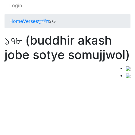
Login
Home
Verses
স্ফুলিঙ্গ
১৭৮
১৭৮ (buddhir akash
jobe sotye somujjwol)