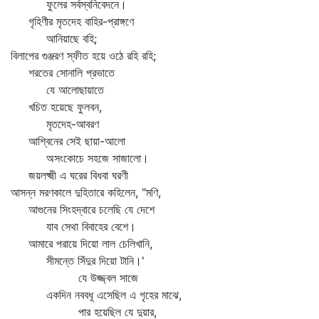
ফুলের সর্বস্বনিবেদনে।
গৃহিণীর মৃতদেহ বাহির-প্রাঙ্গণে
আনিয়াছে বহি;
বিলাপের গুঞ্জরণ স্ফীত হয়ে ওঠে রহি রহি;
শরতের সোনালি প্রভাতে
যে আলোছায়াতে
খচিত হয়েছে ফুলবন,
মৃতদেহ-আবরণ
আশ্বিনের সেই ছায়া-আলো
অসংকোচে সহজে সাজালো।
জয়লক্ষ্মী এ ঘরের বিধবা ঘরণী
আসন্ন মরণকালে দুহিতারে কহিলেন, "মণি,
আগুনের সিংহদ্বারে চলেছি যে দেশে
যাব সেথা বিবাহের বেশে।
আমারে পরায়ে দিয়ো লাল চেলিখানি,
সীমন্তে সিঁদুর দিয়ো টানি।'
যে উজ্জ্বল সাজে
একদিন নববধূ এসেছিল এ গৃহের মাঝে,
পার হয়েছিল যে দুয়ার,