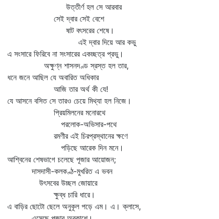
উত্তীর্ণ হল সে আরবার
সেই দ্বার সেই বেশে
ষাট বৎসরের শেষে।
এই দ্বার দিয়ে আর কভু
এ সংসারে ফিরিবে না সংসারের একচ্ছত্র প্রভু।
অক্ষুণ্ন শাসনদণ্ড স্রস্ত হল তার,
ধনে জনে আছিল যে অবারিত অধিকার
আজি তার অর্থ কী যে!
যে আসনে বসিত সে তারও চেয়ে মিথ্যা হল নিজে।
প্রিয়মিলনের মনোরথে
পরলোক-অভিসার-পথে
রমণীর এই চিরপ্রস্থানের ক্ষণে
পড়িছে আরেক দিন মনে।
আশ্বিনের শেষভাগে চলেছে পূজার আয়োজন;
দাসদাসী-কলকণ্ঠ-মুখরিত এ ভবন
উৎসবের উচ্ছল জোয়ারে
ক্ষুব্ধ চারি ধারে।
এ বাড়ির ছোটো ছেলে অনুকূল পড়ে এম। এ। ক্লাসে,
এসেছে পূজার অবকাশে।