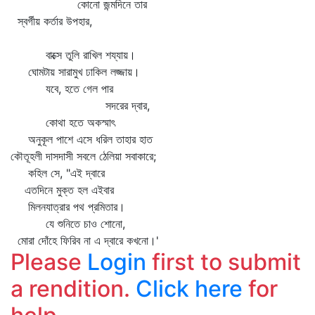
কোনো জন্মদিনে তার
স্বর্গীয় কর্তার উপহার,
বাক্সে তুলি রাখিল শয্যায়।
ঘোমটায় সারামুখ ঢাকিল লজ্জায়।
যবে, হতে গেল পার
সদরের দ্বার,
কোথা হতে অকস্মাৎ
অনুকূল পাশে এসে ধরিল তাহার হাত
কৌতূহলী দাসদাসী সবলে ঠেলিয়া সবাকারে;
কহিল সে, "এই দ্বারে
এতদিনে মুক্ত হল এইবার
মিলনযাত্রার পথ প্রমিতার।
যে শুনিতে চাও শোনো,
মোরা দোঁহে ফিরিব না এ দ্বারে কখনো।'
Please
Login
first to submit
a rendition.
Click here
for