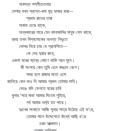
অবসন্ন পল্লীচেতনায়
মেশায় যখন স্বপ্নে-বলা মৃদু ভাষার ধারা--
প্রথম রাতের তারা
অবাক চেয়ে থাকে,
অন্ধকারের পারে যেন কানাকানির মানুষ পেল কাকে,
হৃদয় তখন বিশ্বলোকের অনন্ত নিভৃতে
দোসর নিয়ে চায় যে প্রবেশিতে--
কে দেয় দুয়ার রুধে,
একলা ঘরের স্তব্ধ কোণে থাকি নয়ন মুদে।
কী সংশয়ে কেন তুমি এলে কাঙাল বেশে।
সময় হলে রাজার মতো এসে
জানিয়ে কেন দাও নি আমায় প্রবল তোমার দাবি।
ভেঙে যদি ফেলতে ঘরের চাবি
ধুলার 'পরে মাথা আমার দিতেম লুটায়ে,
গর্ব আমার অর্ঘ্য হত পায়ে।
দুঃখের সংঘাতে আজি সুধার পাত্র উঠেছে এই ভ'রে,
তোমার পানে উদ্দেশেতে ঊর্ধ্বে আছি ধ'রে
চরম আত্মদান।
তোমার অভিমান