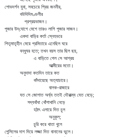
শোভদর্শন যুবা, সবচেয়ে প্রিয় জননীর,
বউদিদিমণ্ডলীর
প্রশ্রয়ভাজন।
পূজার উদ্‌যোগে মেশে তারও লাগি পূজার সাজন।
একদা বাড়ির কর্তা স্নেহভরে
পিতৃমাতৃহীন মেয়ে প্রমিতারে এনেছিল ঘরে
বন্ধুঘর হতে; তখন বয়স তার ছিল ছয়,
এ বাড়িতে পেল সে আশ্রয়
আত্মীয়ের মতো।
অনুদাদা কতদিন তারে কত
কাঁদায়েছে অত্যাচারে।
বালক-রাজারে
যত সে জোগাত অর্ঘ্য ততই দৌরাত্ম্য যেত বেড়ে;
সদ্যবাঁধা খোঁপাখানি নেড়ে
হঠাৎ এলায়ে দিত চুল
অনুকূল;
চুরি করে খাতা খুলে
পেন্সিলের দাগ দিয়ে লজ্জা দিত বানানের ভুলে।