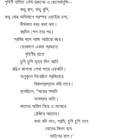
গৃহিণী হাসিত দেখি দুজনের এ ছেলেমানুষি--
কভু রাগ, কভু খুশি,
কভু ঘোর অভিমানে পরস্পর এড়াইয়া চলা,
দীর্ঘকাল বন্ধ কথা বলা।
বহুদিন গেল তার পর।
প্রমির বয়স আজ আঠারো বছর।
হেনকালে একদা প্রভাতে
গৃহিণীর হাতে
চুপি চুপি ভৃত্য দিল আনি
রঙিন কাগজে লেখা পত্র একখানি।
অনুকূলে লিখেছিল প্রমিতারে
বিবাহপ্রস্তাব করি তারে।
বলেছিলে, "মায়ের সম্মতি
অসম্ভব অতি।
জাতের অমিল নিয়ে এ সংসারে
ঠেকিবে আচারে।
কথা যদি দাও, প্রমি, চুপি চুপি তবে
মোদের মিলন হবে
আইনের বলে।'