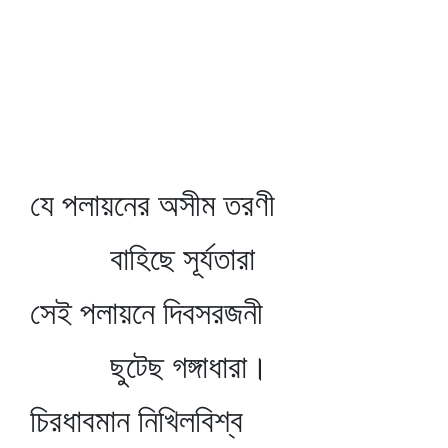
যে পলায়নের অসীম তরণী
বাহিছে সূর্যতারা
সেই পলায়নে দিবসরজনী
ছুটেছ গঙ্গাধারা।
চিরধাবমান নিখিলবিশ্ব