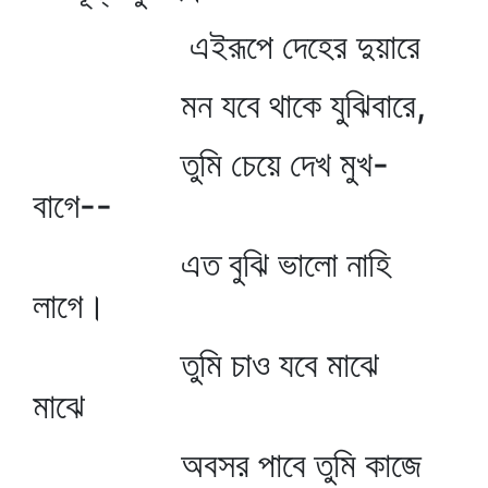
এইরূপে দেহের দুয়ারে
মন যবে থাকে যুঝিবারে,
তুমি চেয়ে দেখ মুখ-
বাগে--
এত বুঝি ভালো নাহি
লাগে।
তুমি চাও যবে মাঝে
মাঝে
অবসর পাবে তুমি কাজে