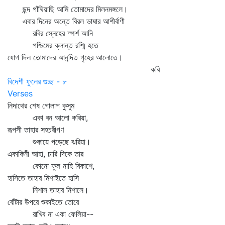
ছন্দ গাঁথিয়াছি আমি তোমাদের মিলনমঙ্গলে।
এবার দিনের অন্তে বিরল ভাষার আশীর্বাণী
রবির স্নেহের স্পর্শ আনি
পশ্চিমের ক্লান্ত রশ্মি হতে
যোগ দিল তোমাদের আনন্দিত গৃহের আলোতে।
কবি
বিদেশী ফুলের গুচ্ছ - ৮
Verses
নিদাথের শেষ গোলাপ কুসুম
একা বন আলো করিয়া,
রূপসী তাহার সহচরীগণ
শুকায়ে পড়েছে ঝরিয়া।
একাকিনী আহা, চারি দিকে তার
কোনো ফুল নাহি বিকাশে,
হাসিতে তাহার মিশাইতে হাসি
নিশাস তাহার নিশাসে।
বোঁটার উপরে শুকাইতে তোরে
রাখিব না একা ফেলিয়া--