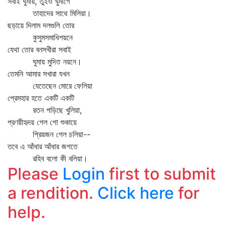
সবাই ঘুমায়, তুইও ঘুমাগে
তাহাদের সাথে মিলিয়া।
ছড়ায়ে দিলাম দলগুলি তোর
কুসুমসমাধিশয়নে
যেথা তোর বনসখীরা সবাই
ঘুমায় মুদিত নয়নে।
তেমনি আমার সখারা যখন
যেতেছেন মোরে ফেলিয়া
প্রেমহার হতে একটি একটি
রতন পড়িছে খুলিয়া,
প্রণয়ীহৃদয় গেল গো শুকায়ে
প্রিয়জন গেল চলিয়া--
তবে এ আঁধার আঁধার জগতে
রহিব বলো কী বলিয়া।
Please
Login
first to submit
a rendition.
Click here
for
help.