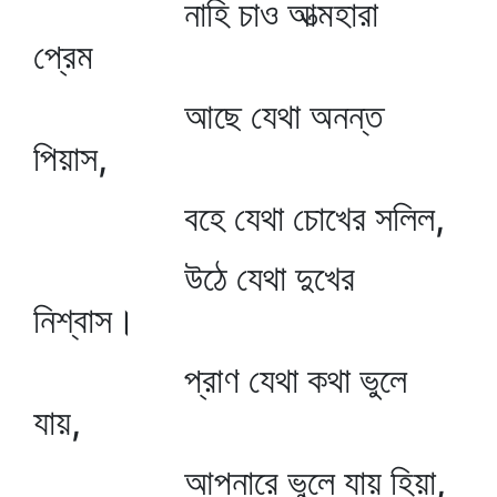
নাহি চাও আত্মহারা
প্রেম
আছে যেথা অনন্ত
পিয়াস,
বহে যেথা চোখের সলিল,
উঠে যেথা দুখের
নিশ্বাস।
প্রাণ যেথা কথা ভুলে
যায়,
আপনারে ভুলে যায় হিয়া,