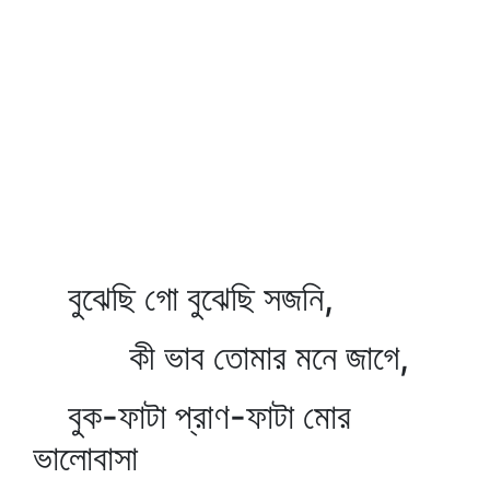
বুঝেছি গো বুঝেছি সজনি,
কী ভাব তোমার মনে জাগে,
বুক-ফাটা প্রাণ-ফাটা মোর
ভালোবাসা