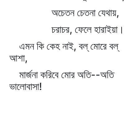
অচেতন চেতনা যেথায়,
চরাচর, ফেলে হারাইয়া।
এমন কি কেহ নাই, বল্‌ মোরে বল্‌
আশা,
মার্জনা করিবে মোর অতি--অতি
ভালোবাসা!