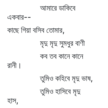
আমারে ডাকিবে
একবার--
কাছে গিয়া বসিব তোমার,
মৃদু মৃদু সুমধুর বাণী
কব তব কানে কানে
রানী।
তুমিও কহিবে মৃদু ভাষ,
তুমিও হাসিবে মৃদু
হাস,