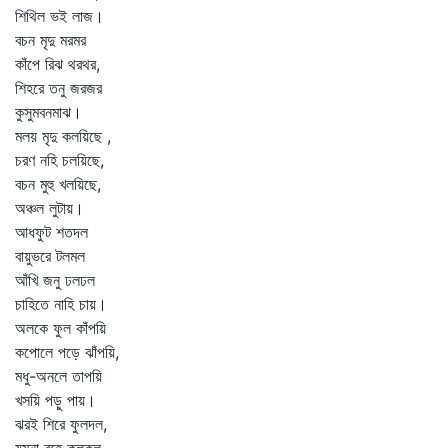
শিথিল ভই লাজ।
বচন মৃদু মরমর
কাঁপে রিঝ থরথর,
শিহরে তনু জরজর
কুসুমবনমাঝ।
মলয় মৃদু কলয়িছে ,
চরণ নহি চলয়িছে,
বচন মুহু খলয়িছে,
অঞ্চল লুটায়।
আধফুট শতদল
বায়ুভরে টলমল
আঁখি জনু ঢলঢল
চাহিতে নাহি চায়।
অলকে ফুল কাঁপয়ি
কপোলে পড়ে ঝাঁপয়ি,
মধু-অনলে তাপয়ি
খসয়ি পড়ু পায়।
ঝরই শিরে ফুলদল,