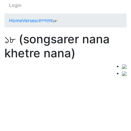
Login
Home
Verses
রোগশয্যায়
১৮
১৮ (songsarer nana
khetre nana)