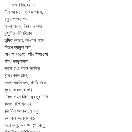
বালা বিরহবিষণ্ণ!
নীল আকাশে, তারক ভাসে,
যমুনা গাওত গান,
পাদপ মরমর, নির্ঝর ঝরঝর
কুসুমিত বল্লিবিতান।
তৃষিত নয়ানে, বন-পথ পানে
নিরখে ব্যাকুল বালা,
দেখ না পাওয়ে, আঁখ ফিরাওয়ে
গাঁথে বনফুলমালা।
সহসা রাধা চাহল সচকিত
দূরে খেপল মালা,
কহল-সজনি শুন, বাঁশরি বাজে
কুঞ্জে আওল কালা।
চকিত গহন নিশি, দূর দূর দিশি
বাজত বাঁশি সুতানে।
কন্ঠ মিলাওল ঢলঢল যমুনা
কল কল কল্লোলগানে।
ভণে ভানু, অব শুন গো কানু