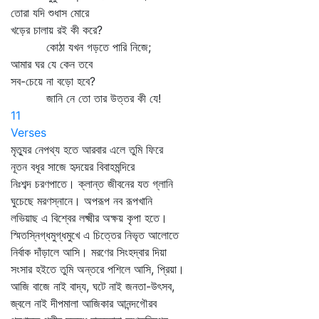
তোরা যদি শুধাস মোরে
খড়ের চালায় রই কী করে?
কোঠা যখন গড়তে পারি নিজে;
আমার ঘর যে কেন তবে
সব-চেয়ে না বড়ো হবে?
জানি নে তো তার উত্তর কী যে!
11
Verses
মৃত্যুর নেপথ্য হতে আরবার এলে তুমি ফিরে
নূতন বধূর সাজে হৃদয়ের বিবাহমন্দিরে
নিঃশব্দ চরণপাতে। ক্লান্ত জীবনের যত গ্লানি
ঘুচেছে মরণস্নানে। অপরূপ নব রূপখানি
লভিয়াছ এ বিশ্বের লক্ষ্মীর অক্ষয় কৃপা হতে।
স্মিতস্নিগ্ধমুগ্ধমুখে এ চিত্তের নিভৃত আলোতে
নির্বাক দাঁড়ালে আসি। মরণের সিংহদ্বার দিয়া
সংসার হইতে তুমি অন্তরে পশিলে আসি, প্রিয়া।
আজি বাজে নাই বাদ্য, ঘটে নাই জনতা-উৎসব,
জ্বলে নাই দীপমালা আজিকার আনন্দগৌরব