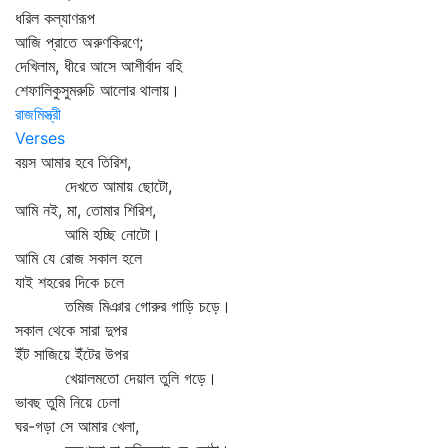
ধরিল কল্যাণরূপ
আজি প্রাতে অরুণকিরণে;
দেখিলাম, ধীরে আসে আশীর্বাদ বহি
শেফালিকুসুমরুচি আলোর থালায়।
রাজমিস্ত্রী
Verses
বয়স আমার হবে তিরিশ,
দেখতে আমায় ছোটো,
আমি নই, মা, তোমার শিরিশ,
আমি হচ্ছি নোটো।
আমি যে রোজ সকাল হলে
যাই শহরের দিকে চলে
তমিজ মিঞার গোরুর গাড়ি চড়ে।
সকাল থেকে সারা দুপর
ইঁট সাজিয়ে ইঁটের উপর
খেয়ালমতো দেয়াল তুলি গড়ে।
ভাবছ তুমি নিয়ে ঢেলা
ঘর-গড়া সে আমার খেলা,