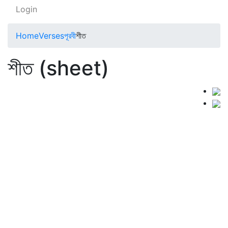
Login
Home
Verses
পূরবী
শীত
শীত (sheet)