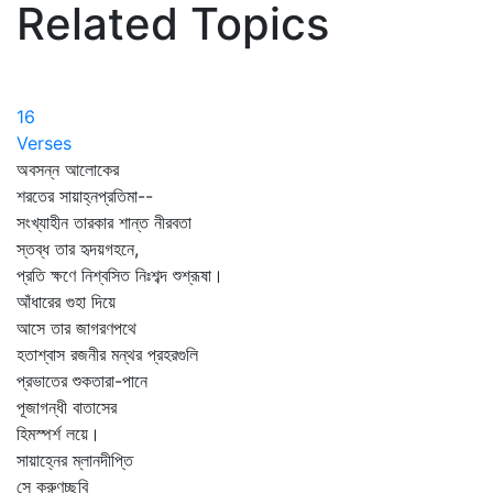
Related Topics
16
Verses
অবসন্ন আলোকের
শরতের সায়াহ্নপ্রতিমা--
সংখ্যাহীন তারকার শান্ত নীরবতা
স্তব্ধ তার হৃদয়গহনে,
প্রতি ক্ষণে নিশ্বসিত নিঃশব্দ শুশ্রূষা।
আঁধারের গুহা দিয়ে
আসে তার জাগরণপথে
হতাশ্বাস রজনীর মন্থর প্রহরগুলি
প্রভাতের শুকতারা-পানে
পূজাগন্ধী বাতাসের
হিমস্পর্শ লয়ে।
সায়াহ্নের ম্লানদীপ্তি
সে করুণচ্ছবি