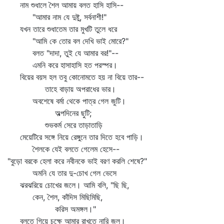
নাম শুধালে শৈল আমায় বলত হাসি হাসি--
"আমার নাম যে দুষ্টু, সর্বনাশী!"
যখন তারে শুধাতেম তার মুখটি তুলে ধরে
"আমি কে তোর বল দেখি ভাই মোরে?"
বলত "দাদা, তুই যে আমার বর!"--
এমনি করে হাসাহাসি হত পরস্পর।
বিয়ের বয়স হল তবু কোনোমতে হয় না বিয়ে তার--
তাহে বাড়ায় অপরাধের ভার।
অবশেষে বর্মা থেকে পাত্র গেল জুটি।
অল্পদিনের ছুটি;
শুভকর্ম সেরে তাড়াতাড়ি
মেয়েটিরে সঙ্গে নিয়ে রেঙ্গুনে তার দিতে হবে পাড়ি।
শৈলকে যেই বলতে গেলেম হেসে--
"বুড়ো বরকে হেলা করে নবীনকে ভাই বরণ করলি শেষে?"
অমনি যে তার দু-চোখ গেল ভেসে
ঝরঝরিয়ে চোখের জলে। আমি বলি, "ছি ছি,
কেন, শৈল, কাঁদিস মিছিমিছি,
করিস অমঙ্গল।"
বলতে গিয়ে চক্ষে আমার রাখতে নারি জল।