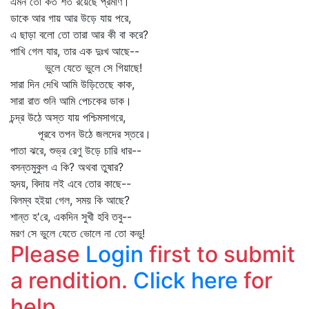
এমন তো কত শত রয়েছে প্রমাণ।
ডাকে আর গায় আর উড়ে যায় পরে,
এ ছাড়া বলো তো তারা আর কী বা করে?
পাখি গেল যার, তার এক দুঃখ আছে--
ভুলে যেতে ভুলে সে গিয়াছে!
সারা দিন দেখি আমি উড়িতেছে কাক,
সারা রাত শুনি আমি পেচকের ডাক।
চন্দ্র উঠে অস্ত যায় পশ্চিমসাগরে,
পূরবে তপন উঠে জলদের স্তরে।
পাতা ঝরে, শুভ্র রেণু উড়ে চারি ধার--
বসন্তমুকুল এ কি? অথবা তুষার?
হৃদয়, বিদায় লই এবে তোর কাছে--
বিলম্ব হইয়া গেল, সময় কি আছে?
শান্ত হ'রে, একদিন সুখী হবি তবু--
মরণ সে ভুলে যেতে ভোলে না তো কভু!
Please
Login
first to submit
a rendition.
Click here
for
help.