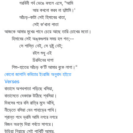
গরবিনী গর্ব ভেঙে বললে এসে, "আমি
আর কখনো করব না দুষ্টামি।'
আঁচড়-কাটা সেই হিসাবের খাতা,
সেই ক'খানা পাতা
আজকে আমার মুখের পানে চেয়ে আছে তারি চোখের মতো।
হিসাবের সেই অঙ্কগুলার সময় হল গত;--
সে শাস্তি নেই, সে দুষ্টু নেই;
রইল শুধু এই
চিরদিনের দাগা
শিশু-হাতের আঁচড় ক'টি আমার বুকে লাগা।"
কোনো জাপানি কবিতার ইংরাজি অনুবাদ হইতে
Verses
বাতাসে অশথপাতা পড়িছে খসিয়া,
বাতাসেতে দেবদারু উঠিছে শ্বসিয়া।
দিবসের পরে বসি রাত্রি মুদে আঁখি,
নীড়েতে বসিয়া যেন পাহাড়ের পাখি।
শ্রান্ত পদে ভ্রমি আমি নগরে নগরে
বিজন অরণ্য দিয়া পর্বতে সাগরে।
উড়িয়া গিয়াছে সেই পাখিটি আমার,