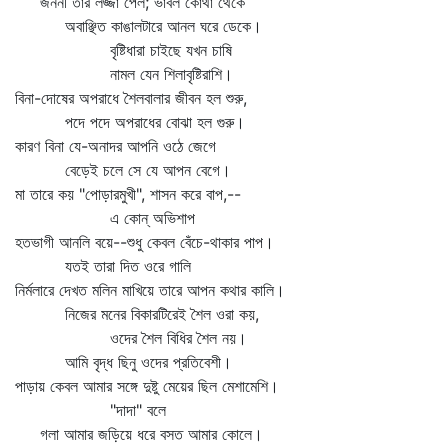
জননী তার লজ্জা পেল; ভাবল কোথা থেকে
অবাঞ্ছিত কাঙালটারে আনল ঘরে ডেকে।
বৃষ্টিধারা চাইছে যখন চাষি
নামল যেন শিলাবৃষ্টিরাশি।
বিনা-দোষের অপরাধে শৈলবালার জীবন হল শুরু,
পদে পদে অপরাধের বোঝা হল গুরু।
কারণ বিনা যে-অনাদর আপনি ওঠে জেগে
বেড়েই চলে সে যে আপন বেগে।
মা তারে কয় "পোড়ারমুখী", শাসন করে বাপ,--
এ কোন্‌ অভিশাপ
হতভাগী আনলি বয়ে--শুধু কেবল বেঁচে-থাকার পাপ।
যতই তারা দিত ওরে গালি
নির্মলারে দেখত মলিন মাখিয়ে তারে আপন কথার কালি।
নিজের মনের বিকারটিরেই শৈল ওরা কয়,
ওদের শৈল বিধির শৈল নয়।
আমি বৃদ্ধ ছিনু ওদের প্রতিবেশী।
পাড়ায় কেবল আমার সঙ্গে দুষ্টু মেয়ের ছিল মেশামেশি।
"দাদা" বলে
গলা আমার জড়িয়ে ধরে বসত আমার কোলে।