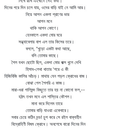
লিখে রাখি এইখানে সেই কথা।
দিনের পরে দিন চলে যায়, ওদের বাড়ি যাই নে আমি আর।
নিয়ে আপন একলা প্রাণের ভার
আপন মনে
থাকি আপন কোণে।
হেনকালে একদা মোর ঘরে
সন্ধ্যাবেলায় বাপ এল তার কিসের তরে।
বললে, "খুড়ো একটা কথা আছে,
বলি তোমার কাছে।
শৈল যখন ছোটো ছিল, একদা মোর বাক্স খুলে দেখি
হিসাব-লেখা খাতার 'পরে এ কী
হিজিবিজি কালির আঁচড়। মাথায় যেন পড়ল ক্রোধের বাজ।
বোঝা গেল শৈলরি এ কাজ।
মারা-ধরা গালিমন্দ কিছুতে তার হয় না কোনো ফল,--
হঠাৎ তখন মনে এল শাস্তির কৌশল।
মানা করে দিলেম তারে
তোমার বাড়ি যাওয়া একেবারে।
সবার চেয়ে কঠিন দন্ড! চুপ করে সে রইল বাক্যহীন
বিদ্রোহিণী বিষম ক্রোধে। অবশেষে বারো দিনের দিন