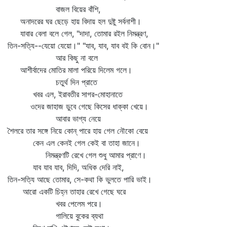
বাজল বিয়ের বাঁশি,
অনাদরের ঘর ছেড়ে হায় বিদায় হল দুষ্টু সর্বনাশী।
যাবার বেলা বলে গেল, "দাদা, তোমার রইল নিমন্ত্রণ,
তিন-সত্যি--যেয়ো যেয়ো।" "যাব, যাব, যাব বই কি বোন।"
আর কিছু না বলে
আশীর্বাদের মোতির মালা পরিয়ে দিলেম গলে।
চতুর্থ দিন প্রাতে
খবর এল, ইরাবতীর সাগর-মোহানাতে
ওদের জাহাজ ডুবে গেছে কিসের ধাক্কা খেয়ে।
আবার ভাগ্য নেয়ে
শৈলরে তার সঙ্গে নিয়ে কোন্‌ পারে হায় গেল নৌকো বেয়ে
কেন এল কেনই গেল কেই বা তাহা জানে।
নিমন্ত্রণটি রেখে গেল শুধু আমার প্রাণে।
যাব যাব যাব, দিদি, অধিক দেরি নাই,
তিন-সত্যি আছে তোমার, সে-কথা কি ভুলতে পারি ভাই।
আরো একটি চিহ্ন তাহার রেখে গেছে ঘরে
খবর পেলেম পরে।
গালিয়ে বুকের ব্যথা