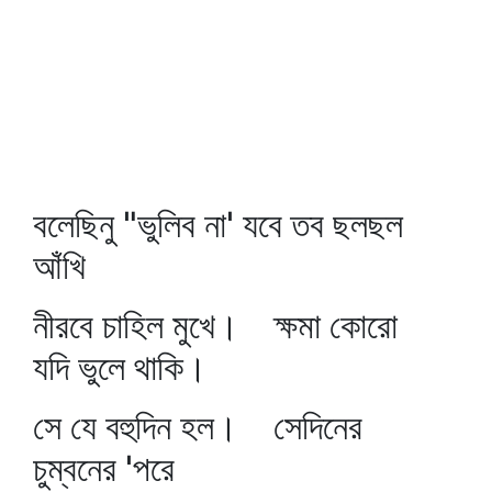
বলেছিনু "ভুলিব না' যবে তব ছলছল
আঁখি
নীরবে চাহিল মুখে। ক্ষমা কোরো
যদি ভুলে থাকি।
সে যে বহুদিন হল। সেদিনের
চুম্বনের 'পরে