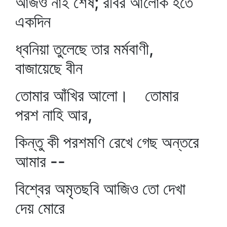
আজও নাই শেষ; রবির আলোক হতে
একদিন
ধ্বনিয়া তুলেছে তার মর্মবাণী,
বাজায়েছে বীন
তোমার আঁখির আলো। তোমার
পরশ নাহি আর,
কিন্তু কী পরশমণি রেখে গেছ অন্তরে
আমার --
বিশ্বের অমৃতছবি আজিও তো দেখা
দেয় মোরে