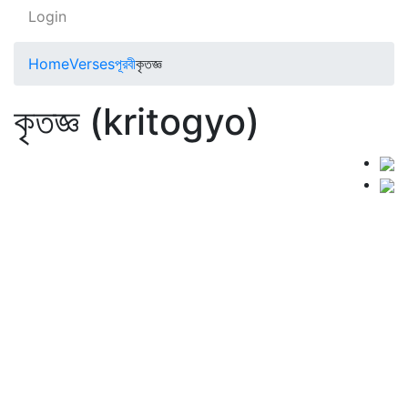
Login
Home
Verses
পূরবী
কৃতজ্ঞ
কৃতজ্ঞ (kritogyo)