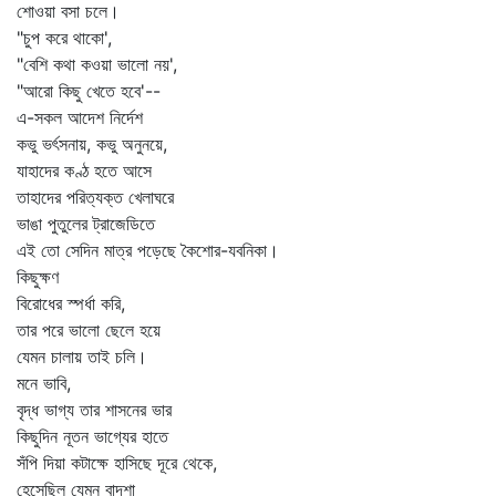
শোওয়া বসা চলে।
"চুপ করে থাকো',
"বেশি কথা কওয়া ভালো নয়',
"আরো কিছু খেতে হবে'--
এ-সকল আদেশ নির্দেশ
কভু ভর্ৎসনায়, কভু অনুনয়ে,
যাহাদের কণ্ঠ হতে আসে
তাহাদের পরিত্যক্ত খেলাঘরে
ভাঙা পুতুলের ট্রাজেডিতে
এই তো সেদিন মাত্র পড়েছে কৈশোর-যবনিকা।
কিছুক্ষণ
বিরোধের স্পর্ধা করি,
তার পরে ভালো ছেলে হয়ে
যেমন চালায় তাই চলি।
মনে ভাবি,
বৃদ্ধ ভাগ্য তার শাসনের ভার
কিছুদিন নূতন ভাগ্যের হাতে
সঁপি দিয়া কটাক্ষে হাসিছে দূরে থেকে,
হেসেছিল যেমন বাদশা