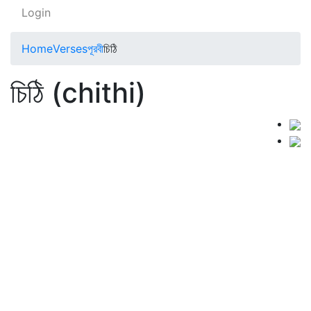
Login
Home
Verses
পূরবী
চিঠি
চিঠি (chithi)