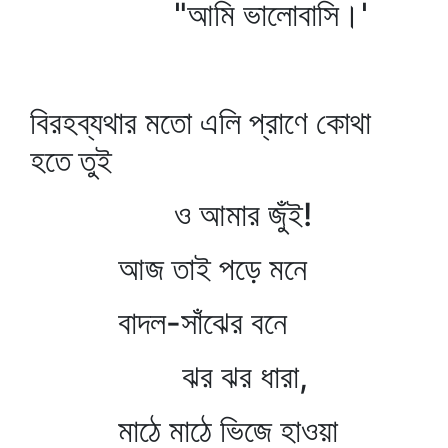
"আমি ভালোবাসি।'
বিরহব্যথার মতো এলি প্রাণে কোথা
হতে তুই
ও আমার জুঁই!
আজ তাই পড়ে মনে
বাদল-সাঁঝের বনে
ঝর ঝর ধারা,
মাঠে মাঠে ভিজে হাওয়া