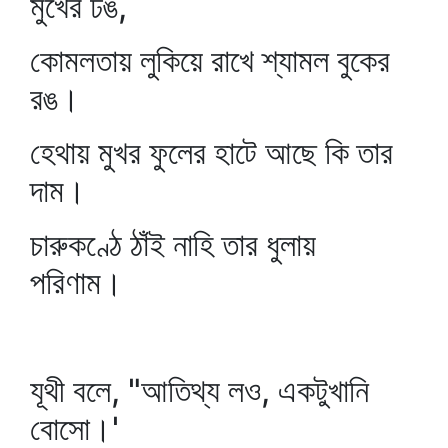
মুখের ঢঙ,
কোমলতায় লুকিয়ে রাখে শ্যামল বুকের
রঙ।
হেথায় মুখর ফুলের হাটে আছে কি তার
দাম।
চারুকণ্ঠে ঠাঁই নাহি তার ধুলায়
পরিণাম।
যূথী বলে, "আতিথ্য লও, একটুখানি
বোসো।'