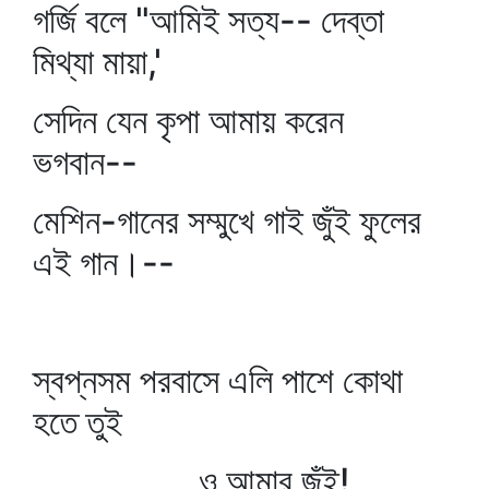
গর্জি বলে "আমিই সত্য-- দেব্‌তা
মিথ্যা মায়া,'
সেদিন যেন কৃপা আমায় করেন
ভগবান--
মেশিন-গানের সম্মুখে গাই জুঁই ফুলের
এই গান।--
স্বপ্নসম পরবাসে এলি পাশে কোথা
হতে তুই
ও আমার জুঁই!