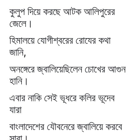
কুলুপ দিয়ে করছে আটক আলিপুরের
জেলে।
হিমালয়ে যোগীশ্বরের রোযের কথা
জানি,
অনঙ্গেরে জ্বালিয়েছিলেন চোখের আগুন
হানি।
এবার নাকি সেই ভূধরে কলির ভূদেব
যারা
বাংলাদেশের যৌবনেরে জ্বালিয়ে করবে
সারা।