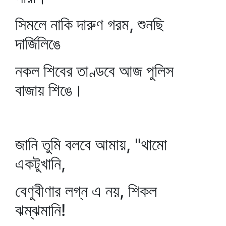
সিমলে নাকি দারুণ গরম, শুনছি
দার্জিলিঙে
নকল শিবের তাণ্ডবে আজ পুলিস
বাজায় শিঙে।
জানি তুমি বলবে আমায়, "থামো
একটুখানি,
বেণুবীণার লগ্ন এ নয়, শিকল
ঝম্‌ঝমানি!