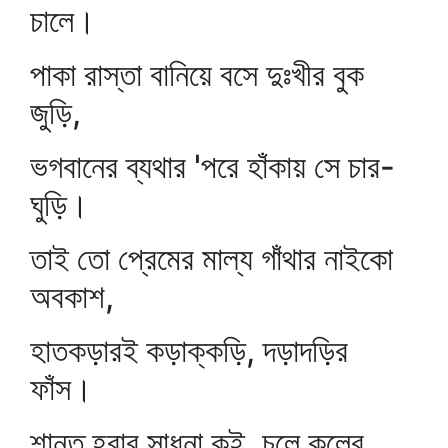
চালে।
পাকা রাস্তা বানিয়ে বসে দুঃখীর বুক
জুড়ি,
ভগবানের ব্যথার 'পরে হাঁকায় সে চার-
ঘুড়ি।
তাই তো প্রেমের মাল্য গাঁথার নাইকো
অবকাশ,
হাতকড়ারই কড়াক্কড়ি, দড়াদড়ির
ফাঁস।
শান্ত হবার সাধনা কই, চলে কলের