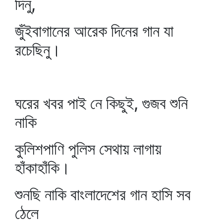
দিনু,
জুঁইবাগানের আরেক দিনের গান যা
রচেছিনু।
ঘরের খবর পাই নে কিছুই, গুজব শুনি
নাকি
কুলিশপাণি পুলিস সেথায় লাগায়
হাঁকাহাঁকি।
শুনছি নাকি বাংলাদেশের গান হাসি সব
ঠেলে