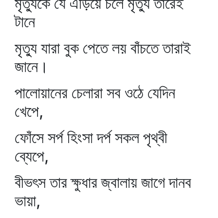
মৃত্যুকে যে এড়িয়ে চলে মৃত্যু তারেই
টানে
মৃত্যু যারা বুক পেতে লয় বাঁচতে তারাই
জানে।
পালোয়ানের চেলারা সব ওঠে যেদিন
খেপে,
ফোঁসে সর্প হিংসা দর্প সকল পৃথ্বী
ব্যেপে,
বীভৎস তার ক্ষুধার জ্বালায় জাগে দানব
ভায়া,