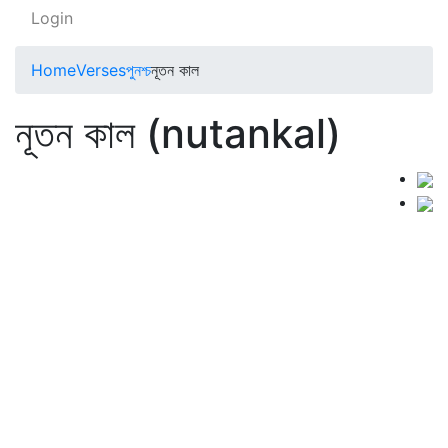
Login
Home
Verses
পুনশ্চ
নূতন কাল
নূতন কাল (nutankal)