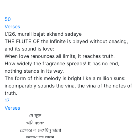
50
Verses
I.126. murali bajat akhand sadaye
THE FLUTE OF the Infinite is played without ceasing,
and its sound is love:
When love renounces all limits, it reaches truth.
How widely the fragrance spreads! It has no end,
nothing stands in its way.
The form of this melody is bright like a million suns:
incomparably sounds the vina, the vina of the notes of
truth.
17
Verses
হে ভুবন
আমি যতক্ষণ
তোমারে না বেসেছিনু ভালো
ততক্ষণ তব আলো