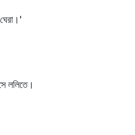
ঘেরা।'
াসে ললিতে।