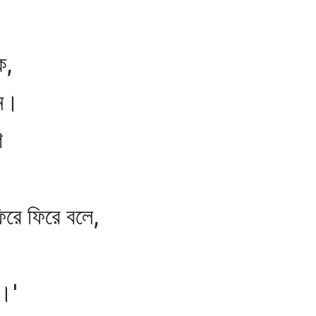
।
ে,
ন।
ে
রে ফিরে বলে,
।'