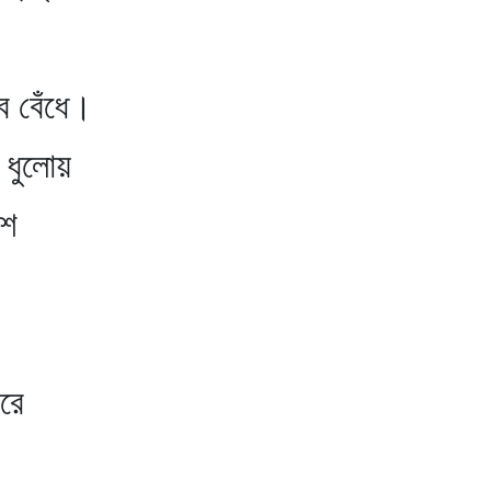
ে বেঁধে।
 ধুলোয়
শ
রে