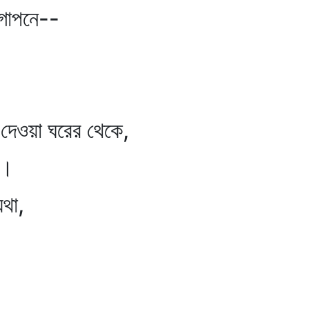
োপনে--
দেওয়া ঘরের থেকে,
ে।
থা,
।