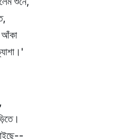
ম শুনে,
ে,
আঁকা
শা।'
,
ড়িতে।
ইছে--