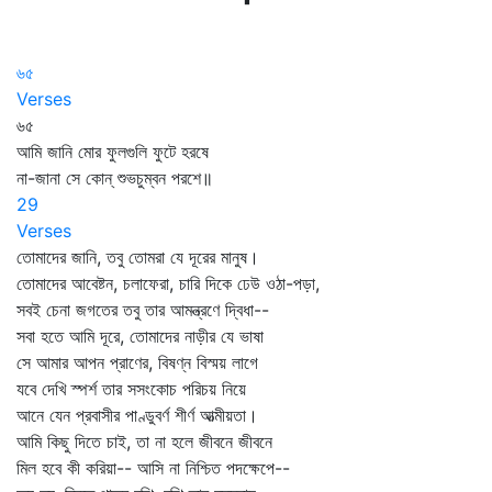
৬৫
Verses
৬৫
আমি জানি মোর ফুলগুলি ফুটে হরষে
না-জানা সে কোন্‌ শুভচুম্বন পরশে॥
29
Verses
তোমাদের জানি, তবু তোমরা যে দূরের মানুষ।
তোমাদের আবেষ্টন, চলাফেরা, চারি দিকে ঢেউ ওঠা-পড়া,
সবই চেনা জগতের তবু তার আমন্ত্রণে দ্বিধা--
সবা হতে আমি দূরে, তোমাদের নাড়ীর যে ভাষা
সে আমার আপন প্রাণের, বিষণ্ন বিস্ময় লাগে
যবে দেখি স্পর্শ তার সসংকোচ পরিচয় নিয়ে
আনে যেন প্রবাসীর পাণ্ডুবর্ণ শীর্ণ আত্মীয়তা।
আমি কিছু দিতে চাই, তা না হলে জীবনে জীবনে
মিল হবে কী করিয়া-- আসি না নিশ্চিত পদক্ষেপে--