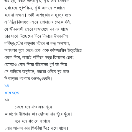
ভয় হয়, রিক্ত পাত্র বুঝি, বুঝি তার রসস্বাদ
হারায়েছে পূর্বপরিচয়, বুঝি আদানে-প্রদানে
রবে না সম্মান। তাই আশঙ্কার এ দূরত্ব হতে
এ নিষ্ঠুর নিঃসঙ্গতা-মাঝে তোমাদের ডেকে বলি,
যে জীবনলক্ষ্মী মোরে সাজায়েছে নব নব সাজে
তার সাথে বিচ্ছেদের দিনে নিভায়ে উৎসবদীপ
দারিদ্র৻ের লাঞ্ছনায় ঘটাবে না কভু অসম্মান,
অলংকার খুলে নেবে,একে একে বর্ণসজ্জাহীন উত্তরীয়ে
ঢেকে দিবে, ললাটে আঁকিবে শুভ্র তিলকের রেখা;
তোমরাও যোগ দিয়ো জীবেনের পূর্ণ ঘট নিয়ে
সে অন্তিম অনুষ্ঠানে, হয়তো শুনিবে দূর হতে
দিগন্তের পরপারে শুভশঙ্খধ্বনি।
৯৪
Verses
৯৪
ফেলে যবে যাও একা থুয়ে
আকাশের নীলিমায় কার ছোঁওয়া যায় ছুঁয়ে ছুঁয়ে।
বনে বনে বাতাসে বাতাসে
চলার আভাস কার শিহরিয়া উঠে ঘাসে ঘাসে।