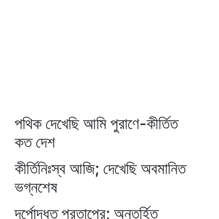
পথিক দেখেছি আমি পুরাণে-কীর্তিত
কত দেশ
কীর্তিনিঃস্ব আজি; দেখেছি অবমানিত
ভগ্নশেষ
দর্পোদ্ধত প্রতাপের; অন্তর্হিত