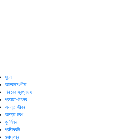
সূচনা
আহ্বানসংগীত
নির্ঝরের স্বপ্নভঙ্গ
প্রভাত-উৎসব
অনন্ত জীবন
অনন্ত মরণ
পুনর্মিলন
প্রতিধ্বনি
মহাস্বপ্ন