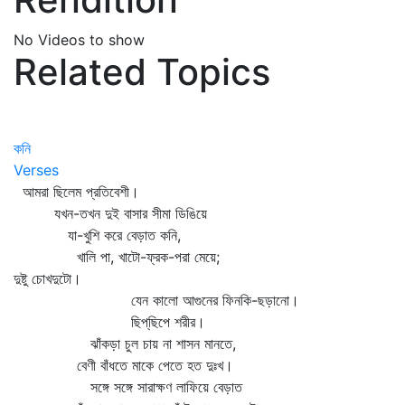
No Videos to show
Related Topics
কনি
Verses
আমরা ছিলেম প্রতিবেশী।
যখন-তখন দুই বাসার সীমা ডিঙিয়ে
যা-খুশি করে বেড়াত কনি,
খালি পা, খাটো-ফ্রক-পরা মেয়ে;
দুষ্টু চোখদুটো।
যেন কালো আগুনের ফিনকি-ছড়ানো।
ছিপ্‌ছিপে শরীর।
ঝাঁকড়া চুল চায় না শাসন মানতে,
বেণী বাঁধতে মাকে পেতে হত দুঃখ।
সঙ্গে সঙ্গে সারাক্ষণ লাফিয়ে বেড়াত