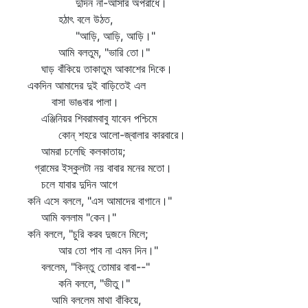
দুদিন না-আসার অপরাধে।
হঠাৎ বলে উঠত,
"আড়ি, আড়ি, আড়ি।"
আমি বলতুম, "ভারি তো।"
ঘাড় বাঁকিয়ে তাকাতুম আকাশের দিকে।
একদিন আমাদের দুই বাড়িতেই এল
বাসা ভাঙবার পালা।
এঞ্জিনিয়র শিবরামবাবু যাবেন পশ্চিমে
কোন্‌ শহরে আলো-জ্বালার কারবারে।
আমরা চলেছি কলকাতায়;
গ্রামের ইস্কুলটা নয় বাবার মনের মতো।
চলে যাবার দুদিন আগে
কনি এসে বললে, "এস আমাদের বাগানে।"
আমি বললাম "কেন।"
কনি বললে, "চুরি করব দুজনে মিলে;
আর তো পাব না এমন দিন।"
বললেম, "কিন্তু তোমার বাবা--"
কনি বললে, "ভীতু।"
আমি বললেম মাথা বাঁকিয়ে,