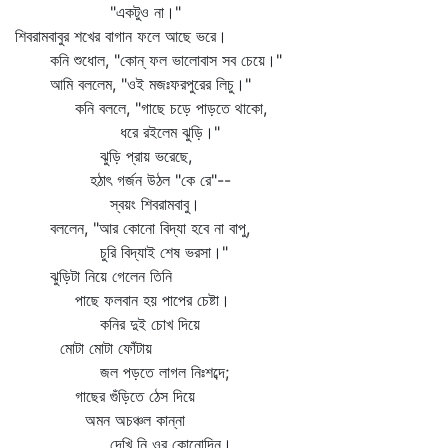
"একটুও না।"
শিবরামবাবুর শখের বাগান ফলে আছে ভরে।
কনি শুধোল, "কোন্‌ ফল ভালোবাস সব চেয়ে।"
আমি বললেম, "ওই মজঃফরপুরের লিচু।"
কনি বললে, "গাছে চড়ে পাড়তে থাকো,
ধরে রইলেম ঝুড়ি।"
ঝুড়ি প্রায় ভরেছে,
হঠাৎ গর্জন উঠল "কে রে"--
স্বয়ং শিবরামবাবু।
বললেন, "আর কোনো বিদ্যা হবে না বাপু,
চুরি বিদ্যাই শেষ ভরসা।"
ঝুড়িটা নিয়ে গেলেন তিনি
পাছে ফলবান হয় পাপের চেষ্টা।
কনির দুই চোখ দিয়ে
মোটা মোটা ফোঁটায়
জল পড়তে লাগল নিঃশব্দে;
গাছের গুঁড়িতে ঠেস দিয়ে
অমন অচঞ্চল কান্না
দেখি নি ওর কোনোদিন।