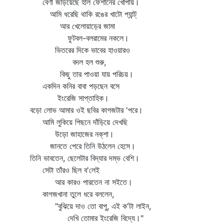
বেণী জড়িয়েছে হাল ফেশানের খোঁপায়।
আমি ধরেছি থাকি রঙের খাটো প্যান্ট্‌
আর খেলোয়াড়ের জামা
ফুটবল-বলরামের নকলে।
ভিতরের দিকে ভাবের হাওয়ারও
বদল হল শুরু,
কিছু তার পাওয়া যায় পরিচয়।
একদিন কনির বাবা পড়ছেন বসে
ইংরেজি সাপ্তাহিক।
বড়ো লোভ আমার ওই ছবির কাগজটার 'পরে।
আমি লুকিয়ে পিছনে দাঁড়িয়ে দেখছি
উড়ো জাহাজের নক্‌শা।
জানতে পেরে তিনি উঠলেন হেসে।
তিনি ভাবতেন, ছেলেটার বিদ্যার দম্ভ বেশি।
সেটা তাঁরও ছিল ব'লেই
আর কারও পারতেন না সইতে।
কাগজখানা তুলে ধরে বললেন,
"বুঝিয়ে দাও তো বাপু, এই ক'টা লাইন,
দেখি তোমার ইংরেজি বিদ্যে।"