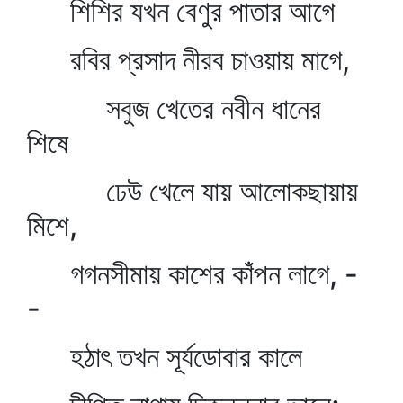
শিশির যখন বেণুর পাতার আগে
রবির প্রসাদ নীরব চাওয়ায় মাগে,
সবুজ খেতের নবীন ধানের
শিষে
ঢেউ খেলে যায় আলোকছায়ায়
মিশে,
গগনসীমায় কাশের কাঁপন লাগে, -
-
হঠাৎ তখন সূর্যডোবার কালে