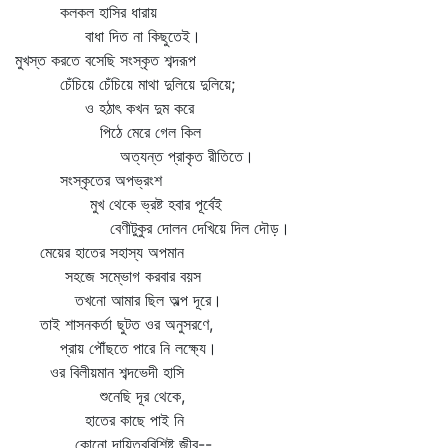
কলকল হাসির ধারায়
বাধা দিত না কিছুতেই।
মুখস্ত করতে বসেছি সংস্কৃত শব্দরূপ
চেঁচিয়ে চেঁচিয়ে মাথা দুলিয়ে দুলিয়ে;
ও হঠাৎ কখন দুম করে
পিঠে মেরে গেল কিল
অত্যন্ত প্রাকৃত রীতিতে।
সংস্কৃতের অপভ্রংশ
মুখ থেকে ভ্রষ্ট হবার পূর্বেই
বেণীটুকুর দোলন দেখিয়ে দিল দৌড়।
মেয়ের হাতের সহাস্য অপমান
সহজে সম্ভোগ করবার বয়স
তখনো আমার ছিল অল্প দূরে।
তাই শাসনকর্তা ছুটত ওর অনুসরণে,
প্রায় পৌঁছতে পারে নি লক্ষ্যে।
ওর বিলীয়মান শব্দভেদী হাসি
শুনেছি দূর থেকে,
হাতের কাছে পাই নি
কোনো দায়িত্ববিশিষ্ট জীব--