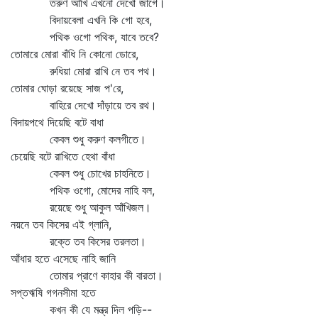
তরুণ আঁখি এখনো দেখো জাগে।
বিদায়বেলা এখনি কি গো হবে,
পথিক ওগো পথিক, যাবে তবে?
তোমারে মোরা বাঁধি নি কোনো ডোরে,
রুধিয়া মোরা রাখি নে তব পথ।
তোমার ঘোড়া রয়েছে সাজ প'রে,
বাহিরে দেখো দাঁড়ায়ে তব রথ।
বিদায়পথে দিয়েছি বটে বাধা
কেবল শুধু করুণ কলগীতে।
চেয়েছি বটে রাখিতে হেথা বাঁধা
কেবল শুধু চোখের চাহনিতে।
পথিক ওগো, মোদের নাহি বল,
রয়েছে শুধু আকুল আঁখিজল।
নয়নে তব কিসের এই গ্লানি,
রক্তে তব কিসের তরলতা।
আঁধার হতে এসেছে নাহি জানি
তোমার প্রাণে কাহার কী বারতা।
সপ্তঋষি গগনসীমা হতে
কখন কী যে মন্ত্র দিল পড়ি--