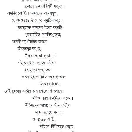
কোনো বেদনাবিশিষ্ট সত্তা।
এমনিতরো ছিল আমাদের আদ্যযুগ,
ছোটোমেয়ের উৎপাতে ব্যতিব্যস্ত।
দুরন্তকে শাসনের ইচ্ছা করেছি
পুরুষোচিত অসহিষ্ণুতায়;
শুনেছি ব্যর্থচেষ্টার জবাবে
তীব্রমধুর কণ্ঠে,
"দুয়ো দুয়ো দুয়ো।"
বাইরে থেকে হারের পরিমাণ
বেড়ে চলেছে যখন
তখন হয়তো জিত হয়েছে শুরু
ভিতর থেকে।
সেই বেতার-বার্তার কান খোলে নি তখনো,
যদিও প্রমাণ হচ্ছিল জড়ো।
ইতিমধ্যে আমাদের জীবননাট্যে
সাজ হয়েছে বদল।
ও পরেছে শাড়ি,
আঁচলে বিঁধিয়েছে ব্রোচ,