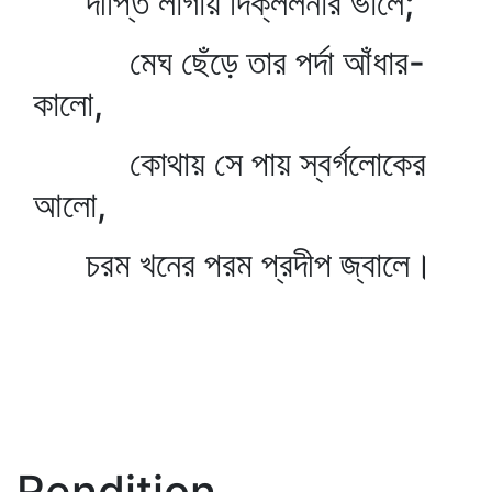
দীপ্তি লাগায় দিক্‌ললনার ভালে;
মেঘ ছেঁড়ে তার পর্দা আঁধার-
কালো,
কোথায় সে পায় স্বর্গলোকের
আলো,
চরম খনের পরম প্রদীপ জ্বালে।
Rendition