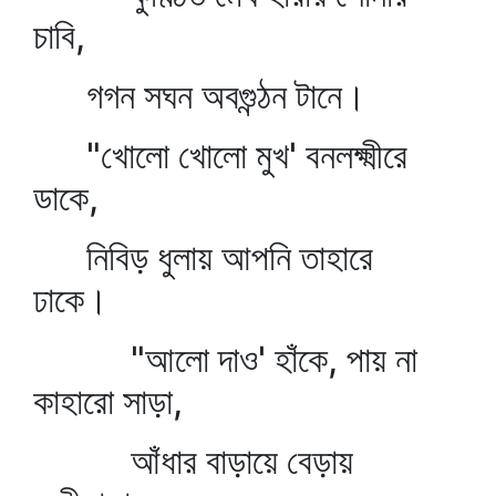
চাবি,
গগন সঘন অবগুন্ঠন টানে।
"খোলো খোলো মুখ' বনলক্ষ্মীরে
ডাকে,
নিবিড় ধুলায় আপনি তাহারে
ঢাকে।
"আলো দাও' হাঁকে, পায় না
কাহারো সাড়া,
আঁধার বাড়ায়ে বেড়ায়