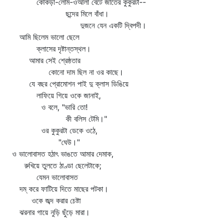
কোঁকড়া-লোম-ওআলা বেঁটে জাতের কুকুরটা--
ছন্দের মিলে বাঁধা।
দুজনে যেন একটি দ্বিপদী।
আমি ছিলেম ভালো ছেলে
ক্লাসের দৃষ্টান্তস্থল।
আমার সেই শ্রেষ্ঠতার
কোনো দাম ছিল না ওর কাছে।
যে বছর প্রোমোশন পাই দু ক্লাস ডিঙিয়ে
লাফিয়ে গিয়ে ওকে জানাই,
ও বলে, "ভারি তো!
কী বলিস টেমি।"
ওর কুকুরটা ডেকে ওঠে,
"ঘেউ।"
ও ভালোবাসত হঠাৎ ভাঙতে আমার দেমাক,
রুখিয়ে তুলতে ঠাণ্ডা ছেলেটাকে;
যেমন ভালোবাসত
দম্‌ করে ফাটিয়ে দিতে মাছের পটকা।
ওকে জব্দ করার চেষ্টা
ঝরনার গায়ে নুড়ি ছুঁড়ে মারা।