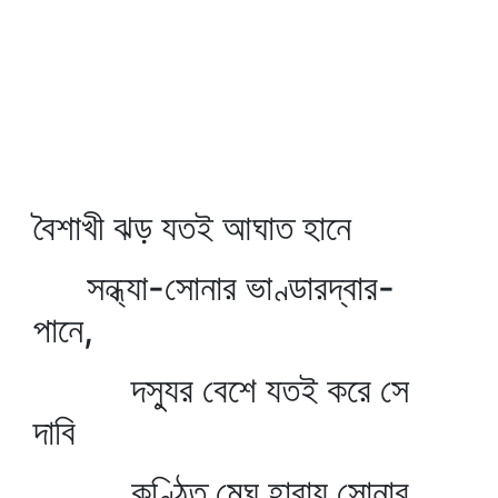
বৈশাখী ঝড় যতই আঘাত হানে
সন্ধ্যা-সোনার ভাণ্ডারদ্বার-
পানে,
দস্যুর বেশে যতই করে সে
দাবি
কুণ্ঠিত মেঘ হারায় সোনার