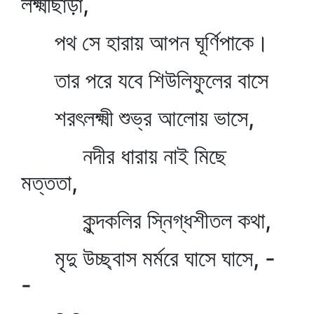
লক্ষ্মীছাড়া,
পথ সে হারায় আপন ঘূর্ণিপাকে।
তার পরে যবে শিউলিফুলের বাসে
শরৎলক্ষ্মী শুভ্র আলোয় ভাসে,
নদীর ধারায় নাই মিছে
মত্ততা,
কুন্দকলির স্নিগ্ধশীতল কথা,
মৃদু উচ্ছ্বাস মর্মরে ঘাসে ঘাসে, -
-