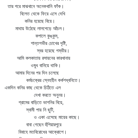
তার পরে মাঝখানে অনেকখানি ফাঁক।
বিলেত থেকে ফিরে এসে দেখি
কনির হয়েছে বিয়ে।
মাথায় উঠেছে লালপেড়ে আঁচল।
কপালে কুঙ্কুম,
শান্তগভীর চোখের দৃষ্টি,
স্বর হয়েছে গম্ভীর।
আমি কলকাতায় রসায়নের কারখানায়
ওষুধ বানিয়ে থাকি।
আমার দিনের পর দিন চলেছে
কর্মচক্রের স্নেহহীন কর্কশধ্বনিতে।
একদিন কনির কাছ থেকে চিঠিতে এল
দেখা করতে অনুনয়।
গ্রামের বাড়িতে ভাগনির বিয়ে,
স্বামী পায় নি ছুটি,
ও একা এসেছে মায়ের কাছে।
বাবা গেছেন হুঁশিয়ারপুরে
বিবাহে মতবিরোধের আক্রোশে।