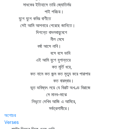
সাধকের ইতিহাসে তারি জ্যোতির্ময়
পাই পরিচয়।
যুগে যুগে কবির বাণীতে
সেই আমি আপনারে পেরেছে জানিতে।
দিগন্তে বাদলবায়ুবেগে
নীল মেঘে
বর্ষা আসে নাবি।
বসে বসে ভাবি
এই আমি যুগে যুগান্তরে
কত মূর্তি ধরে,
কত নামে কত জন্ম কত মৃত্যু করে পারাপার
কত বারম্বার।
ভূত ভবিষ্যৎ লয়ে যে বিরাট অখণ্ড বিরাজে
সে মানব-মাঝে
নিভৃতে দেখিব আজি এ আমিরে,
সর্বত্রগামীরে।
অগোচর
Verses