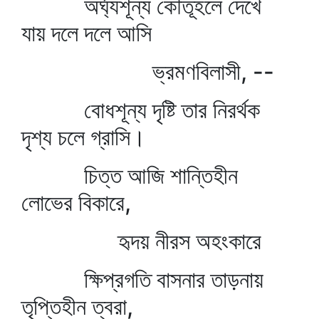
অর্ঘ্যশূন্য কৌতূহলে দেখে
যায় দলে দলে আসি
ভ্রমণবিলাসী, --
বোধশূন্য দৃষ্টি তার নিরর্থক
দৃশ্য চলে গ্রাসি।
চিত্ত আজি শান্তিহীন
লোভের বিকারে,
হৃদয় নীরস অহংকারে
ক্ষিপ্রগতি বাসনার তাড়নায়
তৃপ্তিহীন ত্বরা,