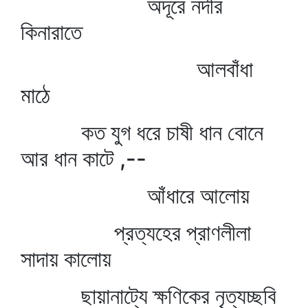
অদূরে নদীর
কিনারাতে
আলবাঁধা
মাঠে
কত যুগ ধরে চাষী ধান বোনে
আর ধান কাটে ,--
আঁধারে আলোয়
প্রত্যহের প্রাণলীলা
সাদায় কালোয়
ছায়ানাট্যে ক্ষণিকের নৃত্যচ্ছবি