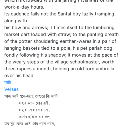
which is crowded with the jarring trivialities of the
work-a-day hours.
Its cadence fails not the Santal boy lazily tramping
along with
his bow and arrows; it times itself to the lumbering
market cart loaded with straw; to the panting breath
of the potter shouldering earthen-wares in a pair of
hanging baskets tied to a pole, his pet pariah dog
fondly following his shadow; it moves at the pace of
the weary steps of the village schoolmaster, worth
three rupees a month, holding an old torn umbrella
over his head.
আমি
Verses
আজ ভাবি মনে-মনে, তাহারে কি জানি
যাহার বলায় মোর বাণী,
যাহার চলায় মোর চলা,
আমার ছবিতে যার কলা,
যার সুর বেজে ওঠে মোর গানে গানে,