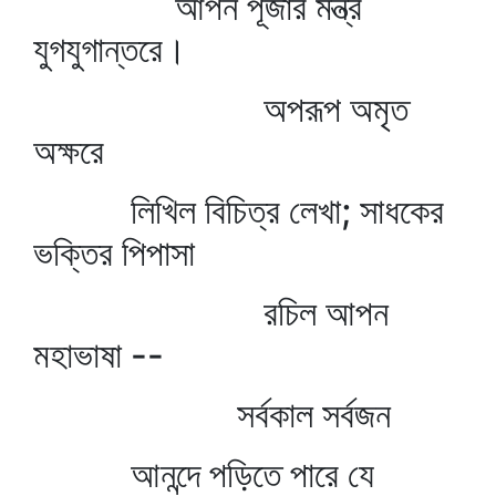
আপন পূজার মন্ত্র
যুগযুগান্তরে।
অপরূপ অমৃত
অক্ষরে
লিখিল বিচিত্র লেখা; সাধকের
ভক্তির পিপাসা
রচিল আপন
মহাভাষা --
সর্বকাল সর্বজন
আনন্দে পড়িতে পারে যে