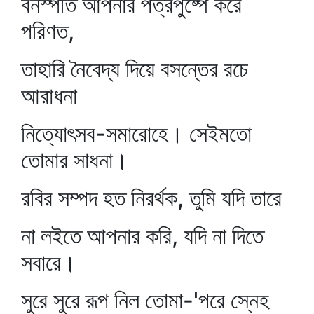
বনস্পতি আপনার পত্রপুষ্পে করে
পরিণত,
তাহারি নৈবেদ্য দিয়ে বসন্তের রচে
আরাধনা
নিত্যোৎসব-সমারোহে। সেইমতো
তোমার সাধনা।
রবির সম্পদ হত নিরর্থক, তুমি যদি তারে
না লইতে আপনার করি, যদি না দিতে
সবারে।
সুরে সুরে রূপ নিল তোমা-'পরে স্নেহ