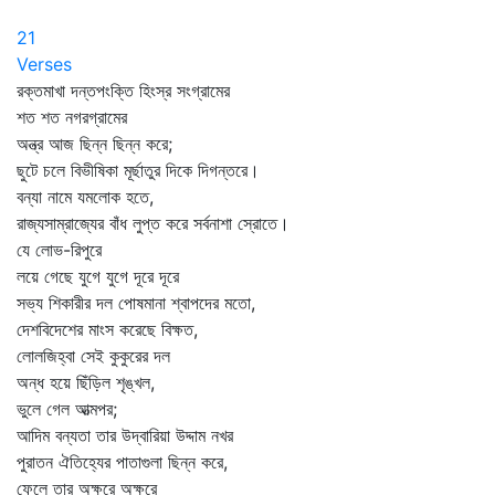
21
Verses
রক্তমাখা দন্তপংক্তি হিংস্র সংগ্রামের
শত শত নগরগ্রামের
অন্ত্র আজ ছিন্ন ছিন্ন করে;
ছুটে চলে বিভীষিকা মূর্ছাতুর দিকে দিগন্তরে।
বন্যা নামে যমলোক হতে,
রাজ্যসাম্রাজ্যের বাঁধ লুপ্ত করে সর্বনাশা স্রোতে।
যে লোভ-রিপুরে
লয়ে গেছে যুগে যুগে দূরে দূরে
সভ্য শিকারীর দল পোষমানা শ্বাপদের মতো,
দেশবিদেশের মাংস করেছে বিক্ষত,
লোলজিহ্বা সেই কুকুরের দল
অন্ধ হয়ে ছিঁড়িল শৃঙ্খল,
ভুলে গেল আত্মপর;
আদিম বন্যতা তার উদ্‌বারিয়া উদ্দাম নখর
পুরাতন ঐতিহ্যের পাতাগুলা ছিন্ন করে,
ফেলে তার অক্ষরে অক্ষরে