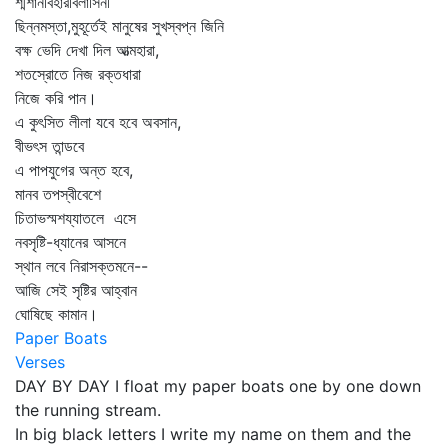
শ্মশানবিহারবিলাসিনী
ছিন্নমস্তা,মুহূর্তেই মানুষের সুখস্বপ্ন জিনি
বক্ষ ভেদি দেখা দিল আত্মহারা,
শতস্রোতে নিজ রক্তধারা
নিজে করি পান।
এ কুৎসিত লীলা যবে হবে অবসান,
বীভৎস তান্ডবে
এ পাপযুগের অন্ত হবে,
মানব তপস্বীবেশে
চিতাভস্মশয্যাতলে এসে
নবসৃষ্টি-ধ্যানের আসনে
স্থান লবে নিরাসক্তমনে--
আজি সেই সৃষ্টির আহ্বান
ঘোষিছে কামান।
Paper Boats
Verses
DAY BY DAY I float my paper boats one by one down
the running stream.
In big black letters I write my name on them and the