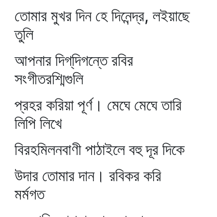
তোমার মুখর দিন হে দিনেন্দ্র, লইয়াছে
তুলি
আপনার দিগ্‌দিগন্তে রবির
সংগীতরশ্মিগুলি
প্রহর করিয়া পূর্ণ। মেঘে মেঘে তারি
লিপি লিখে
বিরহমিলনবাণী পাঠাইলে বহু দূর দিকে
উদার তোমার দান। রবিকর করি
মর্মগত