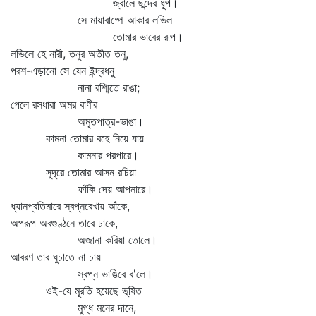
জ্বালে ছন্দের ধূপ।
সে মায়াবাষ্পে আকার লভিল
তোমার ভাবের রূপ।
লভিলে হে নারী, তনুর অতীত তনু,
পরশ-এড়ানো সে যেন ইন্দ্রধনু
নানা রশ্মিতে রাঙা;
পেলে রসধারা অমর বাণীর
অমৃতপাত্র-ভাঙা।
কামনা তোমার বহে নিয়ে যায়
কামনার পরপারে।
সুদূরে তোমার আসন রচিয়া
ফাঁকি দেয় আপনারে।
ধ্যানপ্রতিমারে স্বপ্নরেখায় আঁকে,
অপরূপ অবগুণ্ঠনে তারে ঢাকে,
অজানা করিয়া তোলে।
আবরণ তার ঘুচাতে না চায়
স্বপ্ন ভাঙিবে ব'লে।
ওই-যে মূরতি হয়েছে ভূষিত
মুগ্ধ মনের দানে,