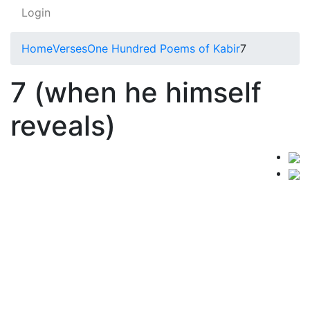
Login
Home
Verses
One Hundred Poems of Kabir
7
7 (when he himself
reveals)