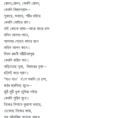
রোদন,রোদন, কেবলি রোদন,
কেবলি বিষাদশ্বাস--
লুকায়ে, শুকায়ে, শরীর গুটায়ে
কেবলি কোটরে বাস।
নাই কোনো কাজ--মাঝে মাঝে চাস
মলিন আপনা-পানে,
আপনার স্নেহে কাতর বচন
কহিস আপন কানে।
দিবস রজনী মরীচিকাসুরা
কেবলি করিস পান।
বাড়িতেছে তৃষা, বিকারের তৃষা--
ছট্‌ফট্‌ করে প্রাণ।
"দাও দাও' ব'লে সকলি যে চাস,
জঠর জ্বলিছে ভুখে--
মুঠি মুঠি ধুলা তুলিয়া লইয়া
কেবলি পুরিস মুখে।
নিজের নিশাসে কুয়াশা ঘনায়ে,
ঢেকেছে নিজের কায়া,
পথ আঁধারিয়া পড়েছে সমুখে