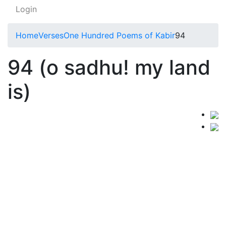
Login
Home
Verses
One Hundred Poems of Kabir
94
94 (o sadhu! my land
is)