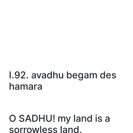
I.92. avadhu begam des
hamara
O SADHU! my land is a
sorrowless land.