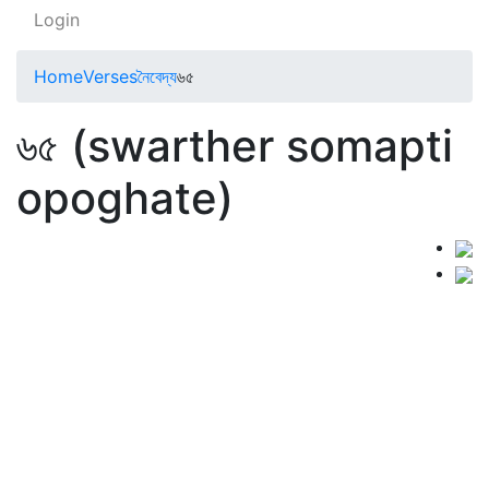
Login
Home
Verses
নৈবেদ্য
৬৫
৬৫ (swarther somapti
opoghate)