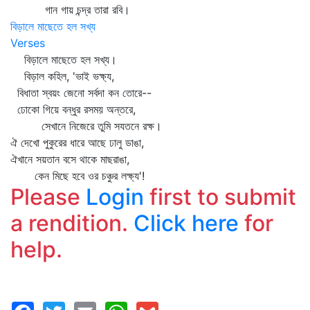
গান গায় চন্দ্র তারা রবি।
বিড়ালে মাছেতে হল সখ্য
Verses
বিড়ালে মাছেতে হল সখ্য।
বিড়াল কহিল, 'ভাই ভক্ষ্য,
বিধাতা স্বয়ং জেনো সর্বদা কন তোরে--
ঢোকো গিয়ে বন্ধুর রসময় অন্তরে,
সেখানে নিজেরে তুমি সযতনে রক্ষ।
ঐ দেখো পুকুরের ধারে আছে ঢালু ডাঙা,
ঐখানে সয়তান বসে থাকে মাছরাঙা,
কেন মিছে হবে ওর চঞ্চুর লক্ষ্য'!
Please
Login
first to submit
a rendition.
Click here
for
help.