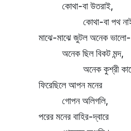
কোথা-বা উতরাই,
কোথা-বা পথ না
মাঝে-মাঝে জুটল অনেক ভালো
অনেক ছিল বিকট মন্দ,
অনেক কুশ্রী কা
ফিরেছিলে আপন মনের
গোপন অলিগলি,
পরের মনের বাহির-দ্বারে