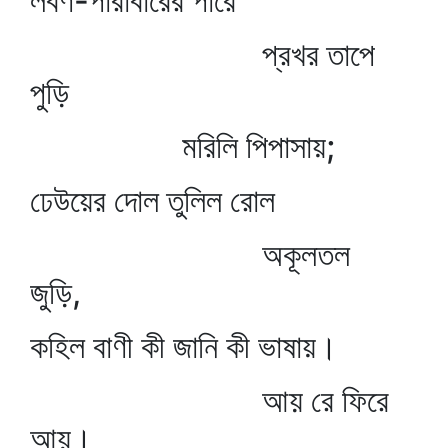
লবণ-পারাবারের পারে
প্রখর তাপে
পুড়ি
মরিলি পিপাসায়;
ঢেউয়ের দোল তুলিল রোল
অকূলতল
জুড়ি,
কহিল বাণী কী জানি কী ভাষায়।
আয় রে ফিরে
আয়।