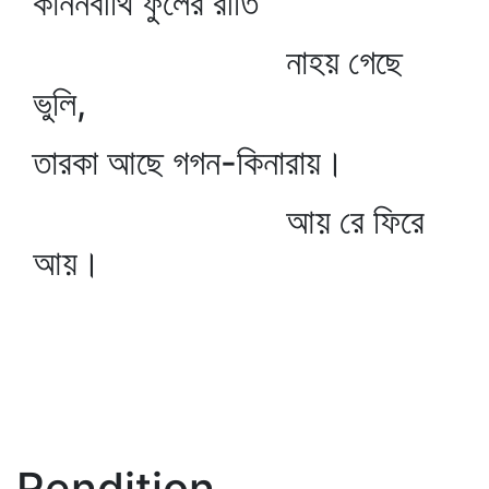
কাননবীথি ফুলের রীতি
নাহয় গেছে
ভুলি,
তারকা আছে গগন-কিনারায়।
আয় রে ফিরে
আয়।
Rendition