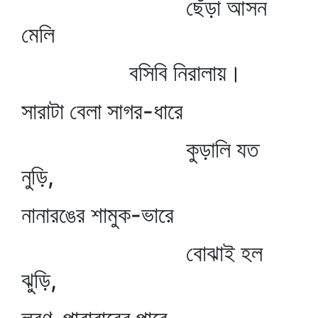
ছেঁড়া আসন
মেলি
বসিবি নিরালায়।
সারাটা বেলা সাগর-ধারে
কুড়ালি যত
নুড়ি,
নানারঙের শামুক-ভারে
বোঝাই হল
ঝুড়ি,