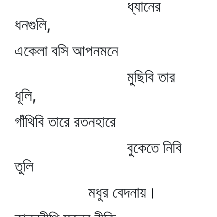
ধ্যানের
ধনগুলি,
একেলা বসি আপনমনে
মুছিবি তার
ধূলি,
গাঁথিবি তারে রতনহারে
বুকেতে নিবি
তুলি
মধুর বেদনায়।