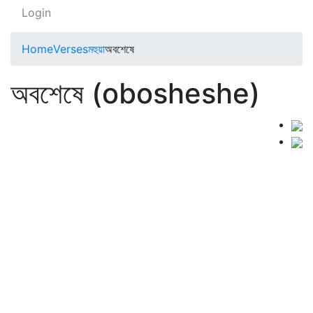
Login
Home
Verses
মহুয়া
অবশেষে
অবশেষে (obosheshe)