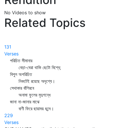
No Videos to show
Related Topics
131
Verses
পরিচিত সীমানার
বেড়া-ঘেরা থাকি ছেটো বিশ্বে;
বিপুল অপরিচিত
নিকটেই রয়েছে অদৃশ্যে।
সেথাকার বাঁশিরবে
অনামা ফুলের মৃদুগন্ধে
জানা না-জানার মাঝে
বাণী ফিরে ছায়াময় ছন্দে।
229
Verses