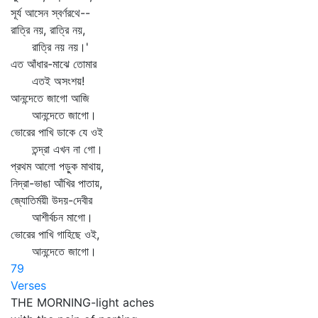
সূর্য আসেন স্বর্ণরথে--
রাত্রি নয়, রাত্রি নয়,
রাত্রি নয় নয়।'
এত আঁধার-মাঝে তোমার
এতই অসংশয়!
আনন্দেতে জাগো আজি
আনন্দেতে জাগো।
ভোরের পাখি ডাকে যে ওই
তন্দ্রা এখন না গো।
প্রথম আলো পড়ুক মাথায়,
নিদ্রা-ভাঙা আঁখির পাতায়,
জ্যোতির্ময়ী উদয়-দেবীর
আশীর্বচন মাগো।
ভোরের পাখি গাহিছে ওই,
আনন্দেতে জাগো।
79
Verses
THE MORNING-light aches