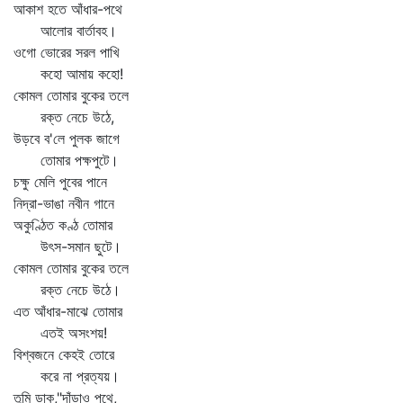
আকাশ হতে আঁধার-পথে
আলোর বার্তাবহ।
ওগো ভোরের সরল পাখি
কহো আমায় কহো!
কোমল তোমার বুকের তলে
রক্ত নেচে উঠে,
উড়বে ব'লে পুলক জাগে
তোমার পক্ষপুটে।
চক্ষু মেলি পুবের পানে
নিদ্রা-ভাঙা নবীন গানে
অকুণ্ঠিত কণ্ঠ তোমার
উৎস-সমান ছুটে।
কোমল তোমার বুকের তলে
রক্ত নেচে উঠে।
এত আঁধার-মাঝে তোমার
এতই অসংশয়!
বিশ্বজনে কেহই তোরে
করে না প্রত্যয়।
তুমি ডাক,"দাঁড়াও পথে,