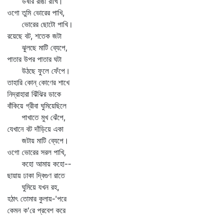
উষার রাঙা রাখি।
ওগো তুমি ভোরের পাখি,
ভোরের ছোটো পাখি।
রয়েছে বট, শতেক জটা
ঝুলছে মাটি ব্যেপে,
পাতার উপর পাতার ঘটা
উঠছে ফুলে ফেঁপে।
তাহারি কোন্‌ কোণের শাখে
নিদ্রাহারা ঝিঁঝির ডাকে
বাঁকিয়ে গ্রীবা ঘুমিয়েছিলে
পাখাতে মুখ ঝেঁপে,
যেখানে বট দাঁড়িয়ে একা
জটায় মাটি ব্যেপে।
ওগো ভোরের সরল পাখি,
কহো আমায় কহো--
ছায়ায় ঢাকা দ্বিগুণ রাতে
ঘুমিয়ে যখন রহ,
হঠাৎ তোমার কুলায়-'পরে
কেমন ক'রে প্রবেশ করে