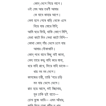
কোন্‌ দেশে গিয়ে লাগে।
ওই মেঘ আর তরণী আমার
কে যাবে কাহার আগে।
বেলা হলে শেষে বাড়ি থেকে এসে
নিয়ে যায় মোরে টানি;
আমি ঘরে ফিরি, থাকি কোণে মিশি,
যেথা কাটে দিন সেথা কাটে নিশি--
কোথা কোন্‌ গাঁয় ভেসে চলে যায়
আমার নৌকাখানি।
কোন্‌ পথে যাবে কিছু নাই জানা,
কেহ তারে কভু নাহি করে মানা,
ধরে নাহি রাখে, ফিরে নাহি ডাকে--
ধায় নব নব দেশে।
কাগজের তরী, তারি 'পরে চড়ি
মন যায় ভেসে ভেসে।
রাত হয়ে আসে, শুই বিছানায়,
মুখ ঢাকি দুই হাতে--
চোখ বুজে ভাবি-- এমন আঁধার,
কালি দিয়ে ঢালা নদীর দু ধার