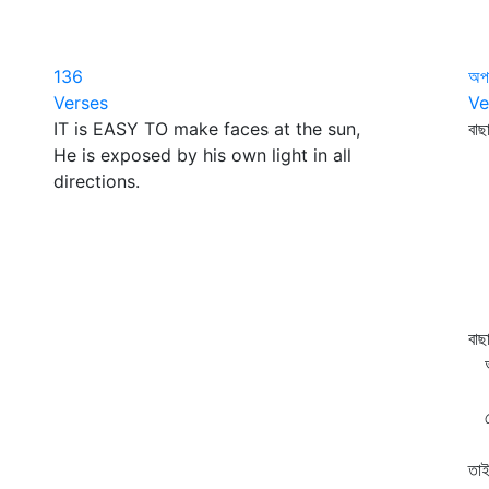
136
অপ
Verses
Ve
IT is EASY TO make faces at the sun,
বাছ
He is exposed by his own light in all
কে
directions.
আম
লি
মে
ছি
পূ
নো
বাছ
আম
এ
খে
ছি
তাই