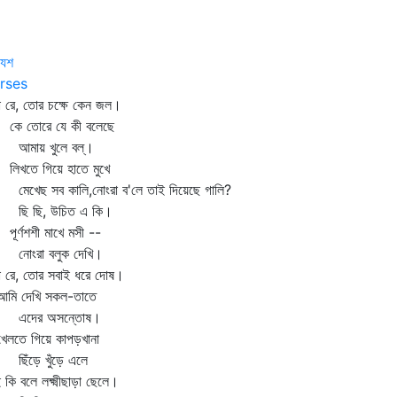
যশ
rses
া রে, তোর চক্ষে কেন জল।
 তোরে যে কী বলেছে
ায় খুলে বল্‌।
খতে গিয়ে হাতে মুখে
খেছ সব কালি,নোংরা ব'লে তাই দিয়েছে গালি?
 ছি, উচিত এ কি।
র্ণশশী মাখে মসী --
ংরা বলুক দেখি।
া রে, তোর সবাই ধরে দোষ।
ি দেখি সকল-তাতে
দের অসন্তোষ।
লতে গিয়ে কাপড়খানা
ঁড়ে খুঁড়ে এলে
 কি বলে লক্ষ্মীছাড়া ছেলে।