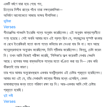
একটি বর্ষণে যারা হয়ে গেছে গত,
চিত্তের নিশীথ রাত্রে গাঁথে তারা নক্ষত্রমালিকা--
অনির্বাণ আলোকেতে সাজায় অক্ষয় দীপালিকা।
ভূমিকা
Verses
গীতাঞ্জলির গানগুলি ইংরেজি গদ্যে অনুবাদ করেছিলেম। এই অনুবাদ কাব্যশ্রেণীতে
গণ্য হয়েছে। সেই অবধি আমার মনে এই প্রশ্ন ছিল যে, পদ্যছন্দের সুস্পষ্ট ঝংকার
না রেখে ইংরেজিরই মতো বাংলা গদ্যে কবিতার রস দেওয়া যায় কি না। মনে আছে
সত্যেন্দ্রনাথকে অনুরোধ করেছিলেম, তিনি স্বীকার করেছিলেন। কিন্তু, চেষ্টা করেন
নি। তখন আমি নিজেই পরীক্ষা করেছি, ‘লিপিকা’র অল্প কয়েকটি লেখায় সেগুলি
আছে। ছাপবার সময় বাক্যগুলিকে পদ্যের মতো খণ্ডিত করা হয় নি-- বোধ করি
ভীরুতাই তার কারণ।
তার পরে আমার অনুরোধক্রমে একবার অবনীন্দ্রনাথ এই চেষ্টায় প্রবৃত্ত হয়েছিলেন।
আমার মত এই যে, তাঁর লেখাগুলি কাব্যের সীমার মধ্যে এসেছিল, কেবল
ভাষাবাহুল্যের জন্য তাতে পরিমাণ রক্ষা হয় নি। আর-একবার আমি সেই চেষ্টায়
প্রবৃত্ত হয়েছি।
দুই সখী
Verses