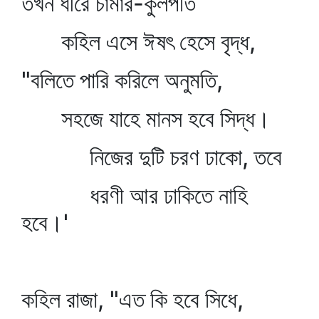
তখন ধীরে চামার-কুলপতি
কহিল এসে ঈষৎ হেসে বৃদ্ধ,
"বলিতে পারি করিলে অনুমতি,
সহজে যাহে মানস হবে সিদ্ধ।
নিজের দুটি চরণ ঢাকো, তবে
ধরণী আর ঢাকিতে নাহি
হবে।'
কহিল রাজা, "এত কি হবে সিধে,