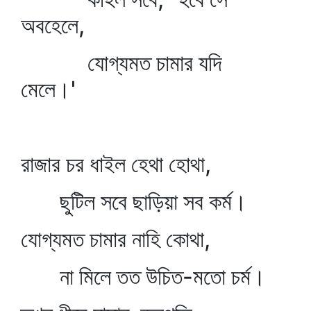
অবহেলে,
যোগ্যমত চামার যদি
মেলে।'
রাজার চর ধাইল হেথা হোথা,
ছুটিল সবে ছাড়িয়া সব কর্ম।
যোগ্যমত চামার নাহি কোথা,
না মিলে তত উচিত-মতো চর্ম।