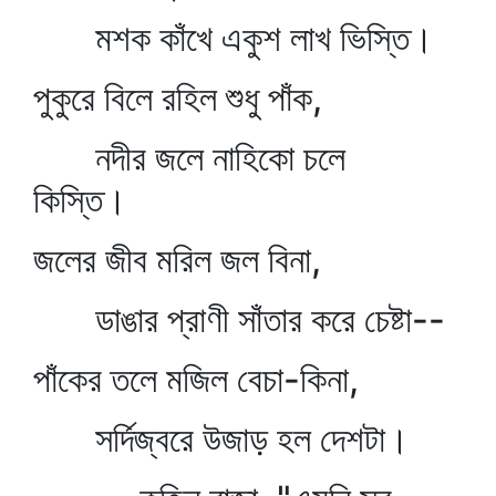
মশক কাঁখে একুশ লাখ ভিস্তি।
পুকুরে বিলে রহিল শুধু পাঁক,
নদীর জলে নাহিকো চলে
কিস্তি।
জলের জীব মরিল জল বিনা,
ডাঙার প্রাণী সাঁতার করে চেষ্টা--
পাঁকের তলে মজিল বেচা-কিনা,
সর্দিজ্বরে উজাড় হল দেশটা।