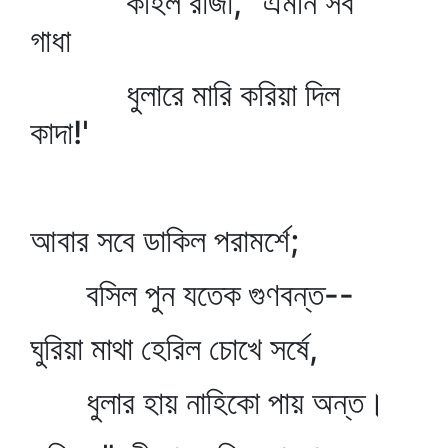
কহিল রাজা, "এমনি সব
গাধা
ধুলারে মারি করিয়া দিল
কাদা!'
আবার সবে ডাকিল পরামর্শে;
বসিল পুন যতেক গুণবন্ত--
ঘুরিয়া মাথা হেরিল চোখে সর্ষে,
ধুলার হায় নাহিকো পায় অন্ত।