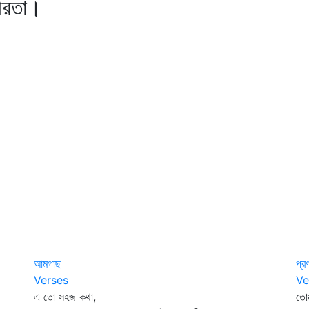
রতা।
আমগাছ
প্র
Verses
Ve
এ তো সহজ কথা,
তোম