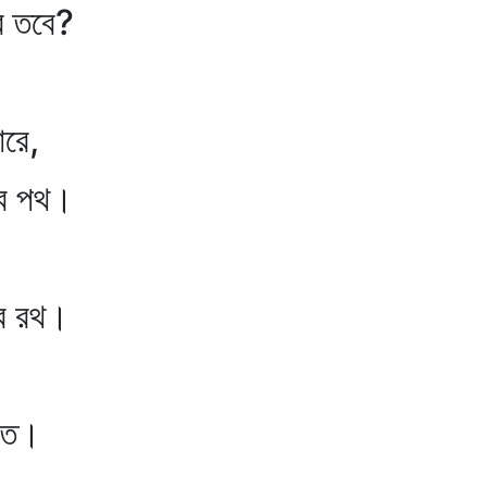
 তবে?
োরে,
ব পথ।
ব রথ।
তে।