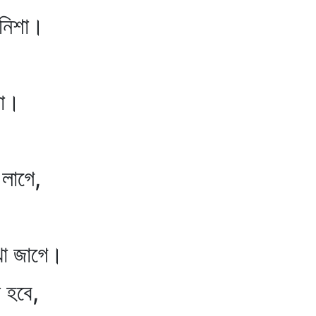
িশা।
া।
লাগে,
 জাগে।
হবে,