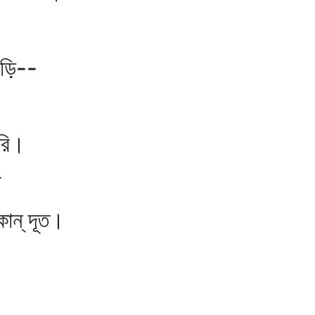
ড়ি--
রি।
্‌ দূত।