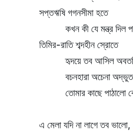
সপ্তঋষি গগনসীমা হতে
কখন কী যে মন্ত্র দিল প
তিমির-রাতি শব্দহীন স্রোতে
হৃদয়ে তব আসিল অবত
বচনহারা অচেনা অদ্‌ভুত
তোমার কাছে পাঠালো কোন
এ মেলা যদি না লাগে তব ভালো,