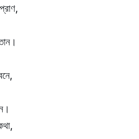
্রাণ,
তান।
নে,
নে।
থা,