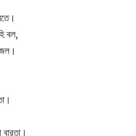
িতে।
 বল,
িজল।
তা।
 বারতা।