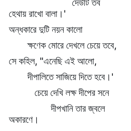
দেউটি তব
হেথায় রাখো বালা।'
অন্ধকারে দুটি নয়ন কালো
ক্ষণেক মোরে দেখলে চেয়ে তবে,
সে কহিল, "এনেছি এই আলো,
দীপালিতে সাজিয়ে দিতে হবে।'
চেয়ে দেখি লক্ষ দীপের সনে
দীপখানি তার জ্বলে
অকারণে।