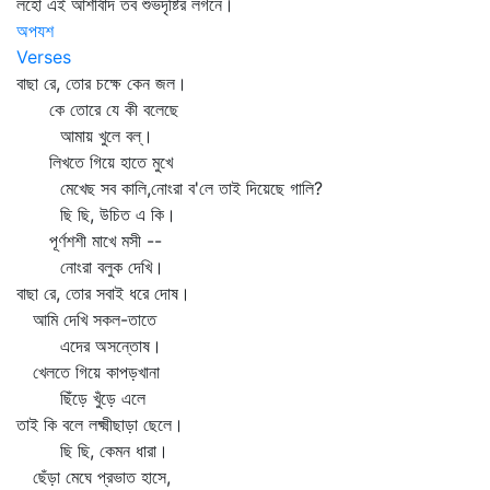
লহো এই আশীর্বাদ তব শুভদৃষ্টির লগনে।
অপযশ
Verses
বাছা রে, তোর চক্ষে কেন জল।
কে তোরে যে কী বলেছে
আমায় খুলে বল্‌।
লিখতে গিয়ে হাতে মুখে
মেখেছ সব কালি,নোংরা ব'লে তাই দিয়েছে গালি?
ছি ছি, উচিত এ কি।
পূর্ণশশী মাখে মসী --
নোংরা বলুক দেখি।
বাছা রে, তোর সবাই ধরে দোষ।
আমি দেখি সকল-তাতে
এদের অসন্তোষ।
খেলতে গিয়ে কাপড়খানা
ছিঁড়ে খুঁড়ে এলে
তাই কি বলে লক্ষ্মীছাড়া ছেলে।
ছি ছি, কেমন ধারা।
ছেঁড়া মেঘে প্রভাত হাসে,