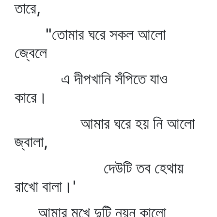
তারে,
"তোমার ঘরে সকল আলো
জ্বেলে
এ দীপখানি সঁপিতে যাও
কারে।
আমার ঘরে হয় নি আলো
জ্বালা,
দেউটি তব হেথায়
রাখো বালা।'
আমার মুখে দুটি নয়ন কালো