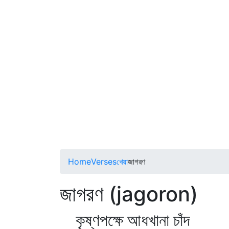
Home
Verses
খেয়া
জাগরণ
জাগরণ (jagoron)
কৃষ্ণপক্ষে আধখানা চাঁদ