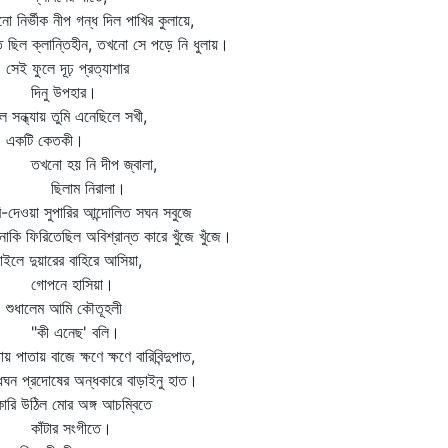
ো নির্ভীক নীপ গন্ধ দিল পাখির কুলায়ে,
্ত ছিল ক্লান্তিহীন, তখনো সে পড়ে নি ধুলায়।
ই ফুলে দূঢ় প্রত্যাশার
িনু উপহার।
 সন্ধ্যায় তুমি এনেছিলে সখী,
টি কেতকী।
নো হয় নি দীপ জ্বালা,
িলাম নিরালা।
ি-দেওয়া সুপারির আন্দোলিত সঘন সবুজে
াকি ফিরিতেছিল অবিশ্রান্ত কারে খুঁজে খুঁজে।
ড়াইলে দুয়ারের বাহিরে আসিয়া,
োপনে হাসিয়া।
ধালেম আমি কৌতূহলী
কী এনেছ' বলি।
ায় পাতায় বাজে ক্ষণে ক্ষণে বারিবিন্দুপাত,
ধঘন প্রদোষের অন্ধকারে বাড়াইনু হাত।
ারি উঠিল মোর অঙ্গ আচম্বিতে
ঁটার সংগীতে।