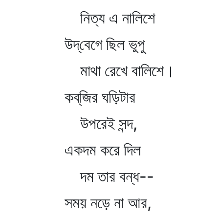
নিত্য এ নালিশে
উদ্‌বেগে ছিল ভুপু
মাথা রেখে বালিশে।
কব্‌জির ঘড়িটার
উপরেই সন্দ,
একদম করে দিল
দম তার বন্ধ--
সময় নড়ে না আর,