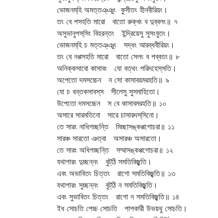
ভোজনম্‌হি অমত্তঞ্‌ঞুং কুসীতং হীনবীরিয়ং।
তং বে পসহতি মারো বাতো রুক্‌খং ব দুব্বলং॥ ৭
অসুভানুপস্‌সিং বিহরন্তং ইন্দ্রিয়েসু সুসংবুতং।
ভোজনম্‌হি চ মত্তঞ্‌ঞুং সদ্ধং আরব্ধবীরিয়ং।
তং বে নপ্পসহতি মারো বাতো সেলং ব পব্বতং॥ ৮
অনিক্কসাবো কাসাবং যো বত্থং পরিদহেস্‌সতি।
অপেতো দমসচ্চেন ন সো কাসাবয়মরহতি॥ ৯
যো চ বন্তকসাবস্‌স সীলেসু সুসমাহিতো।
উপেতো দমসচ্চেন স বে কাসাবমরহতি॥ ১০
অসারে সারমতিনো সারে চাসারদস্‌সিনো।
তে সারং নাধিগচ্ছন্তি মিচ্ছাসঙ্কপ্পগোচরা॥ ১১
সারঞ্চ সারতো ঞত্বা অসারঞ্চ অসারতো।
তে সারং অধিগচ্ছন্তি সম্মাসঙ্কপ্পগোচরা॥ ১২
যথাগারং দুচ্ছন্নং বুট্‌ঠি সমতিবিজ্ঝতি।
এবং অভাবিতং চিত্তং রাগো সমতিবিজ্ঝতি॥ ১৩
যথাগারং সুচ্ছন্নং বুট্‌ঠি ন সমতিবিজ্ঝতি।
এবং সুভাবিতং চিত্তং রাগো ন সমতিবিজ্ঝতি॥ ১৪
ইধ সোচতি পেচ্চ সোচতি পাপকারী উভয়থু সোচতি।