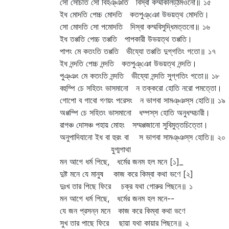
সো সোচতি সো বিহঞ্‌ঞতি বিস্বা কম্মকিলিট্‌ঠমওনো॥ ১৫
ইধ মোদতি পেচ্চ মোদতি কতপুঞ্‌ঞো উভয়ত্থ মোদতি।
সো মোদতি সো পমোদতি দিস্বা কম্মবিসুদ্ধিমত্তনো॥ ১৬
ইধ তপ্পতি পেচ্চ তপ্পতি পাপকারী উভয়ত্থ তপ্পতি।
পাপং মে কতংতি তপ্পতি ভীয্যো তপ্পতি দুগ্‌গতিং গতো॥ ১৭
ইধ নন্দতি পেচ্চ নন্দতি কতপুঞ্‌ঞো উভয়ত্থ নন্দতি।
পুঞ্‌ঞং মে কতংতি নন্দতি ভীয্যো নন্দতি সুগ্‌গতিং গতো॥ ১৮
বহুম্পি চে সহিতং ভাসমানো ন তক্করো হোতি নরো পমত্তো।
গোপো ব গাবো গণয়ং পরেসং ন ভাগবা সামঞ্‌ঞস্‌স হোতি॥ ১৯
অপ্পম্পি চে সহিতং ভাসমানো ধম্পস্‌স হোতি অনুধম্মচারী।
রাগঞ্চ দোসঞ্চ পহায় মোহং সম্মপ্পজানো সুবিমুত্তচিত্তো।
অনুপাদিযানো ইধ বা হুরং বা স ভাগবা সামঞ্‌ঞস্‌স হোতি॥ ২০
যুগ্মগাথা
মন আগে ধর্ম পিছে, ধর্মের জনম হল মনে [১]_
দুষ্ট মনে যে মানুষ কাজ করে কিম্বা কথা ভণে [২]
দুঃখ তার পিছে ফিরে চক্র যথা গোরুর পিছনে॥ ১
মন আগে ধর্ম পিছে, ধর্মের জনম হল মনে--
যে জন প্রসন্ন মনে কাজ করে কিম্বা কথা ভণে
সুখ তার পাছে ফিরে ছায়া যথা কায়ার পিছনে॥ ২