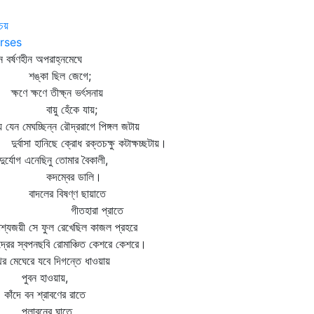
চয়
rses
 বর্ষণহীন অপরাহ্নমেঘে
ঙ্কা ছিল জেগে;
ণে ক্ষণে তীক্ষ্ন ভর্ৎসনায়
ায়ু হেঁকে যায়;
্য যেন মেঘচ্ছিন্ন রৌদ্ররাগে পিঙ্গল জটায়
্বাসা হানিছে ক্রোধ রক্তচক্ষু কটাক্ষচ্ছটায়।
দুর্যোগ এনেছিনু তোমার বৈকালী,
দম্বের ডালি।
দলের বিষণ্ণ ছায়াতে
ীতহারা প্রাতে
াশ্যজয়ী সে ফুল রেখেছিল কাজল প্রহরে
্রের স্বপনছবি রোমাঞ্চিত কেশরে কেশরে।
থর মেঘেরে যবে দিগন্তে ধাওয়ায়
ুবন হাওয়ায়,
ঁদে বন শ্রাবণের রাতে
লাবনের ঘাতে,