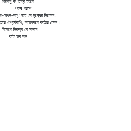
কিনু কী তীব্র হরষে
রুষ পরশে।
-সাধন-লব্ধ নহে সে মুগ্ধের নিবেদন,
তরে ঐশ্বর্যরাশি, আচ্ছাদনে কঠোর বেদন।
েধে নিরুদ্ধ যে সম্মান
াই তব দান।