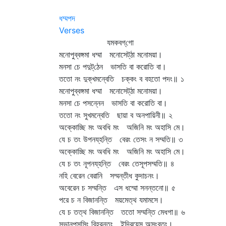
ধম্মপদ
Verses
যমকবগ্‌গো
মনোপুব্বঙ্গমা ধম্মা মনোসেট্‌ঠা মনোময়া।
মনসা চে পদুট্‌ঠেন ভাসতি বা করোতি বা।
ততো নং দুক্‌খমন্বেতি চক্কং ব বহতো পদং॥ ১
মনোপুব্বঙ্গমা ধম্মা মনোসেট্‌ঠা মনোময়া।
মনসা চে পসন্নেন ভাসতি বা করোতি বা।
ততো নং সুখমন্বেতি ছায়া ব অনপায়িনী॥ ২
অক্কোচ্ছি মং অবধি মং অজিনি মং অহাসি মে।
যে চ তং উপনয্‌হন্তি বেরং তেসং ন সম্মতি॥ ৩
অক্কোচ্ছি মং অবধি মং অজিনি মং অহাসি মে।
যে চ তং নূপনয্‌হন্তি বেরং তেসূপসম্মতি॥ ৪
নহি বেরেন বেরানি সম্মন্তীধ কুদাচনং।
অবেরেন চ সম্মন্তি এস ধম্মো সনন্তনো॥ ৫
পরে চ ন বিজানন্তি ময়মেত্থ যমামসে।
যে চ তত্থ বিজানন্তি ততো সম্মন্তি মেধগা॥ ৬
সুভানুপস্‌সিং বিহরন্তং ইন্দ্রিয়েসু অসংবুতং।