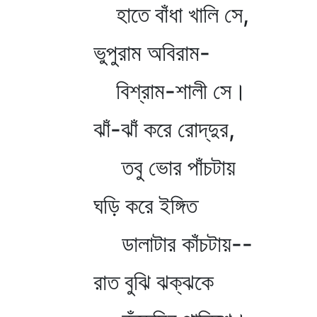
হাতে বাঁধা খালি সে,
ভুপুরাম অবিরাম-
বিশ্রাম-শালী সে।
ঝাঁ-ঝাঁ করে রোদ্‌দুর,
তবু ভোর পাঁচটায়
ঘড়ি করে ইঙ্গিত
ডালাটার কাঁচটায়--
রাত বুঝি ঝক্‌ঝকে