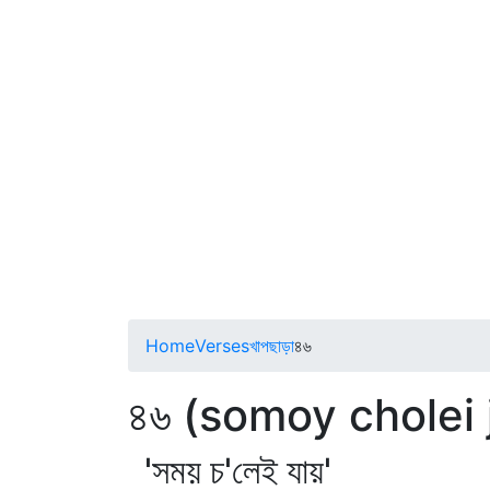
Home
Verses
খাপছাড়া
৪৬
৪৬ (somoy cholei 
'সময় চ'লেই যায়'