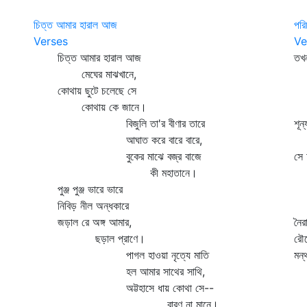
চিত্ত আমার হারাল আজ
পরি
Verses
Ve
চিত্ত আমার হারাল আজ
তখন
মেঘের মাঝখানে,
শ
কোথায় ছুটে চলেছে সে
ক্ষ
কোথায় কে জানে।
ব
বিজুলি তা'র বীণার তারে
শূন
আঘাত করে বারে বারে,
দুর
বুকের মাঝে বজ্র বাজে
সে 
কী মহাতানে।
ক
পুঞ্জ পুঞ্জ ভারে ভারে
বা
নিবিড় নীল অন্ধকারে
গ
জড়াল রে অঙ্গ আমার,
নৈর
ছড়াল প্রাণে।
রৌদ
পাগল হাওয়া নৃত্যে মাতি
মন্
হল আমার সাথের সাথি,
প
অট্টহাসে ধায় কোথা সে--
কা
বারণ না মানে।
প্