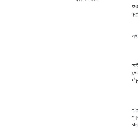
তখন
বৃন
সে
দ
সজল
এক
তখ
ছ
সার
জোন
দাঁ
গ
শু
"
পাত
গন্
ঝংক
কা