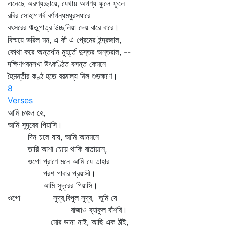
এনেছে অরণ্যচ্ছায়ে, যেথায় অগণ্য ফুলে ফুলে
রবির সোহাগগর্ব বর্ণগন্ধমধুরসধারে
বৎসরের ঋতুপাত্র উচ্ছলিয়া দেয় বারে বারে।
বিস্ময়ে ভরিল মন, এ কী এ প্রেমের ইন্দ্রজাল,
কোথা করে অন্তর্ধান মুহূর্তে দুস্তর অন্তরাল, --
দক্ষিণপবনসখা উৎকণ্ঠিত বসন্ত কেমনে
হৈমন্তীর কণ্ঠ হতে বরমাল্য নিল শুভক্ষণে।
8
Verses
আমি চঞ্চল হে,
আমি সুদূরের পিয়াসি।
দিন চলে যায়, আমি আনমনে
তারি আশা চেয়ে থাকি বাতায়নে,
ওগো প্রাণে মনে আমি যে তাহার
পরশ পাবার প্রয়াসী।
আমি সুদূরের পিয়াসি।
ওগো সুদূর,বিপুল সুদূর, তুমি যে
বাজাও ব্যাকুল বাঁশরি।
মোর ডানা নাই, আছি এক ঠাঁই,