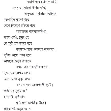
হতাশ হয়ে যেদিকে চাহি
কোথাও কোনো উপায় নাহি,
মানুষরূপে দাঁড়ায় বিভীষিকা।
করুণাহীন দারুণ ঝড়ে
দেশে বিদেশে ছড়িয়ে পড়ে
অন্যায়ের প্রলয়ানলশিখা।
সহসা দেখি, সুন্দর হে,
কে দূতী তব বারতা বহে
ব্যাঘাত-মাঝে অকালে অস্থানে।
ছুটিয়া আসে গহন হতে
আত্মহারা উছল স্রোতে
রসের ধারা মরুভূমির পানে।
ছন্দোভাঙা হাটের মাঝে
তরল তালে নূপুর বাজে,
বাতাসে যেন আকাশবাণী ফুটে।
কর্কশেরে নৃত্য হানি
ছন্দোময়ী মূর্তিখানি
ঘূর্ণিবেগে আবর্তিয়া উঠে।
ভরিয়া ঘট অমৃত আনে,