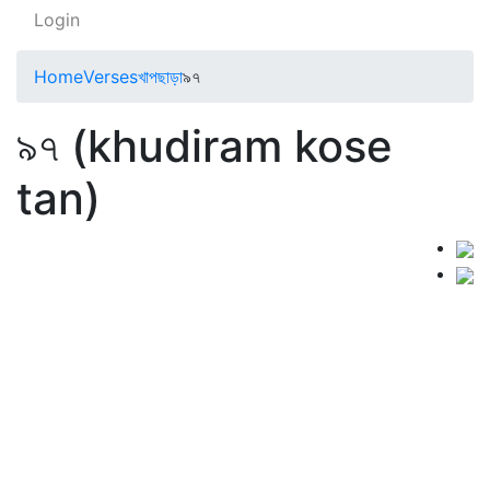
Login
Home
Verses
খাপছাড়া
৯৭
৯৭ (khudiram kose
tan)