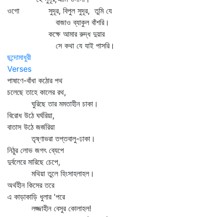
ওগো সুদূর, বিপুল সুদূর, তুমি যে
বাজাও ব্যাকুল বাঁশরি।
কক্ষে আমার রুদ্ধ দুয়ার
সে কথা যে যাই পাসরি।
ছন্দোমাধুরী
Verses
পাষাণে-বাঁধা কঠোর পথ
চলেছে তাহে কালের রথ,
ঘুরিছে তার মমতাহীন চাকা।
বিরোধ উঠে ঘর্ঘরিয়া,
বাতাস উঠে জর্জরিয়া
তৃষ্ণাভরা তপ্তবালু-ঢাকা।
নিঠুর লোভ জগৎ ব্যেপে
দুর্বলেরে মারিছে চেপে,
মথিয়া তুলে হিংসাহলাহল।
অর্থহীন কিসের তরে
এ কাড়াকাড়ি ধুলার 'পরে
লজ্জাহীন বেসুর কোলাহল!