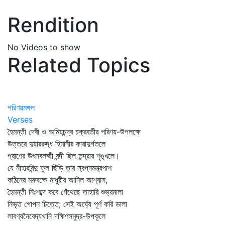
Rendition
No Videos to show
Related Topics
পরিণয়মঙ্গল
Verses
হৈমন্তী দেবী ও অমিয়চন্দ্র চক্রবর্তীর পরিণয়-উপলক্ষে
উত্তরে দুয়াররুদ্ধ হিমানীর কারাদুর্গতলে
প্রাণের উৎসবলক্ষ্মী বন্দী ছিল তন্দ্রার শৃঙ্খলে।
যে নীহারবিন্দু ফুল ছিঁড়ি তার স্বপ্নমন্ত্রপাশ
কঠিনের মরুবক্ষে মাধুরীর আনিল আশ্বাস,
হৈমন্তী নিঃশব্দে কবে গেঁথেছে তাহারি শুভ্রমালা
নিভৃত গোপন চিত্তে; সেই অর্ঘ্যে পূর্ণ করি ডালা
লাবণ্যনৈবেদ্যখানি দক্ষিণসমুদ্র-উপকূলে