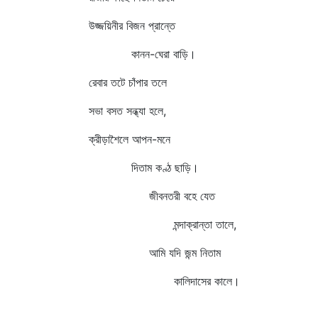
উজ্জয়িনীর বিজন প্রান্তে
কানন-ঘেরা বাড়ি।
রেবার তটে চাঁপার তলে
সভা বসত সন্ধ্যা হলে,
ক্রীড়াশৈলে আপন-মনে
দিতাম কণ্ঠ ছাড়ি।
জীবনতরী বহে যেত
মন্দাক্রান্তা তালে,
আমি যদি জন্ম নিতাম
কালিদাসের কালে।