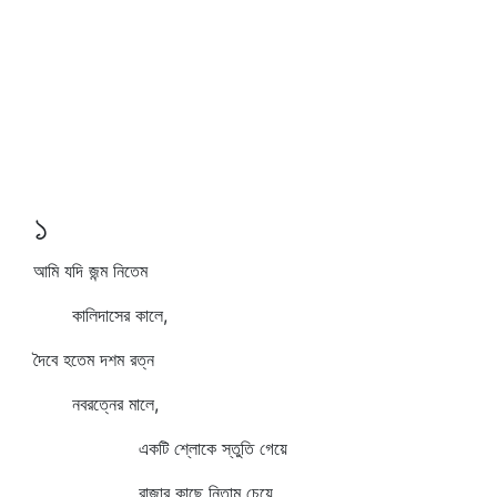
১
আমি যদি জন্ম নিতেম
কালিদাসের কালে,
দৈবে হতেম দশম রত্ন
নবরত্নের মালে,
একটি শ্লোকে স্তুতি গেয়ে
রাজার কাছে নিতাম চেয়ে