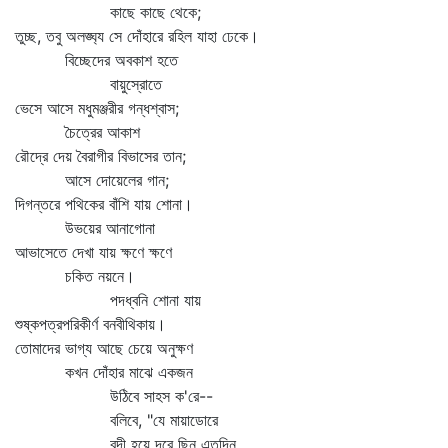
কাছে কাছে থেকে;
তুচ্ছ, তবু অলঙ্ঘ্য সে দোঁহারে রহিল যাহা ঢেকে।
বিচ্ছেদের অবকাশ হতে
বায়ুস্রোতে
ভেসে আসে মধুমঞ্জরীর গন্ধশ্বাস;
চৈত্রের আকাশ
রৌদ্রে দেয় বৈরাগীর বিভাসের তান;
আসে দোয়েলের গান;
দিগন্তরে পথিকের বাঁশি যায় শোনা।
উভয়ের আনাগোনা
আভাসেতে দেখা যায় ক্ষণে ক্ষণে
চকিত নয়নে।
পদধ্বনি শোনা যায়
শুষ্কপত্রপরিকীর্ণ বনবীথিকায়।
তোমাদের ভাগ্য আছে চেয়ে অনুক্ষণ
কখন দোঁহার মাঝে একজন
উঠিবে সাহস ক'রে--
বলিবে, "যে মায়াডোরে
বন্দী হয়ে দূরে ছিনু এতদিন