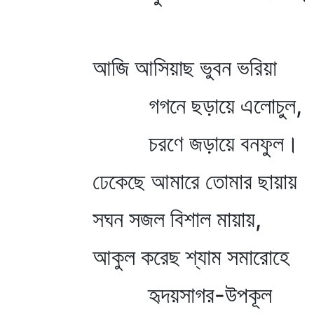
আজি আসিয়াছ ভুবন ভরিয়া
গগনে ছড়ায়ে এলোচুল,
চরণে জড়ায়ে বনফুল।
ঢেকেছে আমারে তোমার ছায়ায়
সঘন সজল বিশাল মায়ায়,
আকুল করেছ শ্যাম সমারোহে
হৃদয়সাগর-উপকূল