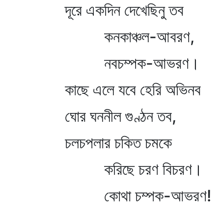
দূরে একদিন দেখেছিনু তব
কনকাঞ্চল-আবরণ,
নবচম্পক-আভরণ।
কাছে এলে যবে হেরি অভিনব
ঘোর ঘননীল গুণ্ঠন তব,
চলচপলার চকিত চমকে
করিছে চরণ বিচরণ।
কোথা চম্পক-আভরণ!