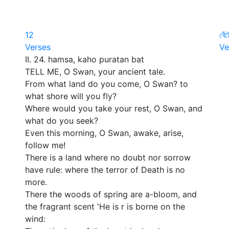
12
বেঁ
Verses
Ve
II. 24. hamsa, kaho puratan bat
ও 
TELL ME, O Swan, your ancient tale.
ব
From what land do you come, O Swan? to
ব
what shore will you fly?
ভ
Where would you take your rest, O Swan, and
ত
what do you seek?
ম
Even this morning, O Swan, awake, arise,
প
follow me!
আ
There is a land where no doubt nor sorrow
ও 
have rule: where the terror of Death is no
ত
more.
দ
There the woods of spring are a-bloom, and
ধ
the fragrant scent 'He is r is borne on the
ও 
wind:
ঝ