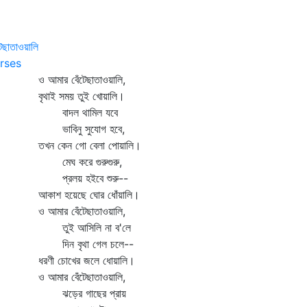
টেছাতাওয়ালি
rses
আমার বেঁটেছাতাওয়ালি,
ৃথাই সময় তুই খোয়ালি।
াদল থামিল যবে
াবিনু সুযোগ হবে,
খন কেন গো বেলা পোয়ালি।
েঘ করে গুরুগুরু,
্রলয় হইবে শুরু--
কাশ হয়েছে ঘোর ধোঁয়ালি।
আমার বেঁটেছাতাওয়ালি,
ুই আসিলি না ব'লে
িন বৃথা গেল চলে--
রণী চোখের জলে ধোয়ালি।
আমার বেঁটেছাতাওয়ালি,
ড়ের গাছের প্রায়