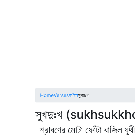
Home
Verses
কণিকা
সুখদুঃখ
সুখদুঃখ (sukhsukkh
শ্রাবণের মোটা ফোঁটা বাজিল যূথ