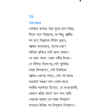
79
Verses
তোমারে বলেছে যারা পুত্র হতে প্রিয়,
বিত্ত হতে প্রিয়তর, যা-কিছু আত্মীয়
সব হতে প্রিয়তম নিখিল ভুবনে,
আত্মার অন্তরতর, তাদের চরণে
পাতিয়া রাখিতে চাহি হৃদয় আমার।
সে সরল শান্ত প্রেম গভীর উদার--
সে নিশ্চিত নিঃসংশয়,সেই সুনিবিড়
সহজ মিলনাবেগ, সেই চিরস্থির
আত্মার একাগ্র লক্ষ্য, সেই সর্ব কাজে
সহজেই সঞ্চরণ সদা তোমা-মাঝে
গম্ভীর প্রশান্ত চিত্তে, হে অন্তরযামী,
কেমনে করিব লাভ? পদে পদে আমি
প্রেমের প্রবাহ তব সহজ বিশ্বাসে
অন্তরে টানিয়া লব নিশ্বাসে নিশ্বাসে।