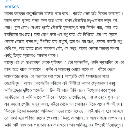
Verses
আমার কাব্যের ঋতুপরিবর্তন ঘটেছে বারে বারে। প্রায়ই সেটা ঘটে নিজের অলক্ষ্যে।
কালে কালে ফুলের ফসল বদল হয়ে থাকে, তখন মৌমাছির মধু-যোগান নতুন পথ
নেয়। ফুল চোখে দেখবার পূর্বেই মৌমাছি ফুলগন্ধের সূক্ষ্ম নির্দেশ পায়, সেটা পায়
চারদিকের হাওয়ায়। যারা ভোগ করে এই মধু তারা এই বিশিষ্টতা টের পায় স্বাদে।
কোনো কোনো বনের মধু বিগলিত তার মাধুর্যে, তার রঙ হয় রাঙা; কোনো পাহাড়ি মধু
দেখি ঘন, আর তাতে রঙের আবেদন নেই, সে শুভ্র; আবার কোনো আরণ্য সঞ্চয়ে
একটু তিক্ত স্বাদেরও আভাস থাকে।
কাব্যে এই যে হাওয়াবদল থেকে সৃষ্টিবদল এ তো স্বাভাবিক, এমনি স্বাভাবিক যে এর
কাজ হতে থাকে অন্যমনে। কবির এ সম্বন্ধে খেয়াল থাকে না। বাইরে থেকে
সমজদারের কাছে এর প্রবণতা ধরা পড়ে। সম্প্রতি সেই সমজদারের সাড়া
পেয়েছিলুম। আমার একশ্রেণীর কবিতার এই বিশিষ্টতা আমার স্নেহভাজন বন্ধু
অমিয়চন্দ্রের দৃষ্টিতে পড়েছিল। ঠিক কী ভাবে তিনি এদের বিশ্লেষণ করে পৃথক
করেছিলেন তা আমি বলতে পারি নে। হয়তো দেখেছিলেন, এরা বসন্তের ফুল নয়;
এরা হয়তো প্রৌঢ় ঋতুর ফসল, বাইরে থেকে মন ভোলাবার দিকে এদের ঔদাসীন্য।
ভিতরের দিকের মননজাত অভিজ্ঞতা এদের পেয়ে বসেছে। তাই যদি না হবে তা হলে
তো ব্যর্থ হবে পরিণত বয়সের প্রেরণা। কিন্তু এ আলোচনা আমার পক্ষে সংগত নয়।
আমি তাই নবজাতক গ্রন্থের কাব্যগ্রন্থনের ভার অমিয়চন্দ্রের উপরেই দিয়েছিলুম।