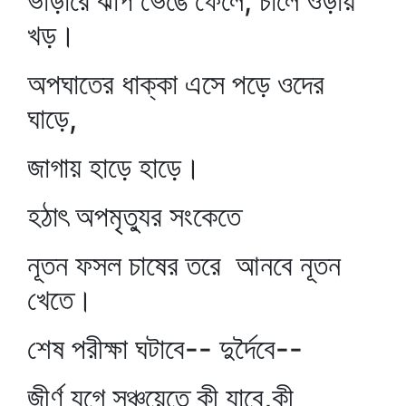
ভাঁড়ারে ঝাঁপ ভেঙে ফেলে, চালে ওড়ায়
খড়।
অপঘাতের ধাক্কা এসে পড়ে ওদের
ঘাড়ে,
জাগায় হাড়ে হাড়ে।
হঠাৎ অপমৃত্যুর সংকেতে
নূতন ফসল চাষের তরে আনবে নূতন
খেতে।
শেষ পরীক্ষা ঘটাবে-- দুর্দৈবে--
জীর্ণ যুগে সঞ্চয়েতে কী যাবে,কী