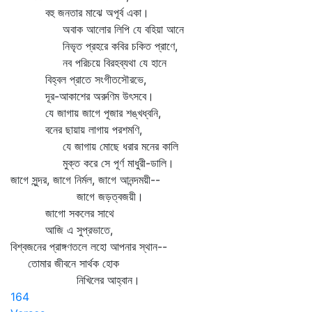
বহু জনতার মাঝে অপূর্ব একা।
অবাক আলোর লিপি যে বহিয়া আনে
নিভৃত প্রহরে কবির চকিত প্রাণে,
নব পরিচয়ে বিরহব্যথা যে হানে
বিহ্বল প্রাতে সংগীতসৌরভে,
দূর-আকাশের অরুণিম উৎসবে।
যে জাগায় জাগে পূজার শঙ্খধ্বনি,
বনের ছায়ায় লাগায় পরশমণি,
যে জাগায় মোছে ধরার মনের কালি
মুক্ত করে সে পূর্ণ মাধুরী-ডালি।
জাগে সুন্দর, জাগে নির্মল, জাগে আনন্দময়ী--
জাগে জড়ত্বজয়ী।
জাগো সকলের সাথে
আজি এ সুপ্রভাতে,
বিশ্বজনের প্রাঙ্গণতলে লহো আপনার স্থান--
তোমার জীবনে সার্থক হোক
নিখিলের আহ্বান।
164