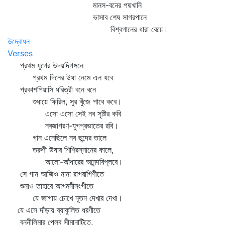
মানস-বনের পদ্মখানি
ভাসাব শেষ সাগরপানে
বিশ্বগানের ধারা বেয়ে।
উদ্বোধন
Verses
প্রথম যুগের উদয়দিগঙ্গনে
প্রথম দিনের উষা নেমে এল যবে
প্রকাশপিয়াসি ধরিত্রী বনে বনে
শুধায়ে ফিরিল, সুর খুঁজে পাবে কবে।
এসো এসো সেই নব সৃষ্টির কবি
নবজাগরণ-যুগপ্রভাতের রবি।
গান এনেছিলে নব ছন্দের তালে
তরুণী উষার শিশিরস্নানের কালে,
আলো-আঁধারের আনন্দবিপ্লবে।
সে গান আজিও নানা রাগরাগিণীতে
শুনাও তাহারে আগমনীসংগীতে
যে জাগায় চোখে নূতন দেখার দেখা।
যে এসে দাঁড়ায় ব্যাকুলিত ধরণীতে
বননীলিমার পেলব সীমানাটিতে,