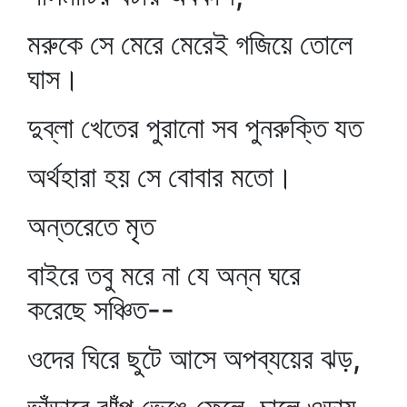
মরুকে সে মেরে মেরেই গজিয়ে তোলে
ঘাস।
দুব্‌লা খেতের পুরানো সব পুনরুক্তি যত
অর্থহারা হয় সে বোবার মতো।
অন্তরেতে মৃত
বাইরে তবু মরে না যে অন্ন ঘরে
করেছে সঞ্চিত--
ওদের ঘিরে ছুটে আসে অপব্যয়ের ঝড়,