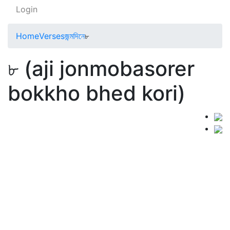
Login
Home
Verses
জন্মদিনে
৮
৮ (aji jonmobasorer
bokkho bhed kori)