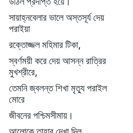
উঠিল প্রদীপ্ত হয়ে।
সায়াহ্নবেলার ভালে অস্তসূর্য দেয়
পরাইয়া
রক্তোজ্জল মহিমার টিকা,
স্বর্ণময়ী করে দেয় আসন্ন রাত্রির
মুখশ্রীরে,
তেমনি জ্বলন্ত শিখা মৃত্যু পরাইল
মোরে
জীবনের পশ্চিমসীমায়।
আলোকে তাহার দেখা দিল