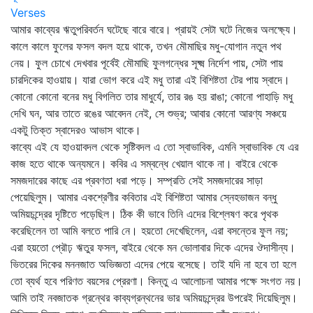
Verses
আমার কাব্যের ঋতুপরিবর্তন ঘটেছে বারে বারে। প্রায়ই সেটা ঘটে নিজের অলক্ষ্যে।
কালে কালে ফুলের ফসল বদল হয়ে থাকে, তখন মৌমাছির মধু-যোগান নতুন পথ
নেয়। ফুল চোখে দেখবার পূর্বেই মৌমাছি ফুলগন্ধের সূক্ষ্ম নির্দেশ পায়, সেটা পায়
চারদিকের হাওয়ায়। যারা ভোগ করে এই মধু তারা এই বিশিষ্টতা টের পায় স্বাদে।
কোনো কোনো বনের মধু বিগলিত তার মাধুর্যে, তার রঙ হয় রাঙা; কোনো পাহাড়ি মধু
দেখি ঘন, আর তাতে রঙের আবেদন নেই, সে শুভ্র; আবার কোনো আরণ্য সঞ্চয়ে
একটু তিক্ত স্বাদেরও আভাস থাকে।
কাব্যে এই যে হাওয়াবদল থেকে সৃষ্টিবদল এ তো স্বাভাবিক, এমনি স্বাভাবিক যে এর
কাজ হতে থাকে অন্যমনে। কবির এ সম্বন্ধে খেয়াল থাকে না। বাইরে থেকে
সমজদারের কাছে এর প্রবণতা ধরা পড়ে। সম্প্রতি সেই সমজদারের সাড়া
পেয়েছিলুম। আমার একশ্রেণীর কবিতার এই বিশিষ্টতা আমার স্নেহভাজন বন্ধু
অমিয়চন্দ্রের দৃষ্টিতে পড়েছিল। ঠিক কী ভাবে তিনি এদের বিশ্লেষণ করে পৃথক
করেছিলেন তা আমি বলতে পারি নে। হয়তো দেখেছিলেন, এরা বসন্তের ফুল নয়;
এরা হয়তো প্রৌঢ় ঋতুর ফসল, বাইরে থেকে মন ভোলাবার দিকে এদের ঔদাসীন্য।
ভিতরের দিকের মননজাত অভিজ্ঞতা এদের পেয়ে বসেছে। তাই যদি না হবে তা হলে
তো ব্যর্থ হবে পরিণত বয়সের প্রেরণা। কিন্তু এ আলোচনা আমার পক্ষে সংগত নয়।
আমি তাই নবজাতক গ্রন্থের কাব্যগ্রন্থনের ভার অমিয়চন্দ্রের উপরেই দিয়েছিলুম।