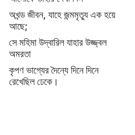
অখন্ড জীবন, যাহে জন্মমৃত্যু এক হয়ে
আছে;
সে মহিমা উদ্‌বারিল যাহার উজ্জ্বল
অমরতা
কৃপণ ভাগ্যের দৈন্যে দিনে দিনে
রেখেছিল ঢেকে।