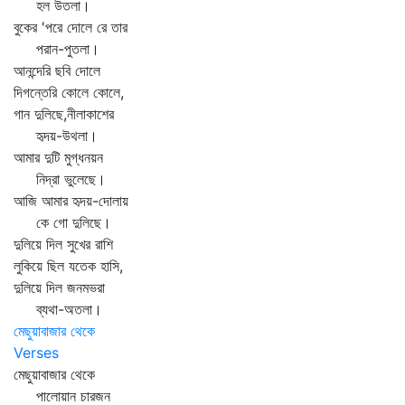
হল উতলা।
বুকের 'পরে দোলে রে তার
পরান-পুতলা।
আনন্দেরি ছবি দোলে
দিগন্তেরি কোলে কোলে,
গান দুলিছে,নীলাকাশের
হৃদয়-উথলা।
আমার দুটি মুগ্ধনয়ন
নিদ্রা ভুলেছে।
আজি আমার হৃদয়-দোলায়
কে গো দুলিছে।
দুলিয়ে দিল সুখের রাশি
লুকিয়ে ছিল যতেক হাসি,
দুলিয়ে দিল জনমভরা
ব্যথা-অতলা।
মেছুয়াবাজার থেকে
Verses
মেছুয়াবাজার থেকে
পালোয়ান চারজন