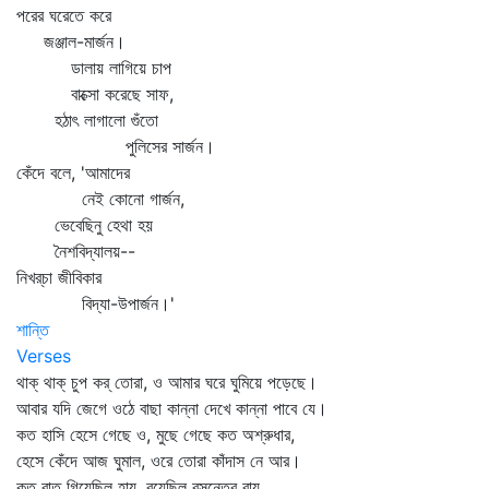
পরের ঘরেতে করে
জঞ্জাল-মার্জন।
ডালায় লাগিয়ে চাপ
বাক্সো করেছে সাফ,
হঠাৎ লাগালো গুঁতো
পুলিসের সার্জন।
কেঁদে বলে, 'আমাদের
নেই কোনো গার্জন,
ভেবেছিনু হেথা হয়
নৈশবিদ্যালয়--
নিখর্‌চা জীবিকার
বিদ্যা-উপার্জন।'
শান্তি
Verses
থাক্‌ থাক্‌ চুপ কর্‌ তোরা, ও আমার ঘরে ঘুমিয়ে পড়েছে।
আবার যদি জেগে ওঠে বাছা কান্না দেখে কান্না পাবে যে।
কত হাসি হেসে গেছে ও, মুছে গেছে কত অশ্রুধার,
হেসে কেঁদে আজ ঘুমাল, ওরে তোরা কাঁদাস নে আর।
কত রাত গিয়েছিল হায়, বয়েছিল বসন্তের বায়,